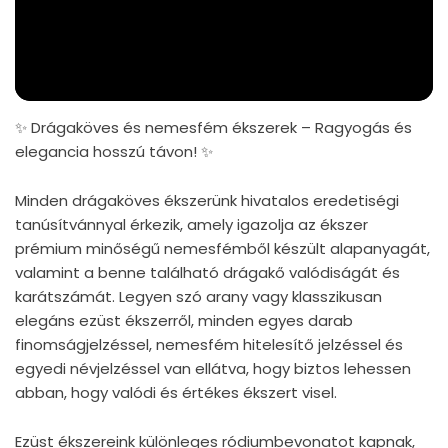
✨ Drágaköves és nemesfém ékszerek – Ragyogás és
elegancia hosszú távon! ✨
Minden drágaköves ékszerünk hivatalos eredetiségi
tanúsítvánnyal érkezik, amely igazolja az ékszer
prémium minőségű nemesfémből készült alapanyagát,
valamint a benne található drágakő valódiságát és
karátszámát. Legyen szó arany vagy klasszikusan
elegáns ezüst ékszerről, minden egyes darab
finomságjelzéssel, nemesfém hitelesítő jelzéssel és
egyedi névjelzéssel van ellátva, hogy biztos lehessen
abban, hogy valódi és értékes ékszert visel.
Ezüst ékszereink különleges ródiumbevonatot kapnak,