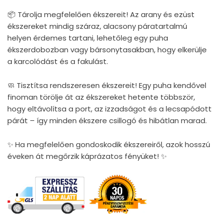
📦 Tárolja megfelelően ékszereit! Az arany és ezüst
ékszereket mindig száraz, alacsony páratartalmú
helyen érdemes tartani, lehetőleg egy puha
ékszerdobozban vagy bársonytasakban, hogy elkerülje
a karcolódást és a fakulást.
🧼 Tisztítsa rendszeresen ékszereit! Egy puha kendővel
finoman törölje át az ékszereket hetente többször,
hogy eltávolítsa a port, az izzadságot és a lecsapódott
párát – így minden ékszere csillogó és hibátlan marad.
✨ Ha megfelelően gondoskodik ékszereiről, azok hosszú
éveken át megőrzik káprázatos fényüket! ✨