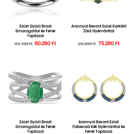
Ezüst Gyűrű Brazil
Arannyal Bevont Ezüst Karkötő
Smaragddal és Fehér
Zöld Gyémánttal
Topázzal
60.280 Ft
Normál ár
Kedvezményes ár
75.260 Ft
Normál ár
Kedvezményes
162.399 Ft
212.899 Ft
Ezüst Gyűrű Brazil
Arannyal Bevont Ezüst
Smaragddal és Fehér
Fülbevaló Kék Gyémánttal és
Topázzal
Fehér Topázzal