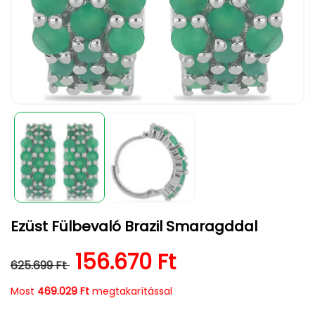
1.
2.
médiafájl
m
megnyitása
m
a
a
modális
m
párbeszédpanelen
p
Ezüst Fülbevaló Brazil Smaragddal
Normál ár
Kedvezményes ár
156.670 Ft
625.699 Ft
Most
469.029 Ft
megtakarítással