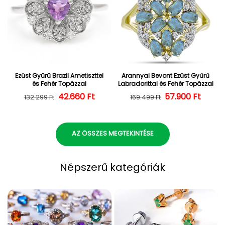
Ezüst Gyűrű Brazil Ametiszttel
Arannyal Bevont Ezüst Gyűrű
és Fehér Topázzal
Labradorittal és Fehér Topázzal
42.660 Ft
Normál ár
Kedvezményes ár
57.900 Ft
Normál ár
Kedvezményes
132.299 Ft
169.499 Ft
AZ ÖSSZES MEGTEKINTÉSE
Népszerű kategóriák