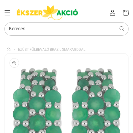
Az Ön
Bejelentkezés
kosara
Keresés
›
EZÜST FÜLBEVALÓ BRAZIL SMARAGDDAL
KIHAGYÁS, ÉS
UGRÁS A
TERMÉKADATOKRA