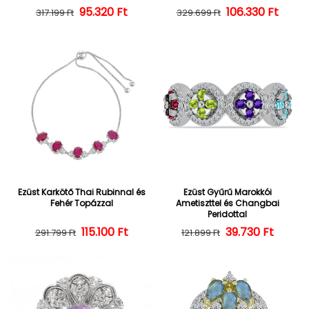
95.320 Ft
Normál ár
Kedvezményes ár
106.330 Ft
Normál ár
Kedvezményes
317.199 Ft
329.699 Ft
Ezüst Karkötő Thai Rubinnal és
Ezüst Gyűrű Marokkói
Fehér Topázzal
Ametiszttel és Changbai
Peridottal
Normál ár
Kedvezményes ár
115.100 Ft
39.730 Ft
Normál ár
Kedvezményes
291.799 Ft
121.899 Ft