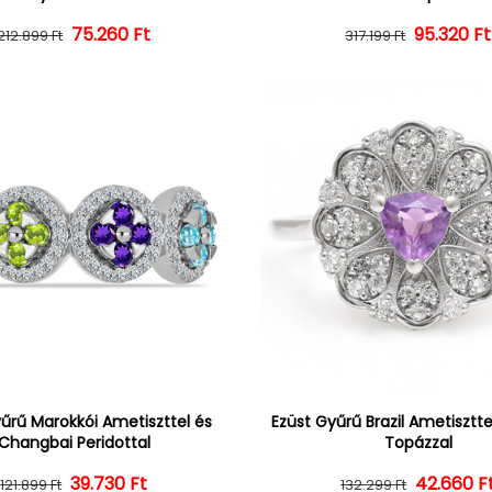
75.260 Ft
Normál ár
Kedvezményes ár
95.320 Ft
Normál 
Kedvezm
212.899 Ft
317.199 Ft
űrű Marokkói Ametiszttel és
Ezüst Gyűrű Brazil Ametisztte
Changbai Peridottal
Topázzal
39.730 Ft
Normál ár
Kedvezményes ár
42.660 F
Normál 
Kedvezm
121.899 Ft
132.299 Ft