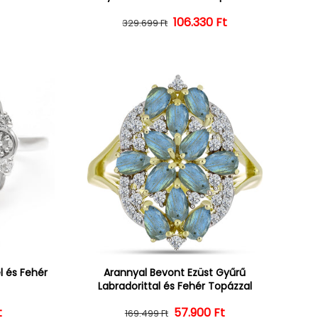
ár
ényes ár
106.330 Ft
Normál ár
Kedvezményes ár
329.699 Ft
l és Fehér
Arannyal Bevont Ezüst Gyűrű
Labradorittal és Fehér Topázzal
t
ár
ényes ár
57.900 Ft
Normál ár
Kedvezményes ár
169.499 Ft