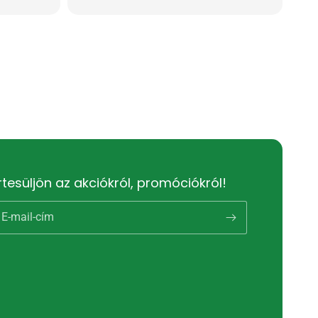
rtesüljön az akciókról, promóciókról!
E-mail-cím