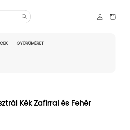
Az Ön
Bejelentkezés
kosara
NCEK
GYŰRŰMÉRET
ztrál Kék Zafírral és Fehér