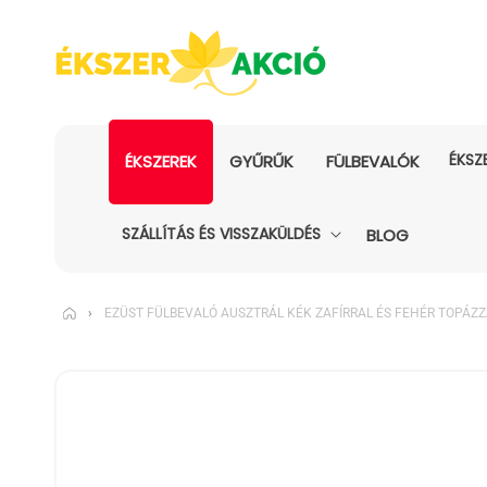
ÉKSZ
ÉKSZEREK
GYŰRŰK
FÜLBEVALÓK
SZÁLLÍTÁS ÉS VISSZAKÜLDÉS
BLOG
›
EZÜST FÜLBEVALÓ AUSZTRÁL KÉK ZAFÍRRAL ÉS FEHÉR TOPÁZZ
KIHAGYÁS, ÉS
UGRÁS A
TERMÉKADATOKRA