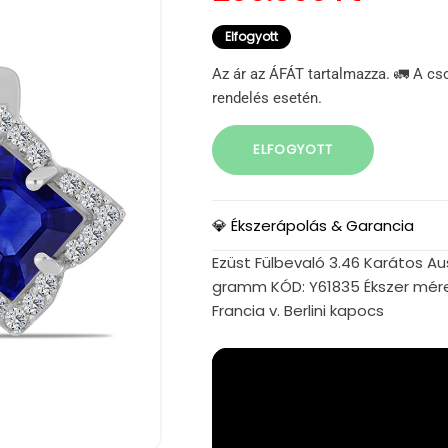
Elfogyott
Az ár az ÁFÁT tartalmazza. 🚛 A cs
rendelés esetén.
ELFOGYOTT
💎 Ékszerápolás & Garancia
Ezüst Fülbevaló 3.46 Karátos Ausz
gramm KÓD: Y61835 Ékszer mére
Francia v. Berlini kapocs