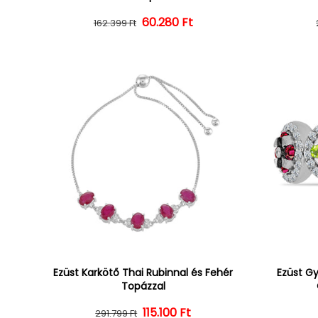
60.280 Ft
Normál ár
Kedvezményes ár
162.399 Ft
Ezüst Karkötő Thai Rubinnal és Fehér
Ezüst Gy
Topázzal
Normál ár
Kedvezményes ár
115.100 Ft
291.799 Ft