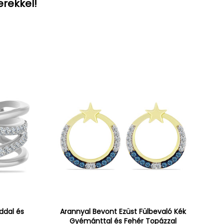
erekkel!
ddal és
Arannyal Bevont Ezüst Fülbevaló Kék
Gyémánttal és Fehér Topázzal