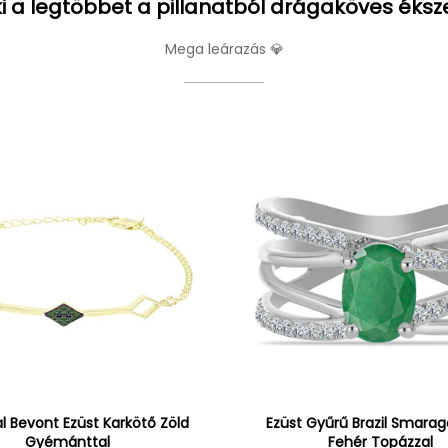
i a legtöbbet a pillanatból drágaköves éksz
Mega leárazás 💎
l Bevont Ezüst Karkötő Zöld
Ezüst Gyűrű Brazil Smarag
Gyémánttal
Fehér Topázzal