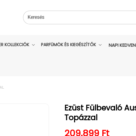
Keresés
ER KOLLEKCIÓK
PARFÜMÖK ÉS KIEGÉSZÍTŐK
NAPI KEDVE
AL
Ezüst Fülbevaló Aus
Topázzal
Normál ár
209.899 Ft