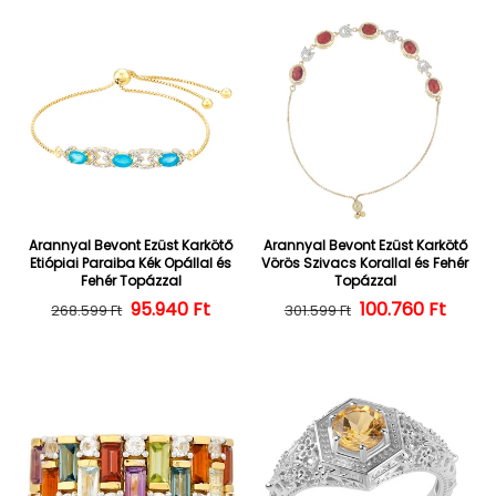
Arannyal Bevont Ezüst Karkötő
Arannyal Bevont Ezüst Karkötő
Etiópiai Paraiba Kék Opállal és
Vörös Szivacs Korallal és Fehér
Fehér Topázzal
Topázzal
Normál ár
Kedvezményes ár
95.940 Ft
100.760 Ft
Normál ár
Kedvezményes
268.599 Ft
301.599 Ft