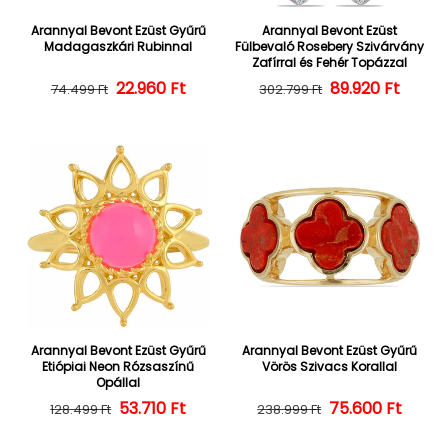
Arannyal Bevont Ezüst Gyűrű
Arannyal Bevont Ezüst
Madagaszkári Rubinnal
Fülbevaló Rosebery Szivárvány
Zafírral és Fehér Topázzal
22.960 Ft
Normál ár
Kedvezményes ár
Normál ár
Kedvezményes
89.920 Ft
74.499 Ft
302.799 Ft
Arannyal Bevont Ezüst Gyűrű
Arannyal Bevont Ezüst Gyűrű
Etiópiai Neon Rózsaszínű
Vörös Szivacs Korallal
Opállal
Normál ár
Kedvezményes ár
53.710 Ft
Normál ár
Kedvezményes
75.600 Ft
128.499 Ft
238.999 Ft