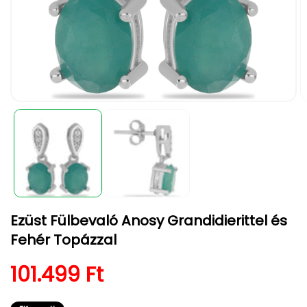
1.
2.
médiafájl
m
megnyitása
m
a
a
modális
m
párbeszédpanelen
p
Ezüst Fülbevaló Anosy Grandidierittel és
Fehér Topázzal
Normál ár
101.499 Ft