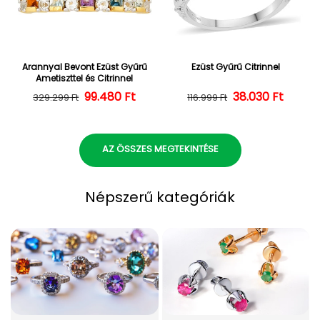
Arannyal Bevont Ezüst Gyűrű
Ezüst Gyűrű Citrinnel
Ametiszttel és Citrinnel
Normál ár
Kedvezményes ár
99.480 Ft
38.030 Ft
Normál ár
Kedvezményes
329.299 Ft
116.999 Ft
AZ ÖSSZES MEGTEKINTÉSE
Népszerű kategóriák