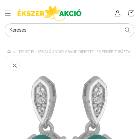
Az Ön
Bejelentkezés
kosara
Keresés
›
EZÜST FÜLBEVALÓ ANOSY GRANDIDIERITTEL ÉS FEHÉR TOPÁZZAL
KIHAGYÁS, ÉS
UGRÁS A
TERMÉKADATOKRA