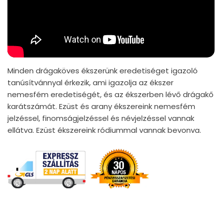
Minden drágaköves ékszerünk eredetiséget igazoló
tanúsítvánnyal érkezik, ami igazolja az ékszer
nemesfém eredetiségét, és az ékszerben lévő drágakő
karátszámát. Ezüst és arany ékszereink nemesfém
jelzéssel, finomságjelzéssel és névjelzéssel vannak
ellátva. Ezüst ékszereink ródiummal vannak bevonva.