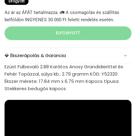
Elfogyott
Az ár az ÁFÁT tartalmazza. 🚛 A csomagolás és szállítás
belföldön INGYENES 30.000 Ft feletti rendelés esetén.
ELFOGYOTT
💎 Ékszerápolás & Garancia
Ezüst Fülbevaló 2.88 Karátos Anosy Grandidierittel és
Fehér Topázzal, súlya kb.: 2.79 gramm KÓD: Y52320
Ékszer mérete: 17.84 mm x 6.75 mm Kapocs típusa:
Stekkeres bedugós kapocs