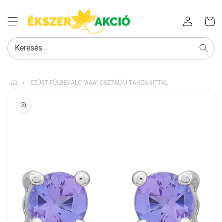
Az Ön
Bejelentkezés
kosara
Keresés
›
EZÜST FÜLBEVALÓ "AAA" OSZTÁLYÚ TANZANITTAL
KIHAGYÁS, ÉS
UGRÁS A
TERMÉKADATOKRA