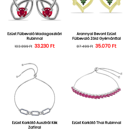
Ezüst Fülbevaló Madagaszkári
Arannyal Bevont Ezüst
Rubinnal
Fülbevaló Zöld Gyémánttal
Normál ár
Kedvezményes ár
33.230 Ft
35.070 Ft
Normál ár
Kedvezményes
103.899 Ft
87.499 Ft
Ezüst Karkötő Ausztrál Kék
Ezüst Karkötő Thai Rubinnal
Zafírral