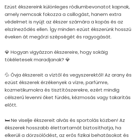
Ezüst ékszereink különleges ródiumbevonatot kapnak,
amely nemcsak fokozza a csillogást, hanem extra
védelmet is nyújt az ékszer számára a kopás és az
elszíneződés ellen. Így minden ezüst ékszerünk hosszú
éveken át megőrzi szépségét és ragyogását.
💎 Hogyan vigyázzon ékszereire, hogy sokáig
tökéletesek maradjanak? 💎
💦 Óvja ékszereit a víztől és vegyszerektől! Az arany és
ezüst ékszerek érzékenyek a vízre, parfümre,
kozmetikumokra és tisztítószerekre, ezért mindig
célszerű levenni őket fürdés, kézmosás vagy takarítás
előtt.
🛏 Ne viselje ékszereit alvás és sportolás közben! Az
ékszerek hosszabb élettartamát biztosíthatja, ha
elkerüli a dörzsölődést, az erős fizikai behatásokat és