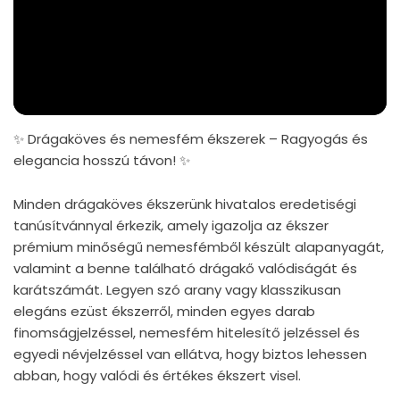
✨ Drágaköves és nemesfém ékszerek – Ragyogás és
elegancia hosszú távon! ✨
Minden drágaköves ékszerünk hivatalos eredetiségi
tanúsítvánnyal érkezik, amely igazolja az ékszer
prémium minőségű nemesfémből készült alapanyagát,
valamint a benne található drágakő valódiságát és
karátszámát. Legyen szó arany vagy klasszikusan
elegáns ezüst ékszerről, minden egyes darab
finomságjelzéssel, nemesfém hitelesítő jelzéssel és
egyedi névjelzéssel van ellátva, hogy biztos lehessen
abban, hogy valódi és értékes ékszert visel.