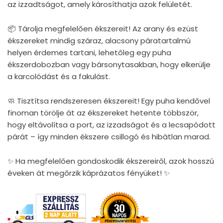
az izzadtságot, amely károsíthatja azok felületét.
📦 Tárolja megfelelően ékszereit! Az arany és ezüst
ékszereket mindig száraz, alacsony páratartalmú
helyen érdemes tartani, lehetőleg egy puha
ékszerdobozban vagy bársonytasakban, hogy elkerülje
a karcolódást és a fakulást.
🧼 Tisztítsa rendszeresen ékszereit! Egy puha kendővel
finoman törölje át az ékszereket hetente többször,
hogy eltávolítsa a port, az izzadságot és a lecsapódott
párát – így minden ékszere csillogó és hibátlan marad.
✨ Ha megfelelően gondoskodik ékszereiről, azok hosszú
éveken át megőrzik káprázatos fényüket! ✨