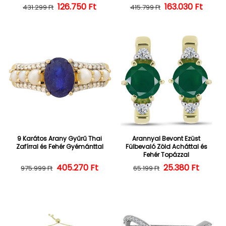
126.750 Ft
Normál ár
Kedvezményes ár
163.030 Ft
Normál ár
Kedvezményes
431.299 Ft
415.799 Ft
9 Karátos Arany Gyűrű Thai
Arannyal Bevont Ezüst
Zafírral és Fehér Gyémánttal
Fülbevaló Zöld Acháttal és
Fehér Topázzal
405.270 Ft
Normál ár
Kedvezményes ár
25.380 Ft
Normál ár
Kedvezményes
975.999 Ft
65.199 Ft