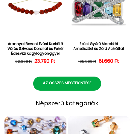
Arannyal Bevont Ezüst Karkötő
Ezüst Gyűrű Marokkói
Vörös Szivacs Korallal és Fehér
Ametiszttel és Zöld Acháttal
Édesvízi Kagylógyönggyel
23.790 Ft
Normál ár
Kedvezményes ár
Normál ár
Kedvezményes
61.660 Ft
62.399 Ft
195.599 Ft
AZ ÖSSZES MEGTEKINTÉSE
Népszerű kategóriák