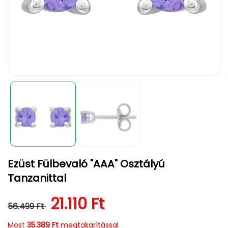
1.
2.
médiafájl
m
megnyitása
m
a
a
modális
m
párbeszédpanelen
p
Ezüst Fülbevaló "AAA" Osztályú
Tanzanittal
Normál ár
Kedvezményes ár
21.110 Ft
56.499 Ft
Most
35.389 Ft
megtakarítással