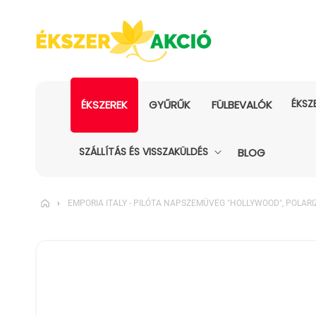
ÉKSZ
ÉKSZEREK
GYŰRŰK
FÜLBEVALÓK
SZÁLLÍTÁS ÉS VISSZAKÜLDÉS
BLOG
›
EMPORIA ITALY - PILÓTA NAPSZEMÜVEG "HOLLYWOOD", POLAR
KIHAGYÁS, ÉS
UGRÁS A
TERMÉKADATOKRA