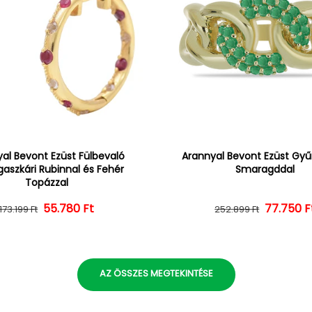
al Bevont Ezüst Fülbevaló
Arannyal Bevont Ezüst Gyűr
aszkári Rubinnal és Fehér
Smaragddal
Topázzal
55.780 Ft
Normál ár
Kedvezményes ár
Normál 
Kedvezm
77.750 F
173.199 Ft
252.899 Ft
AZ ÖSSZES MEGTEKINTÉSE