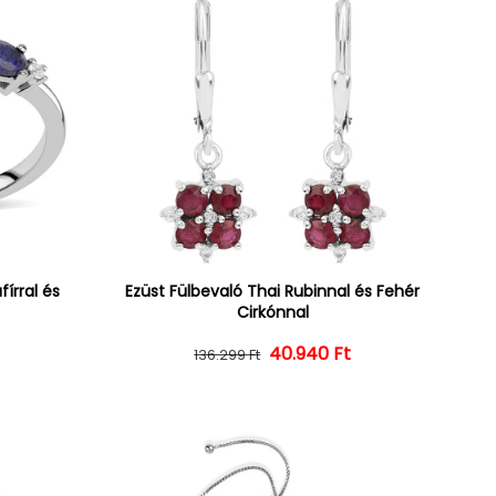
írral és
Ezüst Fülbevaló Thai Rubinnal és Fehér
Cirkónnal
ár
ényes ár
t
40.940 Ft
Normál ár
Kedvezményes ár
136.299 Ft