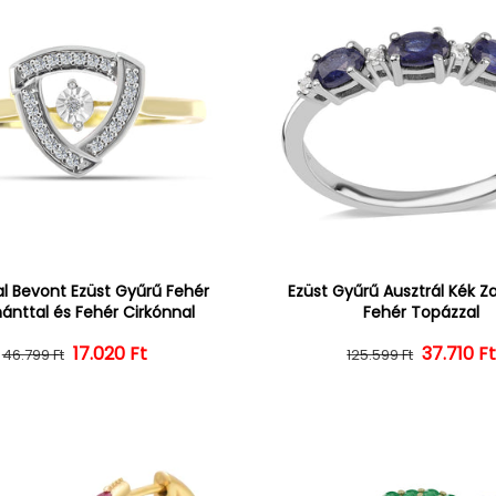
l Bevont Ezüst Gyűrű Fehér
Ezüst Gyűrű Ausztrál Kék Zaf
nttal és Fehér Cirkónnal
Fehér Topázzal
17.020 Ft
Normál ár
Kedvezményes ár
Normál 
Kedvezm
37.710 F
46.799 Ft
125.599 Ft