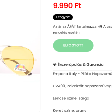
Normál ár
9.990 Ft
Elfogyott
Az ár az ÁFÁT tartalmazza. 🚛 A cs
rendelés esetén.
ELFOGYOTT
💎 Ékszerápolás & Garancia
Emporia Italy - Pilóta Napsze
UV400, Polarizált napszemüveg 
Lencse színe: sárga
Keret színe: arany