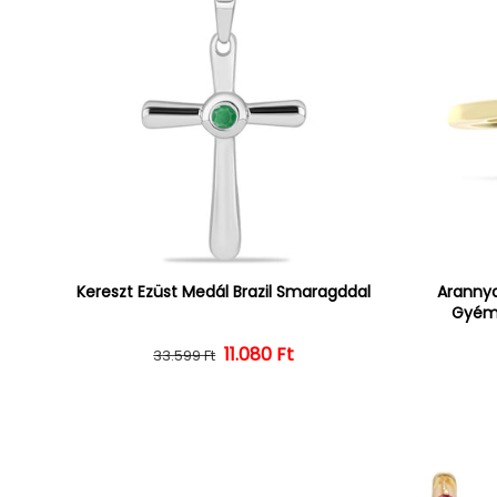
Kereszt Ezüst Medál Brazil Smaragddal
Arannya
Gyémá
Normál ár
Kedvezményes ár
11.080 Ft
33.599 Ft