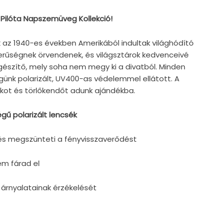
 Pilóta Napszemüveg Kollekció!
 az 1940-es években Amerikából indultak világhódító
zerűségnek örvendenek, és világsztárok kedvenceivé
iegészítő, mely soha nem megy ki a divatból. Minden
günk polarizált, UV400-as védelemmel ellátott. A
ot és törlőkendőt adunk ajándékba.
ű polarizált lencsék
és megszünteti a fényvisszaverődést
em fárad el
 árnyalatainak érzékelését