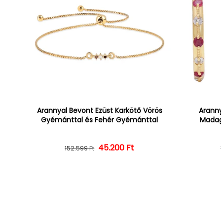
Arannyal Bevont Ezüst Karkötő Vörös
Aranny
Gyémánttal és Fehér Gyémánttal
Madag
45.200 Ft
Normál ár
Kedvezményes ár
152.599 Ft