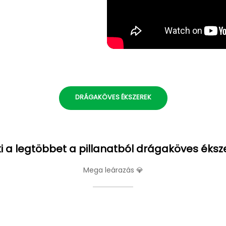
DRÁGAKÖVES ÉKSZEREK
i a legtöbbet a pillanatból drágaköves éksz
Mega leárazás 💎