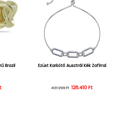
ű Brazil
Ezüst Karkötő Ausztrál Kék Zafírral
ár
ényes ár
t
126.410 Ft
Normál ár
Kedvezményes ár
431.299 Ft