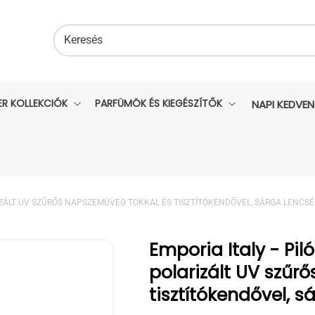
Keresés
ER KOLLEKCIÓK
PARFÜMÖK ÉS KIEGÉSZÍTŐK
NAPI KEDVE
IZÁLT UV SZŰRŐS NAPSZEMÜVEG TOKKAL ÉS TISZTÍTÓKENDŐVEL, SÁRGA LENCSÉ
Emporia Italy - P
polarizált UV szűr
tisztítókendővel, s