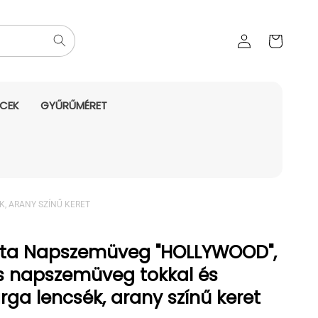
Az Ön
Bejelentkezés
kosara
NCEK
GYŰRŰMÉRET
K, ARANY SZÍNŰ KERET
ilóta Napszemüveg "HOLLYWOOD",
ős napszemüveg tokkal és
árga lencsék, arany színű keret