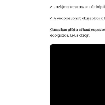
✔
Javítja a kontrasztot és kép
✔
A védőbevonat kiküszöböli a
Klasszikus pilóta stílusú napsz
kidolgozás, luxus dizájn
.