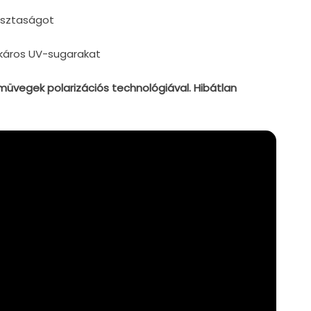
tisztaságot
 káros UV-sugarakat
emüvegek polarizációs technológiával. Hibátlan