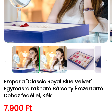
1.
2.
médiafájl
m
megnyitása
m
a
a
modális
m
párbeszédpanelen
p
Emporia "Classic Royal Blue Velvet"
Egymásra rakható Bársony Ékszertartó
Doboz fedéllel, Kék
Normál ár
7.900 Ft