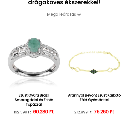
drágaköves ékszerekkel!
Mega leárazás 💎
Ezüst Gyűrű Brazil
Arannyal Bevont Ezüst Karkötő
Smaragddal és Fehér
Zöld Gyémánttal
Topázzal
60.280 Ft
Normál ár
Kedvezményes ár
75.260 Ft
Normál ár
Kedvezményes
162.399 Ft
212.899 Ft