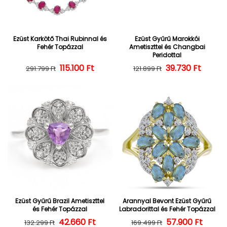
Ezüst Karkötő Thai Rubinnal és
Ezüst Gyűrű Marokkói
Fehér Topázzal
Ametiszttel és Changbai
Peridottal
Normál ár
Kedvezményes ár
115.100 Ft
39.730 Ft
Normál ár
Kedvezményes
291.799 Ft
121.899 Ft
Ezüst Gyűrű Brazil Ametiszttel
Arannyal Bevont Ezüst Gyűrű
és Fehér Topázzal
Labradorittal és Fehér Topázzal
42.660 Ft
Normál ár
Kedvezményes ár
57.900 Ft
Normál ár
Kedvezményes
132.299 Ft
169.499 Ft