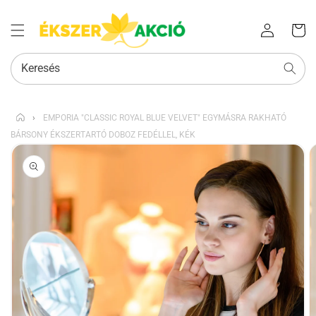
Az Ön
Bejelentkezés
kosara
Keresés
›
EMPORIA "CLASSIC ROYAL BLUE VELVET" EGYMÁSRA RAKHATÓ
BÁRSONY ÉKSZERTARTÓ DOBOZ FEDÉLLEL, KÉK
KIHAGYÁS, ÉS
UGRÁS A
TERMÉKADATOKRA