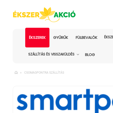
ÉKSZ
ÉKSZEREK
GYŰRŰK
FÜLBEVALÓK
SZÁLLÍTÁS ÉS VISSZAKÜLDÉS
BLOG
›
CSOMAGPONTRA SZÁLLÍTÁS
KIHAGYÁS, ÉS
UGRÁS A
TERMÉKADATOKRA