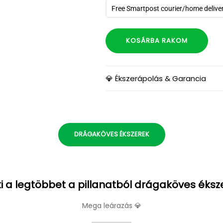
Free Smartpost courier/home delive
KOSÁRBA RAKOM
💎 Ékszerápolás & Garancia
DRÁGAKÖVES ÉKSZEREK
i a legtöbbet a pillanatból drágaköves éksz
Mega leárazás 💎