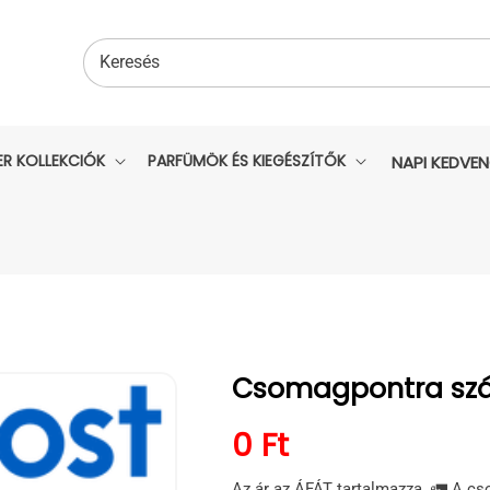
Keresés
ER KOLLEKCIÓK
PARFÜMÖK ÉS KIEGÉSZÍTŐK
NAPI KEDVE
Csomagpontra szál
Normál ár
0 Ft
Az ár az ÁFÁT tartalmazza. 🚛 A cs