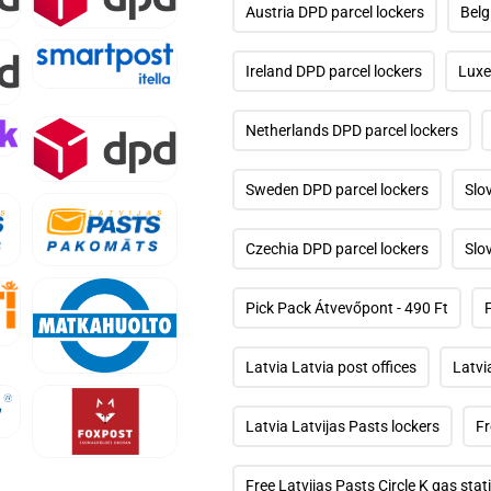
párbeszédpanelen
Austria DPD parcel lockers
Belg
37.
médiafájl
megnyitása
Ireland DPD parcel lockers
Luxe
a
41.
modális
médiafájl
párbeszédpanelen
megnyitása
Netherlands DPD parcel lockers
a
modális
párbeszédpanelen
45.
Sweden DPD parcel lockers
Slo
médiafájl
megnyitása
a
Czechia DPD parcel lockers
Slo
modális
párbeszédpanelen
49.
médiafájl
megnyitása
Pick Pack Átvevőpont - 490 Ft
a
modális
párbeszédpanelen
Latvia Latvia post offices
Latvi
53.
médiafájl
megnyitása
Latvia Latvijas Pasts lockers
Fr
a
modális
párbeszédpanelen
57.
médiafájl
Free Latvijas Pasts Circle K gas stat