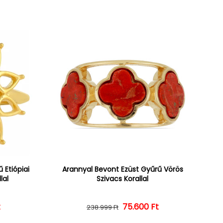
 Etiópiai
Arannyal Bevont Ezüst Gyűrű Vörös
lal
Szivacs Korallal
ár
ényes ár
t
Normál ár
Kedvezményes ár
75.600 Ft
238.999 Ft