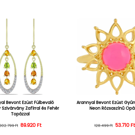
al Bevont Ezüst Fülbevaló
Arannyal Bevont Ezüst Gyűrű
 Szivárvány Zafírral és Fehér
Neon Rózsaszínű Opál
Topázzal
Normál ár
Kedvezményes ár
89.920 Ft
Normál 
Kedvezm
53.710 F
302.799 Ft
128.499 Ft