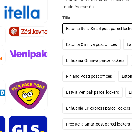
rendelés esetén.
Title
Estonia Itella Smartpost parcel lock
5.
médiafájl
Estonia Omniva post offices
La
megnyitása
a
modális
párbeszédpanelen
Lithuania Omniva parcel lockers
9.
médiafájl
megnyitása
a
Finland Posti post offices
Eston
modális
párbeszédpanelen
Latvia Venipak parcel lockers
L
Lithuania LP express parcel lockers
13.
médiafájl
megnyitása
Free Itella Smartpost parcel lockers
a
modális