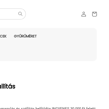
Az Ön
Bejelentkezés
kosara
NCEK
GYŰRŰMÉRET
lítás
omagolás és szállítás belföldön INGYENES 30.000 Ft feletti