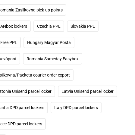
omania Zasilkovna pick-up points
FANbox lockers
Czechia PPL
Slovakia PPL
Free PPL
Hungary Magyar Posta
vevőpont
Romania Sameday Easybox
silkovna/Packeta courier order export
stonia Unisend parcel locker
Latvia Unisend parcel locker
oatia DPD parcel lockers
Italy DPD parcel lockers
ece DPD parcel lockers