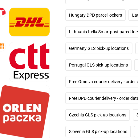
megnyitása
a
modális
Hungary DPD parcel lockers
Lat
párbeszédpanelen
Lithuania Itella Smartpost parcel lo
61.
médiafájl
megnyitása
Germany GLS pick-up locations
a
modális
párbeszédpanelen
Portugal GLS pick-up locations
Free Omniva courier delivery - order
65.
médiafájl
megnyitása
a
Free DPD courier delivery - order da
modális
párbeszédpanelen
Czechia GLS pick-up locations
Slovenia GLS pick-up locations