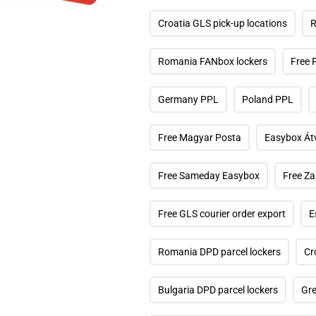
iafájl
Croatia GLS pick-up locations
R
gnyitása
dális
Romania FANbox lockers
Free 
rbeszédpanelen
Germany PPL
Poland PPL
Free Magyar Posta
Easybox Át
Free Sameday Easybox
Free Za
Free GLS courier order export
E
Romania DPD parcel lockers
Cr
Bulgaria DPD parcel lockers
Gre