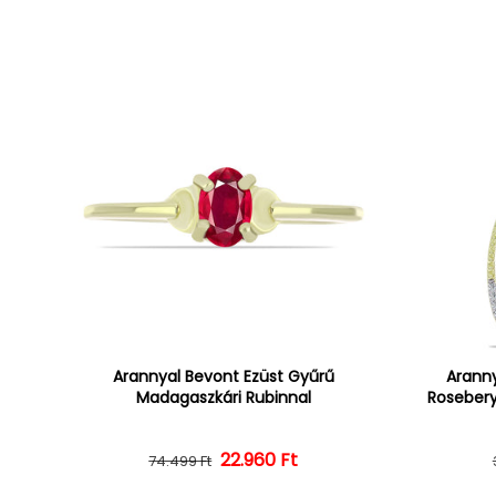
Arannyal Bevont Ezüst Gyűrű
Aranny
Madagaszkári Rubinnal
Rosebery
22.960 Ft
Normál ár
Kedvezményes ár
74.499 Ft