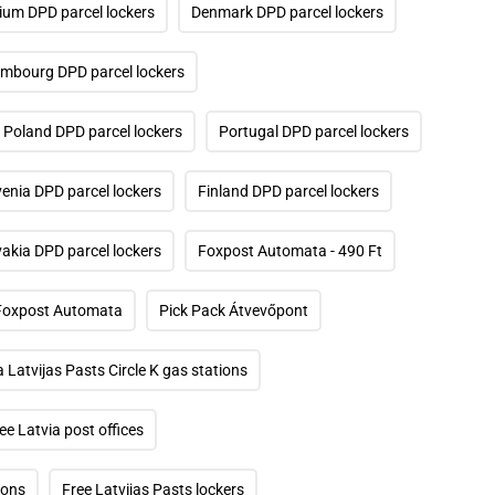
ium DPD parcel lockers
Denmark DPD parcel lockers
mbourg DPD parcel lockers
Poland DPD parcel lockers
Portugal DPD parcel lockers
venia DPD parcel lockers
Finland DPD parcel lockers
vakia DPD parcel lockers
Foxpost Automata - 490 Ft
Foxpost Automata
Pick Pack Átvevőpont
a Latvijas Pasts Circle K gas stations
ee Latvia post offices
ions
Free Latvijas Pasts lockers