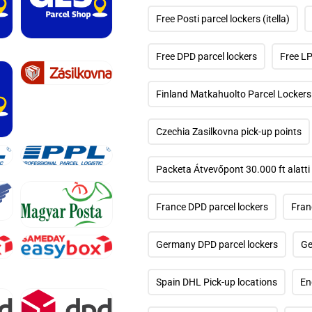
párbeszédpanelen
Free Posti parcel lockers (itella)
17.
médiafájl
Free DPD parcel lockers
Free LP
megnyitása
a
modális
21.
Finland Matkahuolto Parcel Lockers
párbeszédpanelen
médiafájl
megnyitása
a
modális
Czechia Zasilkovna pick-up points
párbeszédpanelen
Packeta Átvevőpont 30.000 ft alatti
25.
médiafájl
megnyitása
a
France DPD parcel lockers
Fran
modális
párbeszédpanelen
29.
médiafájl
Germany DPD parcel lockers
Ge
megnyitása
a
33.
modális
médiafájl
Spain DHL Pick-up locations
En
párbeszédpanelen
megnyitása
a
modális