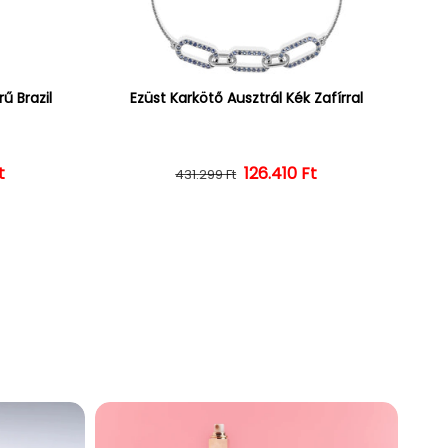
ű Brazil
Ezüst Karkötő Ausztrál Kék Zafírral
ár
ényes ár
t
126.410 Ft
Normál ár
Kedvezményes ár
431.299 Ft