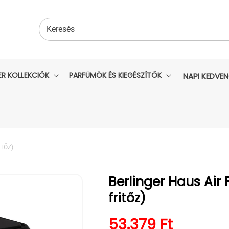
Keresés
ER KOLLEKCIÓK
PARFÜMÖK ÉS KIEGÉSZÍTŐK
NAPI KEDVE
ITŐZ)
Berlinger Haus Air 
fritőz)
Normál ár
53.379 Ft