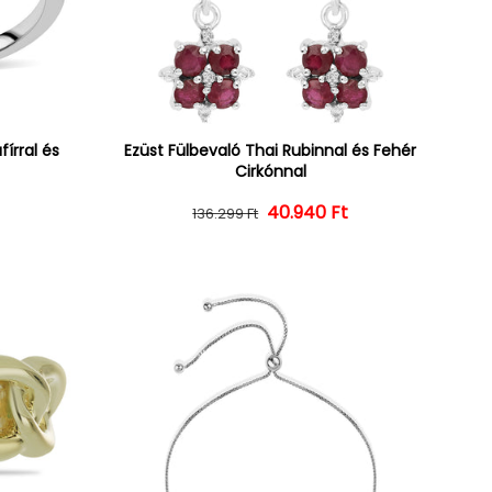
írral és
Ezüst Fülbevaló Thai Rubinnal és Fehér
Cirkónnal
ár
ényes ár
t
40.940 Ft
Normál ár
Kedvezményes ár
136.299 Ft