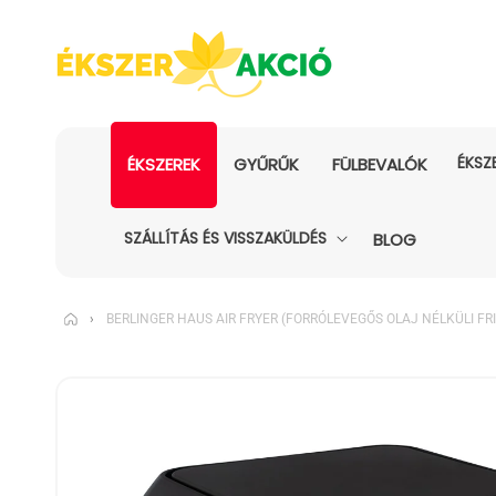
ÉKSZ
ÉKSZEREK
GYŰRŰK
FÜLBEVALÓK
SZÁLLÍTÁS ÉS VISSZAKÜLDÉS
BLOG
›
BERLINGER HAUS AIR FRYER (FORRÓLEVEGŐS OLAJ NÉLKÜLI FR
KIHAGYÁS, ÉS
UGRÁS A
TERMÉKADATOKRA