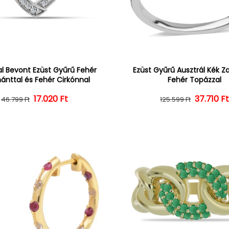
l Bevont Ezüst Gyűrű Fehér
Ezüst Gyűrű Ausztrál Kék Zaf
nttal és Fehér Cirkónnal
Fehér Topázzal
17.020 Ft
Normál ár
Kedvezményes ár
Normál 
Kedvezm
37.710 F
46.799 Ft
125.599 Ft