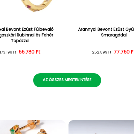
al Bevont Ezüst Fülbevaló
Arannyal Bevont Ezüst Gyűr
aszkári Rubinnal és Fehér
Smaragddal
Topázzal
55.780 Ft
Normál ár
Kedvezményes ár
Normál 
Kedvezm
77.750 F
173.199 Ft
252.899 Ft
AZ ÖSSZES MEGTEKINTÉSE