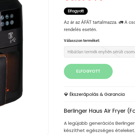
Elfogyott
Az ár az ÁFÁT tartalmazza. 🚛 A cs
rendelés esetén.
Válasszon terméket:
Hibátlan termék enyhén sérült cso
ELFOGYOTT
💎 Ékszerápolás & Garancia
Berlinger Haus Air Fryer (Fo
A legújabb generációs Berlinger
készíthet egészséges ételeket.