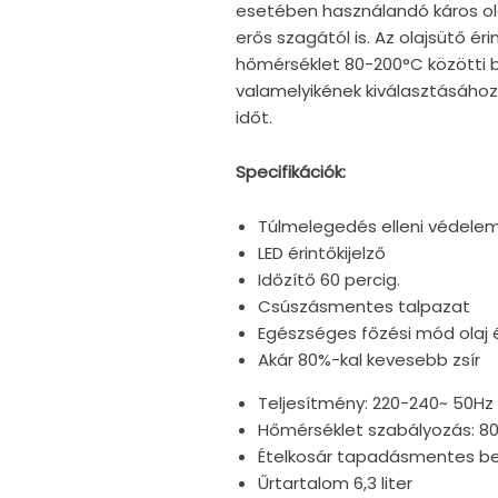
esetében használandó káros ola
erős szagától is. Az olajsütő ér
hőmérséklet 80-200°C közötti 
valamelyikének kiválasztásához.
időt.
Specifikációk:
Túlmelegedés elleni védele
LED érintőkijelző
Időzítő 60 percig.
Csúszásmentes talpazat
Egészséges főzési mód olaj és
Akár 80%-kal kevesebb zsír
Teljesítmény: 220-240~ 50Hz
Hőmérséklet szabályozás: 8
Ételkosár tapadásmentes b
Űrtartalom 6,3 liter