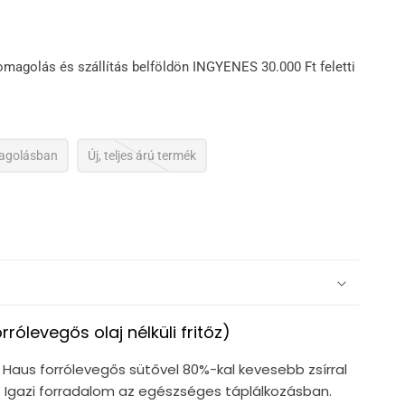
omagolás és szállítás belföldön INGYENES 30.000 Ft feletti
magolásban
Új, teljes árú termék
rrólevegős olaj nélküli fritőz)
 Haus forrólevegős sütővel 80%-kal kevesebb zsírral
 Igazi forradalom az egészséges táplálkozásban.