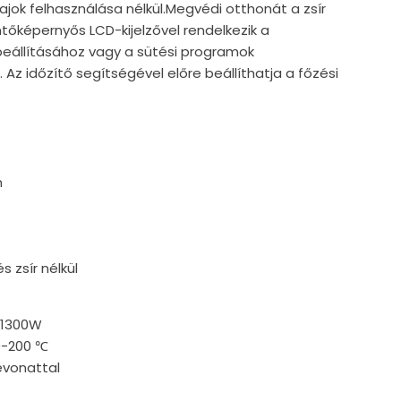
jok felhasználása nélkül.Megvédi otthonát a zsír
intőképernyős LCD-kijelzővel rendelkezik a
beállításához vagy a sütési programok
 Az időzítő segítségével előre beállíthatja a főzési
m
 zsír nélkül
 1300W
0-200 ℃
evonattal