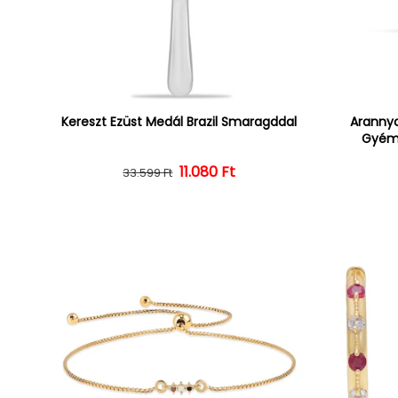
Kereszt Ezüst Medál Brazil Smaragddal
Arannya
Gyémá
Normál ár
Kedvezményes ár
11.080 Ft
33.599 Ft