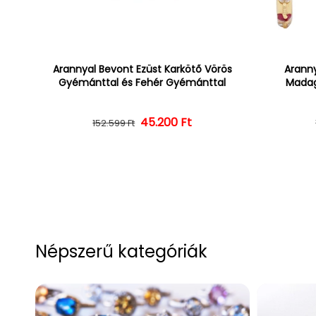
Arannyal Bevont Ezüst Karkötő Vörös
Aranny
Gyémánttal és Fehér Gyémánttal
Madag
45.200 Ft
Normál ár
Kedvezményes ár
152.599 Ft
Népszerű kategóriák