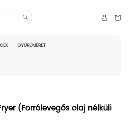
Az Ön
Bejelentkezés
kosara
NCEK
GYŰRŰMÉRET
Fryer (Forrólevegős olaj nélküli