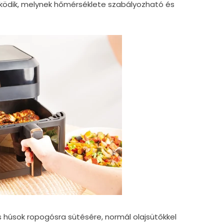
űködik, melynek hőmérséklete szabályozható és
s húsok ropogósra sütésére, normál olajsütőkkel