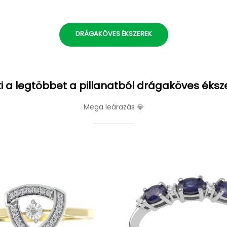
DRÁGAKÖVES ÉKSZEREK
i a legtöbbet a pillanatból drágaköves éksz
Mega leárazás 💎