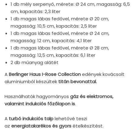
1 db mély serpenyő, mérete: Ø 24 cm, magasság: 6,5
cm, kapacitás: 2,3 liter
1 db magas lábas fedővel, mérete Ø 20 cm,
magasság: 10,5 cm, kapacitás: 2,5 liter
1 db magas lábas fedővel, mérete Ø 24 cm,
magasság: 12 cm, kapacitás: 4,1 liter
1 db magas lábas fedővel, mérete Ø 28 cm,
magasság: 12,5 cm, kapacitás: 6,1 liter
2 db műanyag alátét
A
Berlinger Haus I-Rose Collection
edények kovácsolt
alumíniumból készültek
titán bevonattal.
Használhatók hagyományos
gáz és elektromos,
valamint indukciós főzőlapon is
.
A
turbó indukciós talp
lehetővé teszi
az
energiatakarékos és gyors
ételkészítést.