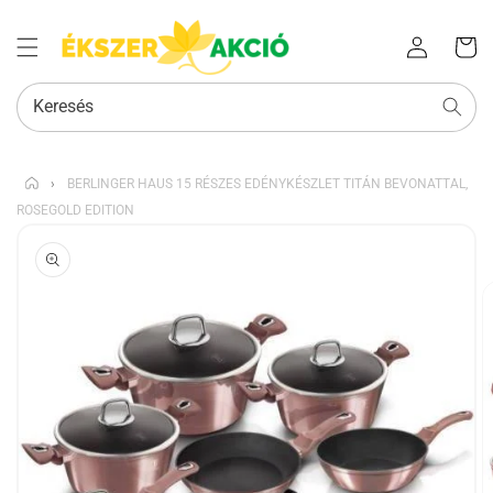
Az Ön
Bejelentkezés
kosara
Keresés
›
BERLINGER HAUS 15 RÉSZES EDÉNYKÉSZLET TITÁN BEVONATTAL,
ROSEGOLD EDITION
KIHAGYÁS, ÉS
UGRÁS A
TERMÉKADATOKRA