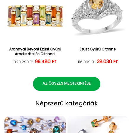
Arannyal Bevont Ezüst Gyűrű
Ezüst Gyűrű Citrinnel
Ametiszttel és Citrinnel
Normál ár
Kedvezményes ár
99.480 Ft
38.030 Ft
Normál ár
Kedvezményes
329.299 Ft
116.999 Ft
AZ ÖSSZES MEGTEKINTÉSE
Népszerű kategóriák