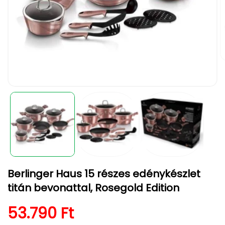
2.
m
m
a
1.
m
médiafájl
p
megnyitása
a
modális
párbeszédpanelen
Berlinger Haus 15 részes edénykészlet
titán bevonattal, Rosegold Edition
Normál ár
53.790 Ft