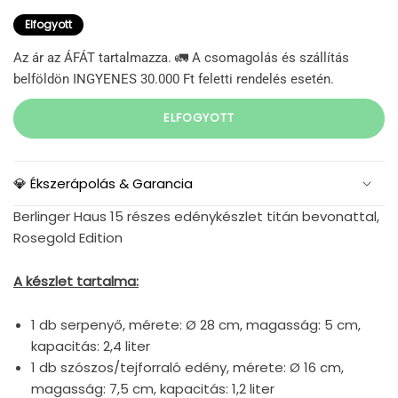
Elfogyott
Az ár az ÁFÁT tartalmazza. 🚛 A csomagolás és szállítás
belföldön INGYENES 30.000 Ft feletti rendelés esetén.
ELFOGYOTT
💎 Ékszerápolás & Garancia
Berlinger Haus 15 részes edénykészlet titán bevonattal,
Rosegold Edition
A készlet tartalma:
1 db serpenyő, mérete: Ø 28 cm, magasság: 5 cm,
kapacitás: 2,4 liter
1 db szószos/tejforraló edény, mérete: Ø 16 cm,
magasság: 7,5 cm, kapacitás: 1,2 liter