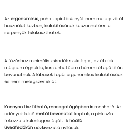
Az
ergonomikus
, puha tapintású nyél nem melegszik át
használat közben, kialakításának köszönhetően a
serpenyők felakaszthatók.
A főzéshez minimális zsiradék szükséges, az ételek
mégsem égnek le, köszönhetően a három rétegű titán
bevonatnak.
A lábasok fogói ergonomikus kialakításúak
és nem melegszenek át.
Könnyen tisztítható, mosogatógépben is
mosható.
Az
edények külső
metál bevonatot
kaptak, a pink szín
fokozza a különlegességét.
A
hőálló
üvegfedőkön
gőzkivezető nyílások.