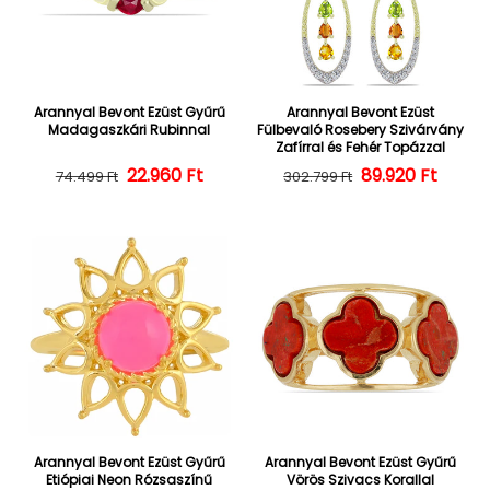
Arannyal Bevont Ezüst Gyűrű
Arannyal Bevont Ezüst
Madagaszkári Rubinnal
Fülbevaló Rosebery Szivárvány
Zafírral és Fehér Topázzal
22.960 Ft
Normál ár
Kedvezményes ár
Normál ár
Kedvezményes
89.920 Ft
74.499 Ft
302.799 Ft
Arannyal Bevont Ezüst Gyűrű
Arannyal Bevont Ezüst Gyűrű
Etiópiai Neon Rózsaszínű
Vörös Szivacs Korallal