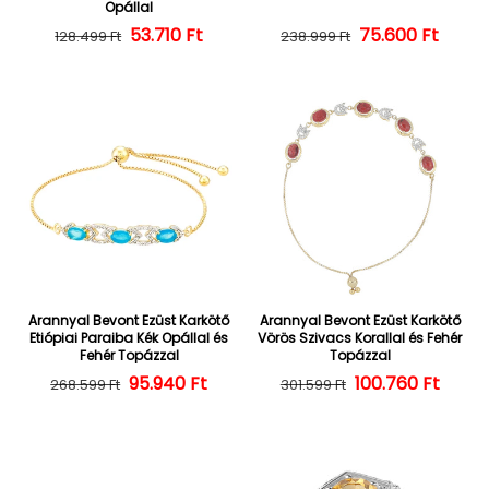
Opállal
Normál ár
Kedvezményes ár
53.710 Ft
Normál ár
Kedvezményes
75.600 Ft
128.499 Ft
238.999 Ft
Arannyal Bevont Ezüst Karkötő
Arannyal Bevont Ezüst Karkötő
Etiópiai Paraiba Kék Opállal és
Vörös Szivacs Korallal és Fehér
Fehér Topázzal
Topázzal
Normál ár
Kedvezményes ár
95.940 Ft
100.760 Ft
Normál ár
Kedvezményes
268.599 Ft
301.599 Ft