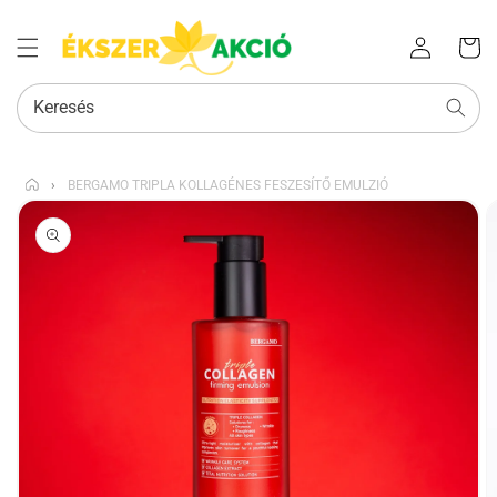
Az Ön
Bejelentkezés
kosara
Keresés
›
BERGAMO TRIPLA KOLLAGÉNES FESZESÍTŐ EMULZIÓ
KIHAGYÁS, ÉS
UGRÁS A
TERMÉKADATOKRA