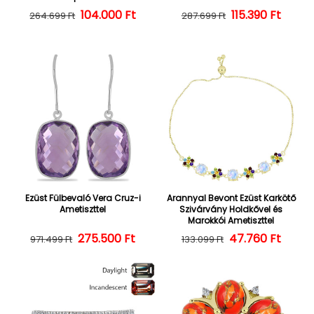
104.000 Ft
Normál ár
Kedvezményes ár
Normál ár
Kedvezményes
115.390 Ft
264.699 Ft
287.699 Ft
Ezüst Fülbevaló Vera Cruz-i
Arannyal Bevont Ezüst Karkötő
Ametiszttel
Szivárvány Holdkővel és
Marokkói Ametiszttel
275.500 Ft
Normál ár
Kedvezményes ár
47.760 Ft
Normál ár
Kedvezményes
971.499 Ft
133.099 Ft