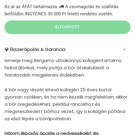
Az ár az ÁFÁT tartalmazza. 🚛 A csomagolás és szállítás
belföldön INGYENES 30.000 Ft feletti rendelés esetén.
ELFOGYOTT
💎 Ékszerápolás & Garancia
Ismerje meg Bergamo ultrakönnyű kollagéntartalmú
hidratálónkat, mely javítja a bőr átalakulását a
fiatalosabb megjelenés érdekében.
A bőr nagy részét kitevő kollagén 25 éves kortól
gyorsan csökken, és ha nem kezelik megfelelően, akkor
a bőr öregedéséhez, például ráncokhoz és
megereszkedett bőrhöz vezet, így a kollagén pótlása
az első lépés a bőrápolásban.
Három lépcsős ápolás a nedvességért és