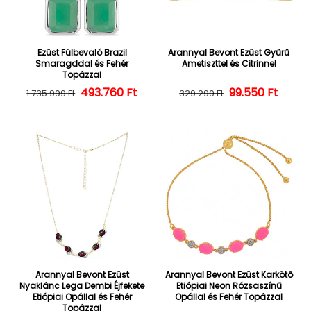
Ezüst Fülbevaló Brazil
Arannyal Bevont Ezüst Gyűrű
Smaragddal és Fehér
Ametiszttel és Citrinnel
Topázzal
493.760 Ft
Normál ár
Kedvezményes ár
Normál ár
Kedvezményes
99.550 Ft
1.735.999 Ft
329.299 Ft
Arannyal Bevont Ezüst
Arannyal Bevont Ezüst Karkötő
Nyaklánc Lega Dembi Éjfekete
Etiópiai Neon Rózsaszínű
Etiópiai Opállal és Fehér
Opállal és Fehér Topázzal
Topázzal