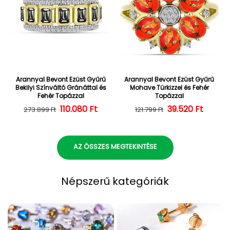
Arannyal Bevont Ezüst Gyűrű
Arannyal Bevont Ezüst Gyűrű
Bekilyi Színváltó Gránáttal és
Mohave Türkizzel és Fehér
Fehér Topázzal
Topázzal
110.080 Ft
Normál ár
Kedvezményes ár
39.520 Ft
Normál ár
Kedvezményes
273.899 Ft
121.799 Ft
AZ ÖSSZES MEGTEKINTÉSE
Népszerű kategóriák