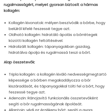
rugalmasságért, melyet gyorsan biztosít a hármas
kollagén:
Kollagén kivonatok: mélyen beszívódik a bőrbe, hogy
belülről kifelé feszessé tegye azt.
Oldható kollagén: hidratáló ápolás a bőrrétegek
közötti kollagén feltöltésével.
Hidrolizált kollagén: tápanyagokban gazdag,
hidratálva ápolja és rugalmassá teszi a bőrt.
Alap összetevők:
Tripla kollagén: a kollagén kiváló nedvességmegtartó
képessége a bőrben megakadályozza a bőr
kiszáradását, és tápanyagokkal tölti fel a bőrt, hogy
feszessé tegye azt.
Adenozin: Ráncjavító funkcionális összetevőként
segíti a bőr rugalmasságának ápolását.
Allantoin: védi az érzékeny bőrt, segíti a gyors