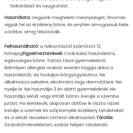
hidratálást és nyugtatást.
Használata:
Vegyünk megfelelő mennyiséget, finoman
vigyük fel az érzékeny bőrre, és enyhén simogassuk bele
a bőrbe, amíg felszívódik.
Felhasználható:
a felbontástól számított 12
hónapig
Figyelmeztetések:
Csak külső használatra,
egészséges bőrre. Tartsa távol gyermekektől.
Bármilyen allergiás reakció esetén hagyja abba a
használatát, és forduljon bőrgyógyászhoz. Ne
alkalmazza sebekre, ekcémára vagy dermatitisre. Ne
nyelje le. Ne használja 3 év alatti gyermekeknél. Ne
használja sérült vagy irritált bőrön. Kerülje a szembe
jutást. Ha érintkezik, alaposan öblítse le tiszta vízzel.
Kerülje a szemek és száj környéki érzékeny területeket
és a sérült részeken történő alkalmazást.
Tárolás:
Szobahőmérsékleten, száraz helyen tárolandó.