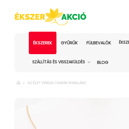
ÉKSZ
ÉKSZEREK
GYŰRŰK
FÜLBEVALÓK
SZÁLLÍTÁS ÉS VISSZAKÜLDÉS
BLOG
›
AZ ÉLET VIRÁGA CSAKRA NYAKLÁNC
KIHAGYÁS, ÉS
UGRÁS A
TERMÉKADATOKRA