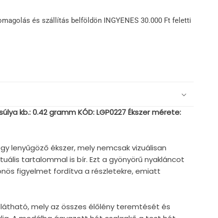
omagolás és szállítás belföldön INGYENES 30.000 Ft feletti
 súlya kb.: 0.42 gramm KÓD: LGP0227
Ékszer mérete:
egy lenyűgöző ékszer, mely nemcsak vizuálisan
tuális tartalommal is bír. Ezt a gyönyörű nyakláncot
önös figyelmet fordítva a részletekre, emiatt
 látható, mely az összes élőlény teremtését és