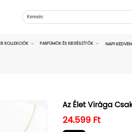
Keresés
ER KOLLEKCIÓK
PARFÜMÖK ÉS KIEGÉSZÍTŐK
NAPI KEDVE
Az Élet Virága Csa
Normál ár
24.599 Ft