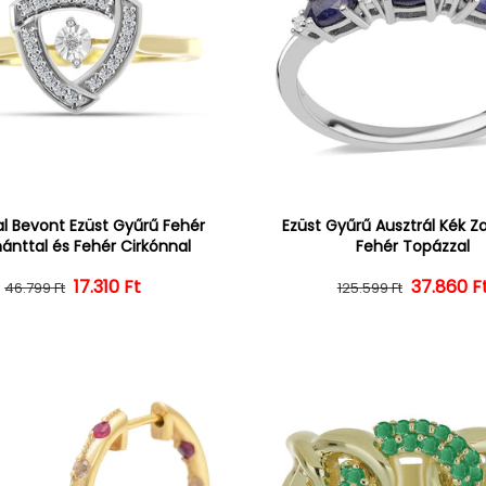
l Bevont Ezüst Gyűrű Fehér
Ezüst Gyűrű Ausztrál Kék Zaf
nttal és Fehér Cirkónnal
Fehér Topázzal
Normál ár
Kedvezményes ár
17.310 Ft
37.860 F
Normál 
Kedvezm
46.799 Ft
125.599 Ft