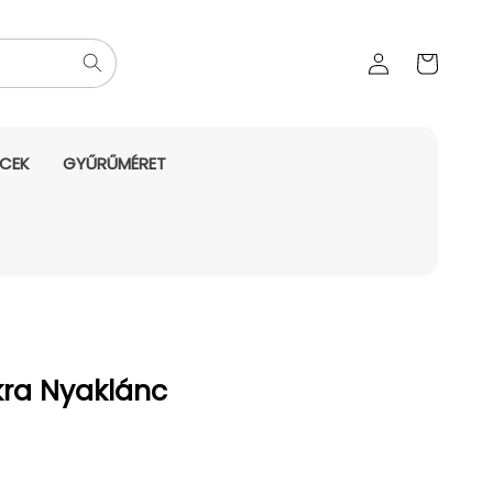
Az Ön
Bejelentkezés
kosara
NCEK
GYŰRŰMÉRET
kra Nyaklánc