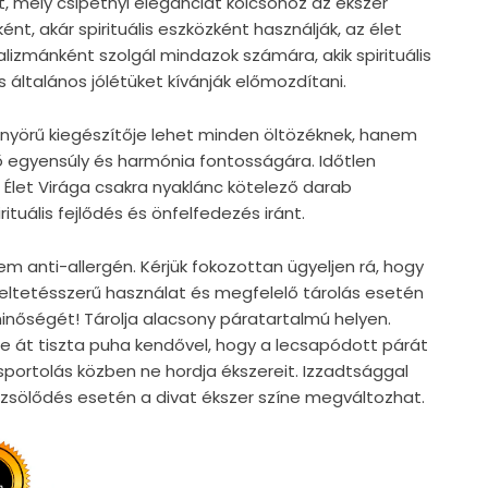
, mely csipetnyi eleganciát kölcsönöz az ékszer
t, akár spirituális eszközként használják, az élet
alizmánként szolgál mindazok számára, akik spirituális
 általános jólétüket kívánják előmozdítani.
nyörű kiegészítője lehet minden öltözéknek, hanem
ső egyensúly és harmónia fontosságára. Időtlen
z Élet Virága csakra nyaklánc kötelező darab
rituális fejlődés és önfelfedezés iránt.
em anti-allergén. Kérjük fokozottan ügyeljen rá, hogy
ndeltetésszerű használat és megfelelő tárolás esetén
nőségét! Tárolja alacsony páratartalmú helyen.
e át tiszta puha kendővel, hogy a lecsapódott párát
, sportolás közben ne hordja ékszereit. Izzadtsággal
örzsölődés esetén a divat ékszer színe megváltozhat.