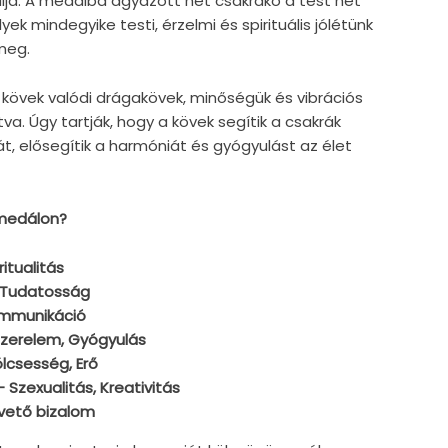
ja. A medálba ágyazott hét csakrakő a test hét
ek mindegyike testi, érzelmi és spirituális jólétünk
meg.
kövek valódi drágakövek, minőségük és vibrációs
va. Úgy tartják, hogy a kövek segítik a csakrák
, elősegítik a harmóniát és gyógyulást az élet
 medálon?
itualitás
- Tudatosság
Kommunikáció
 Szerelem, Gyógyulás
ölcsesség, Erő
 Szexualitás, Kreativitás
pvető bizalom