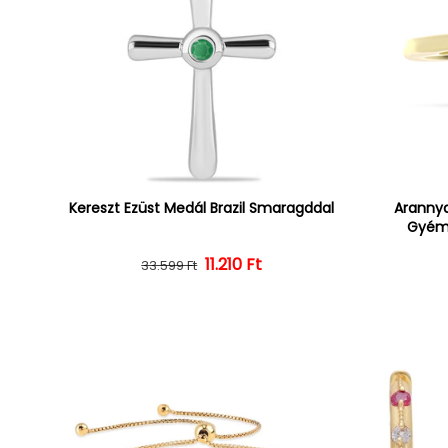
Kereszt Ezüst Medál Brazil Smaragddal
Arannya
Gyémá
Normál ár
Kedvezményes ár
11.210 Ft
33.599 Ft