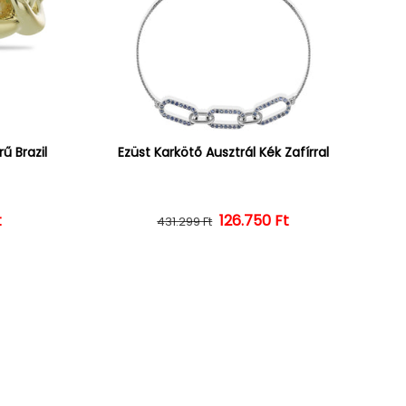
ű Brazil
Ezüst Karkötő Ausztrál Kék Zafírral
ár
ényes ár
t
126.750 Ft
Normál ár
Kedvezményes ár
431.299 Ft