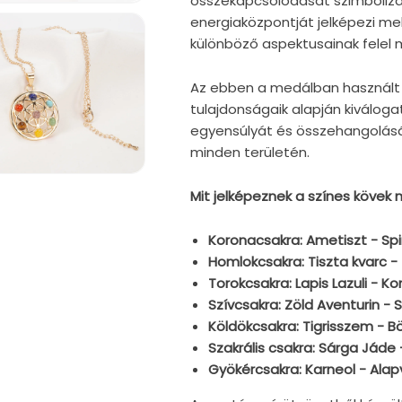
összekapcsolódását szimbolizál
energiaközpontját jelképezi mely
különböző aspektusainak felel 
Az ebben a medálban használt 
tulajdonságaik alapján kiválogat
egyensúlyát és összehangolását
minden területén.
iafájl
Mit jelképeznek a színes kövek
gnyitása
dális
Koronacsakra: Ametiszt - Spir
rbeszédpanelen
Homlokcsakra: Tiszta kvarc 
Torokcsakra: Lapis Lazuli - 
Szívcsakra: Zöld Aventurin -
Köldökcsakra: Tigrisszem - B
Szakrális csakra: Sárga Jáde -
Gyökércsakra: Karneol - Ala