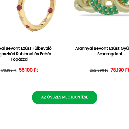
al Bevont Ezüst Fülbevaló
Arannyal Bevont Ezüst Gyűr
aszkári Rubinnal és Fehér
Smaragddal
Topázzal
56.100 Ft
Normál ár
Kedvezményes ár
Normál 
Kedvezm
78.190 F
173.199 Ft
252.899 Ft
AZ ÖSSZES MEGTEKINTÉSE