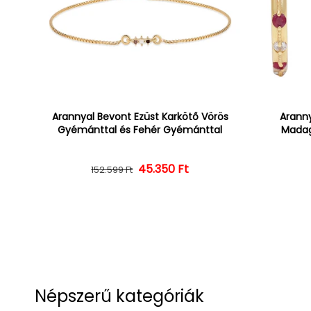
Arannyal Bevont Ezüst Karkötő Vörös
Aranny
Gyémánttal és Fehér Gyémánttal
Madag
45.350 Ft
Normál ár
Kedvezményes ár
152.599 Ft
Népszerű kategóriák