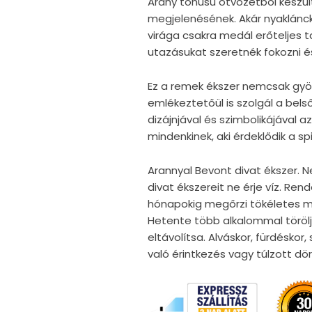
Arany tónusú ötvözetből készült
megjelenésének. Akár nyaklánckén
virága csakra medál erőteljes t
utazásukat szeretnék fokozni és
Ez a remek ékszer nemcsak gyö
emlékeztetőül is szolgál a bel
dizájnjával és szimbolikájával a
mindenkinek, aki érdeklődik a spi
Arannyal Bevont divat ékszer. N
divat ékszereit ne érje víz. Re
hónapokig megőrzi tökéletes mi
Hetente több alkalommal törölj
eltávolítsa. Alváskor, fürdéskor
való érintkezés vagy túlzott d