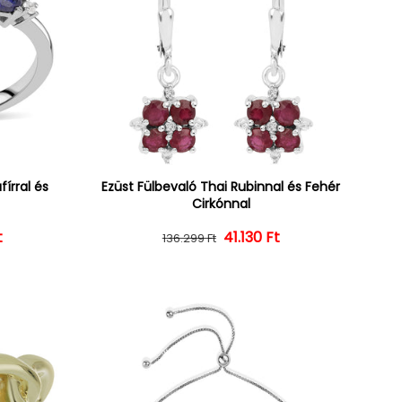
írral és
Ezüst Fülbevaló Thai Rubinnal és Fehér
Cirkónnal
t
ár
ényes ár
Normál ár
Kedvezményes ár
41.130 Ft
136.299 Ft