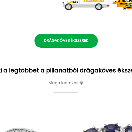
DRÁGAKÖVES ÉKSZEREK
i a legtöbbet a pillanatból drágaköves éksz
Mega leárazás 💎