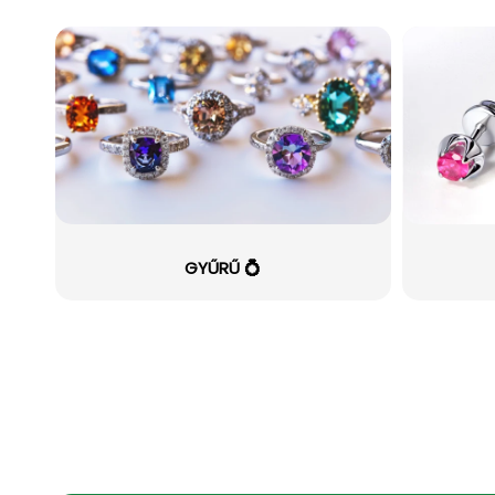
GYŰRŰ 💍