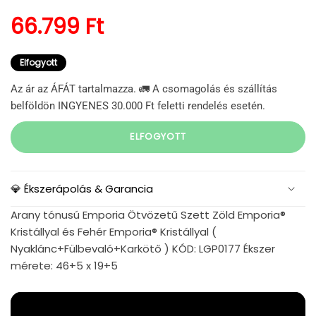
Normál ár
66.799 Ft
Elfogyott
Az ár az ÁFÁT tartalmazza. 🚛 A csomagolás és szállítás
belföldön INGYENES 30.000 Ft feletti rendelés esetén.
ELFOGYOTT
💎 Ékszerápolás & Garancia
Arany tónusú Emporia Ötvözetű Szett Zöld Emporia®
Kristállyal és Fehér Emporia® Kristállyal (
Nyaklánc+Fülbevaló+Karkötő ) KÓD: LGP0177 Ékszer
mérete: 46+5 x 19+5