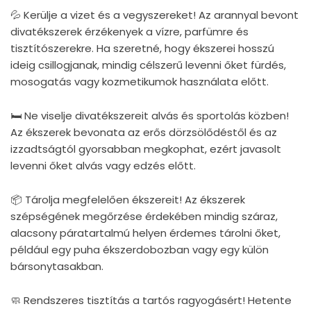
💦 Kerülje a vizet és a vegyszereket! Az arannyal bevont
divatékszerek érzékenyek a vízre, parfümre és
tisztítószerekre. Ha szeretné, hogy ékszerei hosszú
ideig csillogjanak, mindig célszerű levenni őket fürdés,
mosogatás vagy kozmetikumok használata előtt.
🛏 Ne viselje divatékszereit alvás és sportolás közben!
Az ékszerek bevonata az erős dörzsölődéstől és az
izzadtságtól gyorsabban megkophat, ezért javasolt
levenni őket alvás vagy edzés előtt.
📦 Tárolja megfelelően ékszereit! Az ékszerek
szépségének megőrzése érdekében mindig száraz,
alacsony páratartalmú helyen érdemes tárolni őket,
például egy puha ékszerdobozban vagy egy külön
bársonytasakban.
🧼 Rendszeres tisztítás a tartós ragyogásért! Hetente