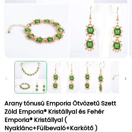
1.
2.
médiafájl
m
megnyitása
m
a
a
modális
m
párbeszédpanelen
p
Arany tónusú Emporia Ötvözetű Szett
Zöld Emporia® Kristállyal és Fehér
Emporia® Kristállyal (
Nyaklánc+Fülbevaló+Karkötő )