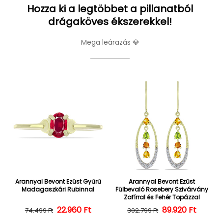
Hozza ki a legtöbbet a pillanatból
drágaköves ékszerekkel!
Mega leárazás 💎
Arannyal Bevont Ezüst Gyűrű
Arannyal Bevont Ezüst
Madagaszkári Rubinnal
Fülbevaló Rosebery Szivárvány
Zafírral és Fehér Topázzal
22.960 Ft
Normál ár
Kedvezményes ár
Normál ár
Kedvezményes
89.920 Ft
74.499 Ft
302.799 Ft