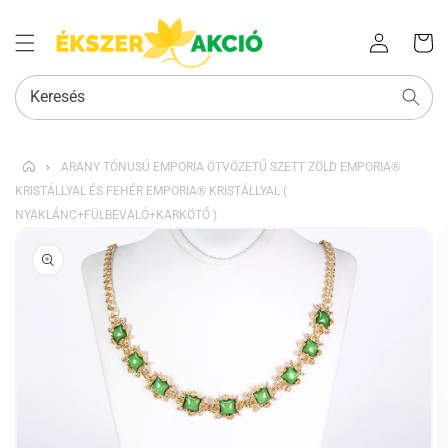
Az Ön
Bejelentkezés
kosara
Keresés
›
ARANY TÓNUSÚ EMPORIA ÖTVÖZETŰ SZETT ZÖLD EMPORIA®
KRISTÁLLYAL ÉS FEHÉR EMPORIA® KRISTÁLLYAL (
NYAKLÁNC+FÜLBEVALÓ+KARKÖTŐ )
KIHAGYÁS, ÉS
UGRÁS A
TERMÉKADATOKRA