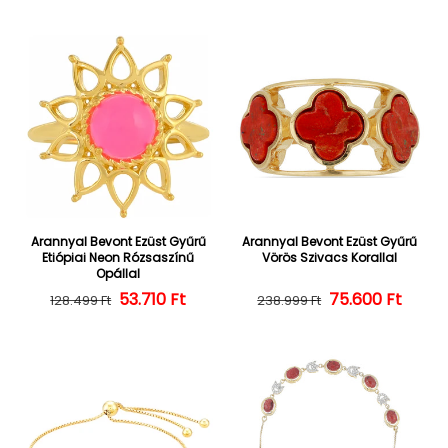
Arannyal Bevont Ezüst Gyűrű
Arannyal Bevont Ezüst Gyűrű
Etiópiai Neon Rózsaszínű
Vörös Szivacs Korallal
Opállal
Normál ár
Kedvezményes ár
53.710 Ft
Normál ár
Kedvezményes
75.600 Ft
128.499 Ft
238.999 Ft