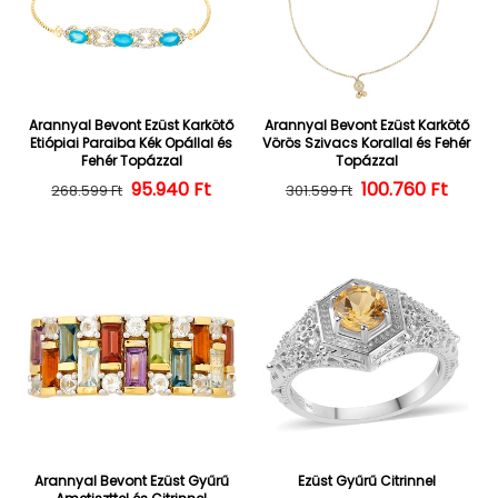
Arannyal Bevont Ezüst Karkötő
Arannyal Bevont Ezüst Karkötő
Etiópiai Paraiba Kék Opállal és
Vörös Szivacs Korallal és Fehér
Fehér Topázzal
Topázzal
Normál ár
Kedvezményes ár
95.940 Ft
100.760 Ft
Normál ár
Kedvezményes
268.599 Ft
301.599 Ft
Arannyal Bevont Ezüst Gyűrű
Ezüst Gyűrű Citrinnel