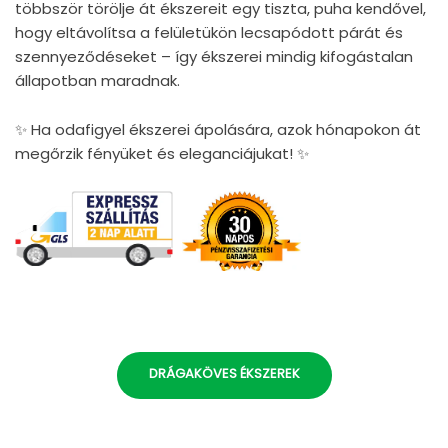
többször törölje át ékszereit egy tiszta, puha kendővel,
hogy eltávolítsa a felületükön lecsapódott párát és
szennyeződéseket – így ékszerei mindig kifogástalan
állapotban maradnak.
✨ Ha odafigyel ékszerei ápolására, azok hónapokon át
megőrzik fényüket és eleganciájukat! ✨
DRÁGAKÖVES ÉKSZEREK