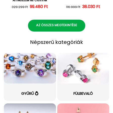
Ametiszttel és Citrinnel
Normál ár
Kedvezményes ár
99.480 Ft
38.030 Ft
Normál ár
Kedvezményes
329.299 Ft
116.999 Ft
AZ ÖSSZES MEGTEKINTÉSE
Népszerű kategóriák
GYŰRŰ 💍
FÜLBEVALÓ