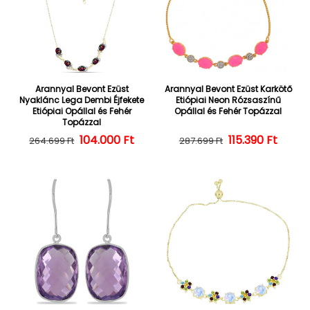
Arannyal Bevont Ezüst
Arannyal Bevont Ezüst Karkötő
Nyaklánc Lega Dembi Éjfekete
Etiópiai Neon Rózsaszínű
Etiópiai Opállal és Fehér
Opállal és Fehér Topázzal
Topázzal
104.000 Ft
Normál ár
Kedvezményes ár
Normál ár
Kedvezményes
115.390 Ft
264.699 Ft
287.699 Ft