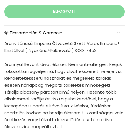
ELFOGYOTT
💎 Ékszerápolás & Garancia
Arany tónusú Emporia Ötvözetű Szett Vörös Emporia®
Kristállyal ( Nyaklánc+Fülbevaló ) KÓD: 7452
Arannyal Bevont divat ékszer. Nem anti-allergén. Kérjük
fokozottan ügyeljen rá, hogy divat ékszereit ne érje víz.
Rendeltetésszerű használat és megfelelő tárolás
esetén hónapokig megőrzi tökéletes minőségét!
Tárolja alacsony páratartalmú helyen. Hetente több
alkalommal törölje át tiszta puha kendővel, hogy a
lecsapódott párát eltávolítsa. Alváskor, fürdéskor,
sportolás közben ne hordja ékszereit. Izzadtsággal való
érintkezés vagy túlzott dörzsölődés esetén a divat
ékszer színe megváltozhat.