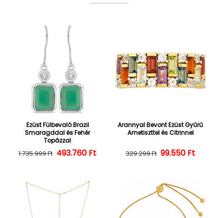
Ezüst Fülbevaló Brazil
Arannyal Bevont Ezüst Gyűrű
Smaragddal és Fehér
Ametiszttel és Citrinnel
Topázzal
493.760 Ft
Normál ár
Kedvezményes ár
Normál ár
Kedvezményes
99.550 Ft
1.735.999 Ft
329.299 Ft