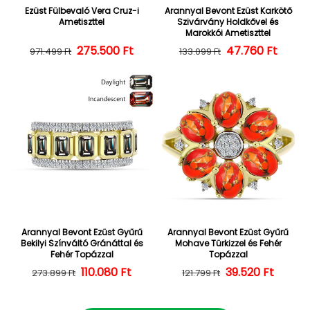
Ezüst Fülbevaló Vera Cruz-i
Arannyal Bevont Ezüst Karkötő
Ametiszttel
Szivárvány Holdkővel és
Marokkói Ametiszttel
275.500 Ft
Normál ár
Kedvezményes ár
47.760 Ft
Normál ár
Kedvezményes
971.499 Ft
133.099 Ft
Arannyal Bevont Ezüst Gyűrű
Arannyal Bevont Ezüst Gyűrű
Bekilyi Színváltó Gránáttal és
Mohave Türkizzel és Fehér
Fehér Topázzal
Topázzal
110.080 Ft
Normál ár
Kedvezményes ár
39.520 Ft
Normál ár
Kedvezményes
273.899 Ft
121.799 Ft