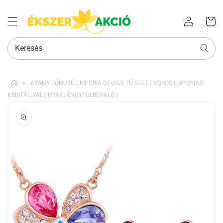
Az Ön
Bejelentkezés
kosara
Keresés
›
ARANY TÓNUSÚ EMPORIA ÖTVÖZETŰ SZETT VÖRÖS EMPORIA®
KRISTÁLLYAL ( NYAKLÁNC+FÜLBEVALÓ )
KIHAGYÁS, ÉS
UGRÁS A
TERMÉKADATOKRA