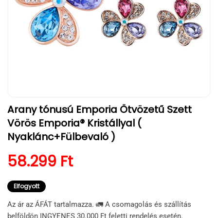
1.
Arany tónusú Emporia Ötvözetű Szett
médiafájl
megnyitása
Vörös Emporia® Kristállyal (
a
modális
Nyaklánc+Fülbevaló )
párbeszédpanelen
Normál ár
58.299 Ft
Elfogyott
Az ár az ÁFÁT tartalmazza. 🚛 A csomagolás és szállítás
belföldön INGYENES 30.000 Ft feletti rendelés esetén.