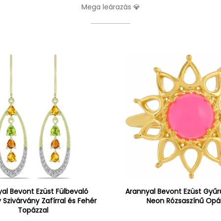
Mega leárazás 💎
al Bevont Ezüst Fülbevaló
Arannyal Bevont Ezüst Gyűrű
 Szivárvány Zafírral és Fehér
Neon Rózsaszínű Opál
Topázzal