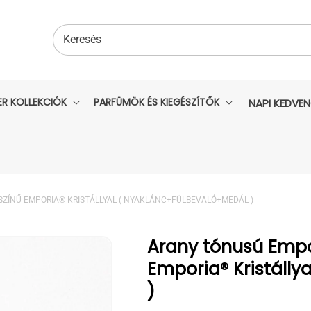
Keresés
ER KOLLEKCIÓK
PARFÜMÖK ÉS KIEGÉSZÍTŐK
NAPI KEDVE
ZÍNŰ EMPORIA® KRISTÁLLYAL ( NYAKLÁNC+FÜLBEVALÓ+MEDÁL )
Arany tónusú Empo
Emporia® Kristáll
)