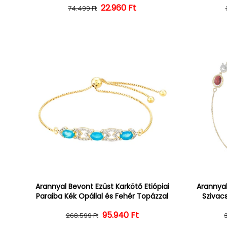
22.960 Ft
Normál ár
Kedvezményes ár
74.499 Ft
Arannyal Bevont Ezüst Karkötő Etiópiai
Arannyal
Paraiba Kék Opállal és Fehér Topázzal
Szivacs
Normál ár
Kedvezményes ár
95.940 Ft
268.599 Ft