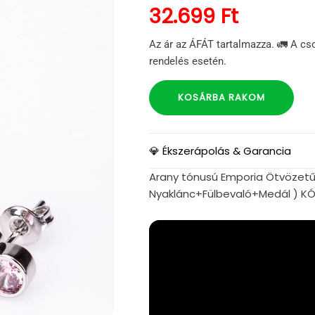
Normál ár
32.699 Ft
Az ár az ÁFÁT tartalmazza. 🚛 A cs
rendelés esetén.
KOSÁRBA RAKOM
💎 Ékszerápolás & Garancia
Arany tónusú Emporia Ötvözetű S
Nyaklánc+Fülbevaló+Medál ) KÓ