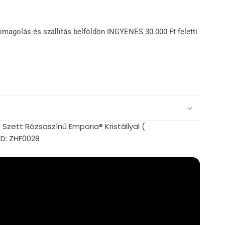
omagolás és szállítás belföldön INGYENES 30.000 Ft feletti
zett Rózsaszínű Emporia® Kristállyal (
D: ZHF0028