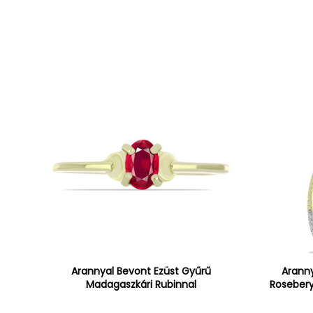
Arannyal Bevont Ezüst Gyűrű
Aranny
Madagaszkári Rubinnal
Rosebery