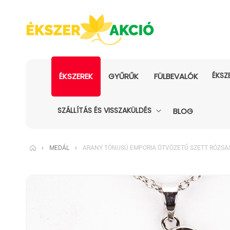
ÉKSZ
ÉKSZEREK
GYŰRŰK
FÜLBEVALÓK
SZÁLLÍTÁS ÉS VISSZAKÜLDÉS
BLOG
›
MEDÁL
›
ARANY TÓNUSÚ EMPORIA ÖTVÖZETŰ SZETT RÓZSAS
KIHAGYÁS, ÉS
UGRÁS A
TERMÉKADATOKRA