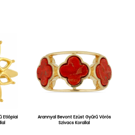
 Etiópiai
Arannyal Bevont Ezüst Gyűrű Vörös
lal
Szivacs Korallal