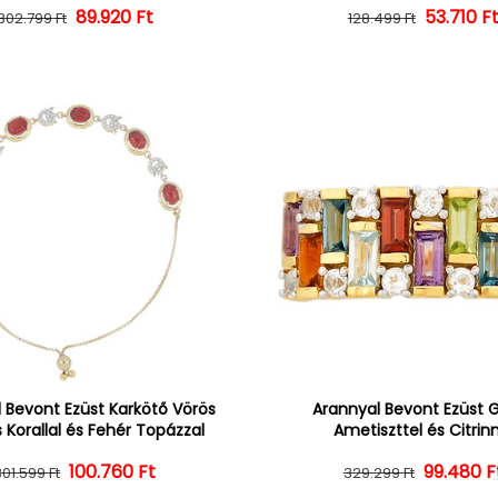
Normál ár
Kedvezményes ár
89.920 Ft
Normál 
Kedvezm
53.710 F
302.799 Ft
128.499 Ft
 Bevont Ezüst Karkötő Vörös
Arannyal Bevont Ezüst 
 Korallal és Fehér Topázzal
Ametiszttel és Citrin
100.760 Ft
Normál ár
Kedvezményes ár
Normál 
Kedvezm
99.480 F
301.599 Ft
329.299 Ft