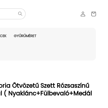
Az Ön
Bejelentkezés
kosara
NCEK
GYŰRŰMÉRET
ria Ötvözetű Szett Rózsaszínű
yal ( Nyaklánc+Fülbevaló+Medál