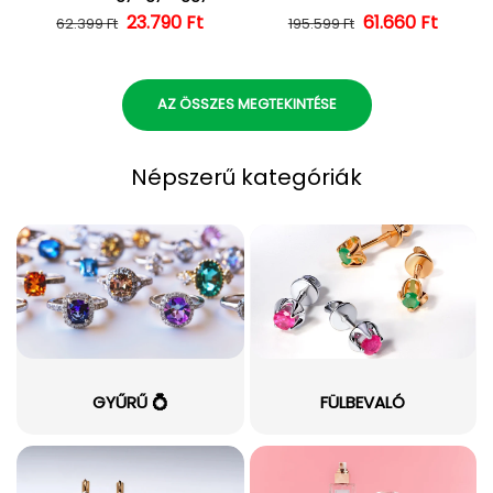
23.790 Ft
Normál ár
Kedvezményes ár
Normál ár
Kedvezményes
61.660 Ft
62.399 Ft
195.599 Ft
AZ ÖSSZES MEGTEKINTÉSE
Népszerű kategóriák
GYŰRŰ 💍
FÜLBEVALÓ