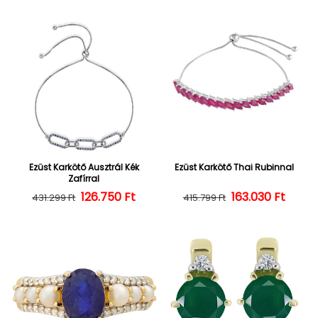
Ezüst Karkötő Ausztrál Kék
Ezüst Karkötő Thai Rubinnal
Zafírral
126.750 Ft
Normál ár
Kedvezményes ár
163.030 Ft
Normál ár
Kedvezményes
431.299 Ft
415.799 Ft