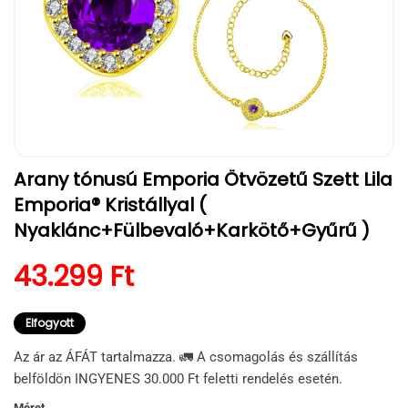
1.
Arany tónusú Emporia Ötvözetű Szett Lila
médiafájl
megnyitása
Emporia® Kristállyal (
a
modális
Nyaklánc+Fülbevaló+Karkötő+Gyűrű )
párbeszédpanelen
Normál ár
43.299 Ft
Elfogyott
Az ár az ÁFÁT tartalmazza. 🚛 A csomagolás és szállítás
belföldön INGYENES 30.000 Ft feletti rendelés esetén.
Méret