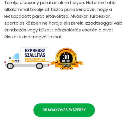
Tárolja alacsony páratartalmú helyen. Hetente több
alkalommal törölje át tiszta puha kendővel, hogy a
lecsapódott párát eltávolítsa. Alváskor, fürdéskor,
sportolás közben ne hordja ékszereit. Izzadtsággal való
érintkezés vagy túlzott dörzsölődés esetén a divat
ékszer színe megváltozhat.
DRÁGAKÖVES ÉKSZEREK