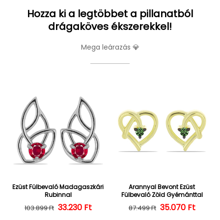
Hozza ki a legtöbbet a pillanatból
drágaköves ékszerekkel!
Mega leárazás 💎
Ezüst Fülbevaló Madagaszkári
Arannyal Bevont Ezüst
Rubinnal
Fülbevaló Zöld Gyémánttal
Normál ár
Kedvezményes ár
33.230 Ft
35.070 Ft
Normál ár
Kedvezményes
103.899 Ft
87.499 Ft