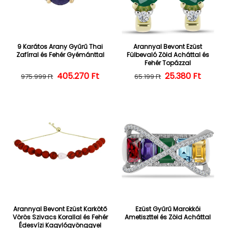
9 Karátos Arany Gyűrű Thai
Arannyal Bevont Ezüst
Zafírral és Fehér Gyémánttal
Fülbevaló Zöld Acháttal és
Fehér Topázzal
405.270 Ft
Normál ár
Kedvezményes ár
25.380 Ft
Normál ár
Kedvezményes
975.999 Ft
65.199 Ft
Arannyal Bevont Ezüst Karkötő
Ezüst Gyűrű Marokkói
Vörös Szivacs Korallal és Fehér
Ametiszttel és Zöld Acháttal
Édesvízi Kagylógyönggyel