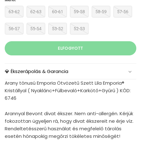
63-62
62-63
60-61
59-58
58-59
57-56
56-57
55-54
53-52
52-53
ELFOGYOTT
💎 Ékszerápolás & Garancia
Arany tónusú Emporia Ötvözetű Szett Lila Emporia®
Kristállyal ( Nyaklánc+Fülbevaló+Karkötő+Gyűrű ) KÓD:
6746
Arannyal Bevont divat ékszer. Nem anti-allergén. Kérjük
fokozottan ügyeljen rá, hogy divat ékszereit ne érje víz.
Rendeltetésszerű használat és megfelelő tárolás
esetén hónapokig megőrzi tökéletes minőségét!