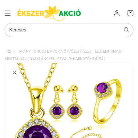
Az Ön
Bejelentkezés
kosara
Keresés
›
ARANY TÓNUSÚ EMPORIA ÖTVÖZETŰ SZETT LILA EMPORIA®
KRISTÁLLYAL ( NYAKLÁNC+FÜLBEVALÓ+KARKÖTŐ+GYŰRŰ )
KIHAGYÁS, ÉS
UGRÁS A
TERMÉKADATOKRA