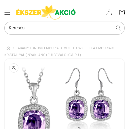
Az Ön
Bejelentkezés
kosara
Keresés
›
ARANY TÓNUSÚ EMPORIA ÖTVÖZETŰ SZETT LILA EMPORIA®
KRISTÁLLYAL ( NYAKLÁNC+FÜLBEVALÓ+GYŰRŰ )
KIHAGYÁS, ÉS
UGRÁS A
TERMÉKADATOKRA