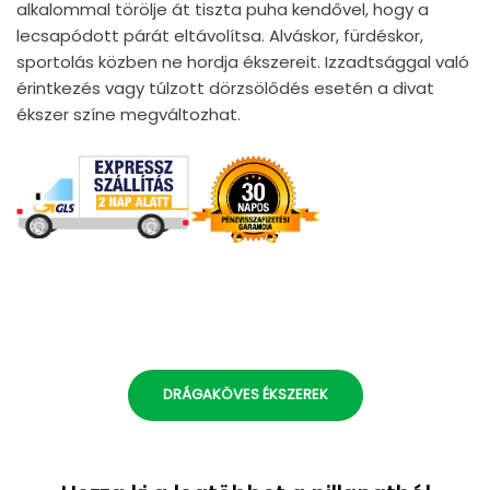
alkalommal törölje át tiszta puha kendővel, hogy a
lecsapódott párát eltávolítsa. Alváskor, fürdéskor,
sportolás közben ne hordja ékszereit. Izzadtsággal való
érintkezés vagy túlzott dörzsölődés esetén a divat
ékszer színe megváltozhat.
DRÁGAKÖVES ÉKSZEREK