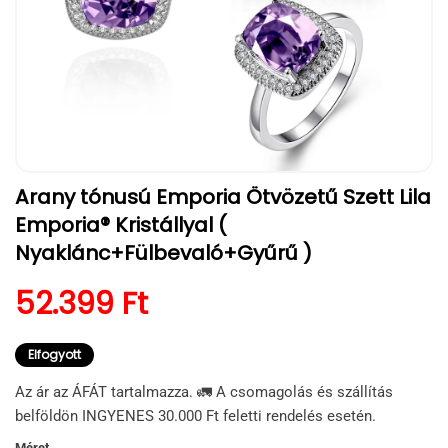
1.
Arany tónusú Emporia Ötvözetű Szett Lila
médiafájl
megnyitása
Emporia® Kristállyal (
a
modális
Nyaklánc+Fülbevaló+Gyűrű )
párbeszédpanelen
Normál ár
52.399 Ft
Elfogyott
Az ár az ÁFÁT tartalmazza. 🚛 A csomagolás és szállítás
belföldön INGYENES 30.000 Ft feletti rendelés esetén.
Méret