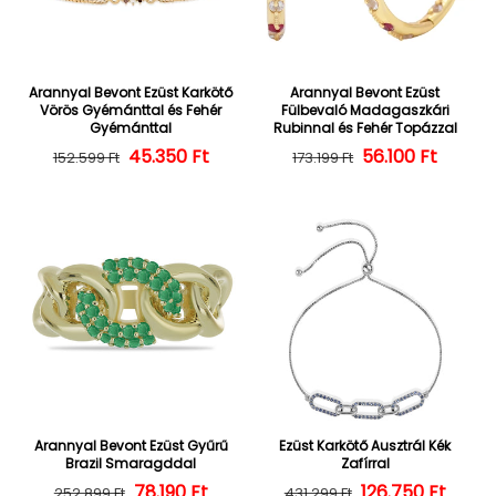
Arannyal Bevont Ezüst Karkötő
Arannyal Bevont Ezüst
Vörös Gyémánttal és Fehér
Fülbevaló Madagaszkári
Gyémánttal
Rubinnal és Fehér Topázzal
45.350 Ft
Normál ár
Kedvezményes ár
56.100 Ft
Normál ár
Kedvezményes
152.599 Ft
173.199 Ft
Arannyal Bevont Ezüst Gyűrű
Ezüst Karkötő Ausztrál Kék
Brazil Smaragddal
Zafírral
Normál ár
Kedvezményes ár
78.190 Ft
126.750 Ft
Normál ár
Kedvezményes
252.899 Ft
431.299 Ft