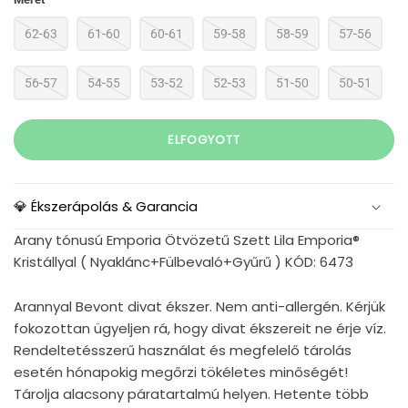
62-63
61-60
60-61
59-58
58-59
57-56
56-57
54-55
53-52
52-53
51-50
50-51
ELFOGYOTT
💎 Ékszerápolás & Garancia
Arany tónusú Emporia Ötvözetű Szett Lila Emporia®
Kristállyal ( Nyaklánc+Fülbevaló+Gyűrű ) KÓD: 6473
Arannyal Bevont divat ékszer. Nem anti-allergén. Kérjük
fokozottan ügyeljen rá, hogy divat ékszereit ne érje víz.
Rendeltetésszerű használat és megfelelő tárolás
esetén hónapokig megőrzi tökéletes minőségét!
Tárolja alacsony páratartalmú helyen. Hetente több