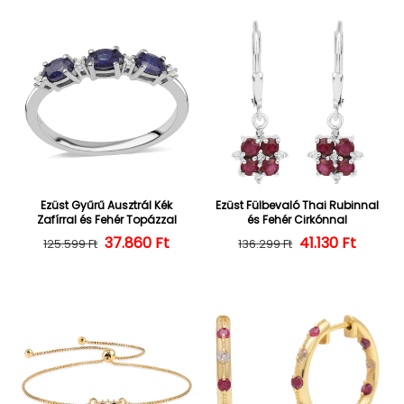
Ezüst Gyűrű Ausztrál Kék
Ezüst Fülbevaló Thai Rubinnal
Zafírral és Fehér Topázzal
és Fehér Cirkónnal
37.860 Ft
Normál ár
Kedvezményes ár
Normál ár
Kedvezményes
41.130 Ft
125.599 Ft
136.299 Ft