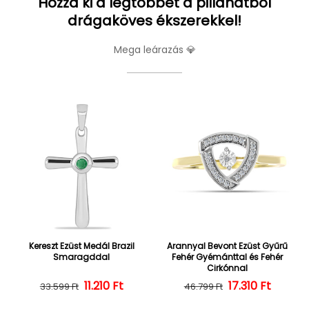
Hozza ki a legtöbbet a pillanatból
drágaköves ékszerekkel!
Mega leárazás 💎
Kereszt Ezüst Medál Brazil
Arannyal Bevont Ezüst Gyűrű
Smaragddal
Fehér Gyémánttal és Fehér
Cirkónnal
Normál ár
Kedvezményes ár
11.210 Ft
Normál ár
Kedvezményes
17.310 Ft
33.599 Ft
46.799 Ft