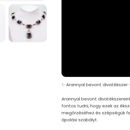
5.
médiafájl
megnyitása
a
modális
párbeszédpanelen
✨ Arannyal bevont divatékszer 
Arannyal bevont divatékszerein
fontos tudni, hogy ezek az éks
megőrzéséhez és szépségük fe
ápolási szabályt.