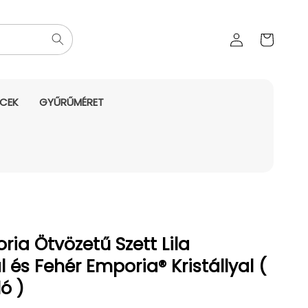
Az Ön
Bejelentkezés
kosara
NCEK
GYŰRŰMÉRET
ia Ötvözetű Szett Lila
l és Fehér Emporia® Kristállyal (
ó )