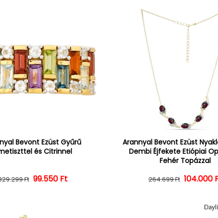
nyal Bevont Ezüst Gyűrű
Arannyal Bevont Ezüst Nyak
etiszttel és Citrinnel
Dembi Éjfekete Etiópiai Op
Fehér Topázzal
Normál ár
Kedvezményes ár
99.550 Ft
104.000 
Normál 
Kedvezm
329.299 Ft
264.699 Ft