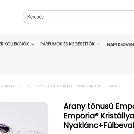
Keresés
ER KOLLEKCIÓK
PARFÜMÖK ÉS KIEGÉSZÍTŐK
NAPI KEDVE
STÁLLYAL ÉS FEHÉR EMPORIA® KRISTÁLLYAL ( NYAKLÁNC+FÜLBEVALÓ )
Arany tónusú Empor
Emporia® Kristállya
Nyaklánc+Fülbeval