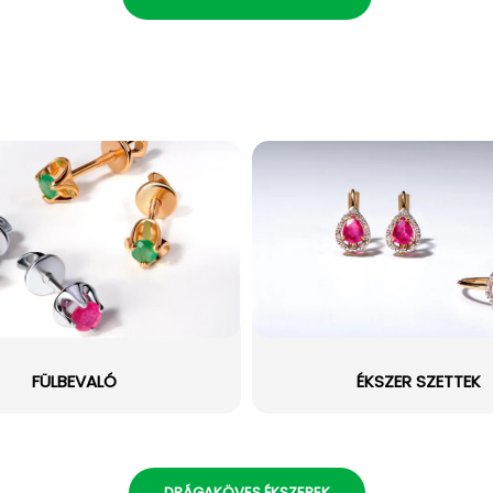
FÜLBEVALÓ
ÉKSZER SZETTEK
DRÁGAKÖVES ÉKSZEREK