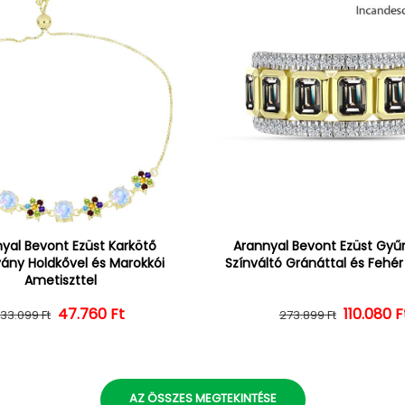
yal Bevont Ezüst Karkötő
Arannyal Bevont Ezüst Gyűrű
vány Holdkővel és Marokkói
Színváltó Gránáttal és Fehé
Ametiszttel
47.760 Ft
Normál ár
Kedvezményes ár
110.080 F
Normál 
Kedvezm
133.099 Ft
273.899 Ft
AZ ÖSSZES MEGTEKINTÉSE