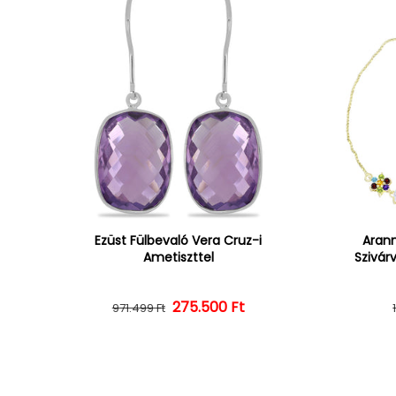
Ezüst Fülbevaló Vera Cruz-i
Arann
Ametiszttel
Szivár
275.500 Ft
Normál ár
Kedvezményes ár
971.499 Ft