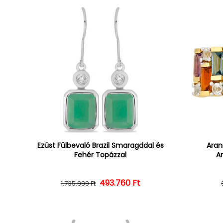
Ezüst Fülbevaló Brazil Smaragddal és
Aran
Fehér Topázzal
Am
493.760 Ft
Normál ár
Kedvezményes ár
1.735.999 Ft