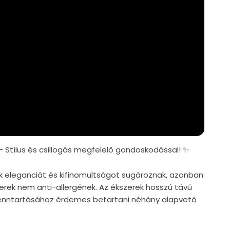
– Stílus és csillogás megfelelő gondoskodással! ✨
k eleganciát és kifinomultságot sugároznak, azonban
zerek nem anti-allergének. Az ékszerek hosszú távú
nntartásához érdemes betartani néhány alapvető