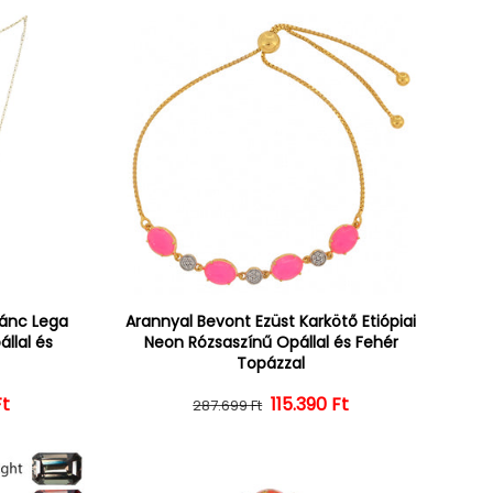
lánc Lega
Arannyal Bevont Ezüst Karkötő Etiópiai
állal és
Neon Rózsaszínű Opállal és Fehér
Topázzal
Ft
ár
ényes ár
Normál ár
Kedvezményes ár
115.390 Ft
287.699 Ft