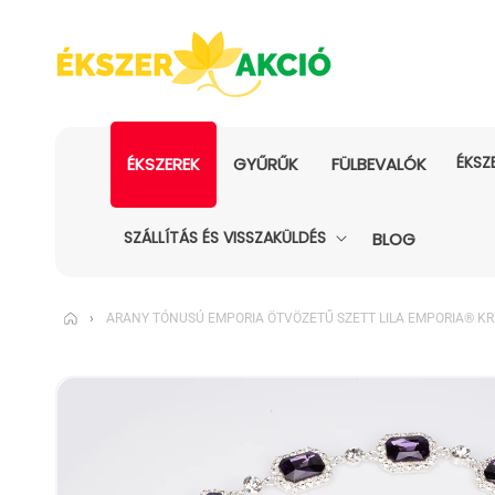
ÉKSZ
ÉKSZEREK
GYŰRŰK
FÜLBEVALÓK
SZÁLLÍTÁS ÉS VISSZAKÜLDÉS
BLOG
›
ARANY TÓNUSÚ EMPORIA ÖTVÖZETŰ SZETT LILA EMPORIA® KRI
KIHAGYÁS, ÉS
UGRÁS A
TERMÉKADATOKRA