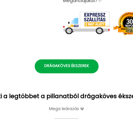
eleganciájukat! ✨
DRÁGAKÖVES ÉKSZEREK
i a legtöbbet a pillanatból drágaköves éksz
Mega leárazás 💎