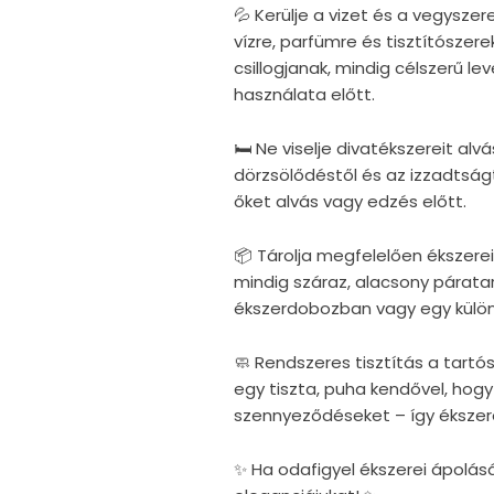
💦 Kerülje a vizet és a vegysze
vízre, parfümre és tisztítószere
csillogjanak, mindig célszerű 
használata előtt.
🛏 Ne viselje divatékszereit al
dörzsölődéstől és az izzadtság
őket alvás vagy edzés előtt.
📦 Tárolja megfelelően ékszer
mindig száraz, alacsony párata
ékszerdobozban vagy egy külö
🧼 Rendszeres tisztítás a tartó
egy tiszta, puha kendővel, hogy
szennyeződéseket – így ékszer
✨ Ha odafigyel ékszerei ápolás