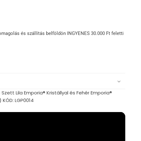
omagolás és szállítás belföldön INGYENES 30.000 Ft feletti
zett Lila Emporia® Kristállyal és Fehér Emporia®
 ) KÓD: LGP0014