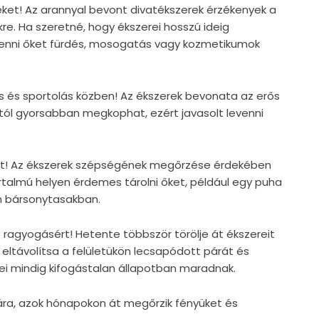
reket! Az arannyal bevont divatékszerek érzékenyek a
kre. Ha szeretné, hogy ékszerei hosszú ideig
levenni őket fürdés, mosogatás vagy kozmetikumok
vás és sportolás közben! Az ékszerek bevonata az erős
tól gyorsabban megkophat, ezért javasolt levenni
eit! Az ékszerek szépségének megőrzése érdekében
rtalmú helyen érdemes tárolni őket, például egy puha
n bársonytasakban.
s ragyogásért! Hetente többször törölje át ékszereit
 eltávolítsa a felületükön lecsapódott párát és
ei mindig kifogástalan állapotban maradnak.
ára, azok hónapokon át megőrzik fényüket és