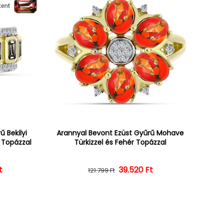
 Bekilyi
Arannyal Bevont Ezüst Gyűrű Mohave
r Topázzal
Türkizzel és Fehér Topázzal
t
ár
ényes ár
39.520 Ft
Normál ár
Kedvezményes ár
121.799 Ft