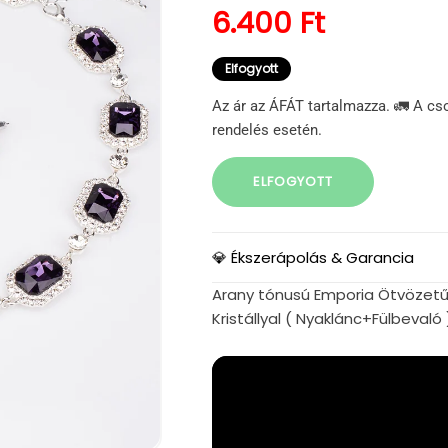
Normál ár
6.400 Ft
Elfogyott
Az ár az ÁFÁT tartalmazza. 🚛 A cs
rendelés esetén.
ELFOGYOTT
💎 Ékszerápolás & Garancia
Arany tónusú Emporia Ötvözetű S
Kristállyal ( Nyaklánc+Fülbevaló