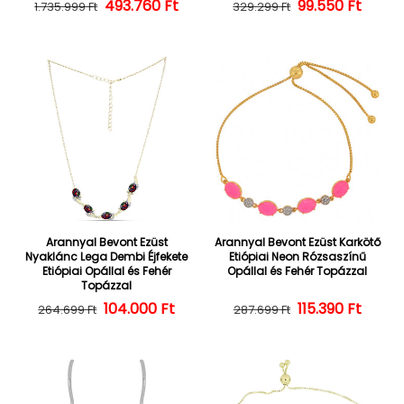
493.760 Ft
Normál ár
Kedvezményes ár
Normál ár
Kedvezményes
99.550 Ft
1.735.999 Ft
329.299 Ft
Arannyal Bevont Ezüst
Arannyal Bevont Ezüst Karkötő
Nyaklánc Lega Dembi Éjfekete
Etiópiai Neon Rózsaszínű
Etiópiai Opállal és Fehér
Opállal és Fehér Topázzal
Topázzal
104.000 Ft
Normál ár
Kedvezményes ár
Normál ár
Kedvezményes
115.390 Ft
264.699 Ft
287.699 Ft