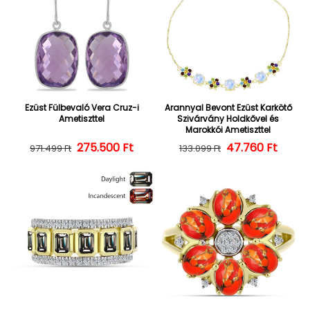
Ezüst Fülbevaló Vera Cruz-i
Arannyal Bevont Ezüst Karkötő
Ametiszttel
Szivárvány Holdkővel és
Marokkói Ametiszttel
275.500 Ft
Normál ár
Kedvezményes ár
47.760 Ft
Normál ár
Kedvezményes
971.499 Ft
133.099 Ft