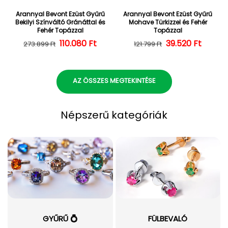
Arannyal Bevont Ezüst Gyűrű
Arannyal Bevont Ezüst Gyűrű
Bekilyi Színváltó Gránáttal és
Mohave Türkizzel és Fehér
Fehér Topázzal
Topázzal
110.080 Ft
Normál ár
Kedvezményes ár
39.520 Ft
Normál ár
Kedvezményes
273.899 Ft
121.799 Ft
AZ ÖSSZES MEGTEKINTÉSE
Népszerű kategóriák
GYŰRŰ 💍
FÜLBEVALÓ