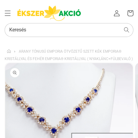
Az Ön
Bejelentkezés
kosara
Keresés
›
ARANY TÓNUSÚ EMPORIA ÖTVÖZETŰ SZETT KÉK EMPORIA®
KRISTÁLLYAL ÉS FEHÉR EMPORIA® KRISTÁLLYAL ( NYAKLÁNC+FÜLBEVALÓ )
KIHAGYÁS, ÉS
UGRÁS A
TERMÉKADATOKRA