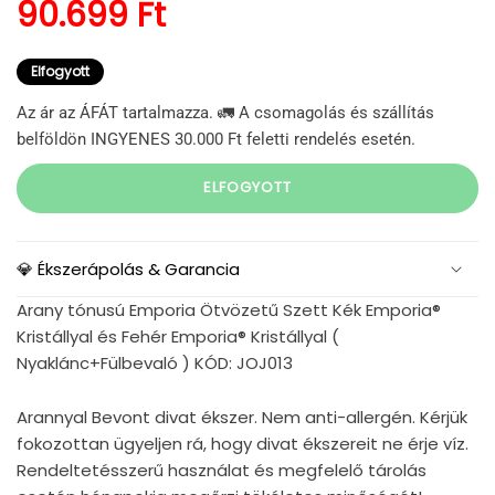
Normál ár
90.699 Ft
Elfogyott
Az ár az ÁFÁT tartalmazza. 🚛 A csomagolás és szállítás
belföldön INGYENES 30.000 Ft feletti rendelés esetén.
ELFOGYOTT
💎 Ékszerápolás & Garancia
Arany tónusú Emporia Ötvözetű Szett Kék Emporia®
Kristállyal és Fehér Emporia® Kristállyal (
Nyaklánc+Fülbevaló ) KÓD: JOJ013
Arannyal Bevont divat ékszer. Nem anti-allergén. Kérjük
fokozottan ügyeljen rá, hogy divat ékszereit ne érje víz.
Rendeltetésszerű használat és megfelelő tárolás