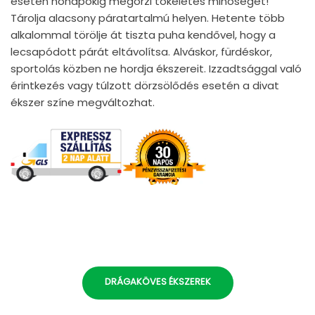
esetén hónapokig megőrzi tökéletes minőségét!
Tárolja alacsony páratartalmú helyen. Hetente több
alkalommal törölje át tiszta puha kendővel, hogy a
lecsapódott párát eltávolítsa. Alváskor, fürdéskor,
sportolás közben ne hordja ékszereit. Izzadtsággal való
érintkezés vagy túlzott dörzsölődés esetén a divat
ékszer színe megváltozhat.
DRÁGAKÖVES ÉKSZEREK