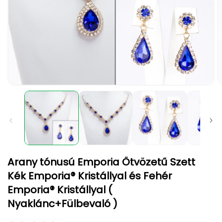
1.
2.
médiafájl
m
megnyitása
m
a
a
modális
m
párbeszédpanelen
p
Arany tónusú Emporia Ötvözetű Szett
Kék Emporia® Kristállyal és Fehér
Emporia® Kristállyal (
Nyaklánc+Fülbevaló )