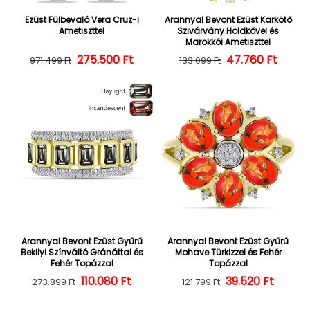
Ezüst Fülbevaló Vera Cruz-i
Arannyal Bevont Ezüst Karkötő
Ametiszttel
Szivárvány Holdkővel és
Marokkói Ametiszttel
275.500 Ft
Normál ár
Kedvezményes ár
47.760 Ft
Normál ár
Kedvezményes
971.499 Ft
133.099 Ft
Arannyal Bevont Ezüst Gyűrű
Arannyal Bevont Ezüst Gyűrű
Bekilyi Színváltó Gránáttal és
Mohave Türkizzel és Fehér
Fehér Topázzal
Topázzal
110.080 Ft
Normál ár
Kedvezményes ár
39.520 Ft
Normál ár
Kedvezményes
273.899 Ft
121.799 Ft