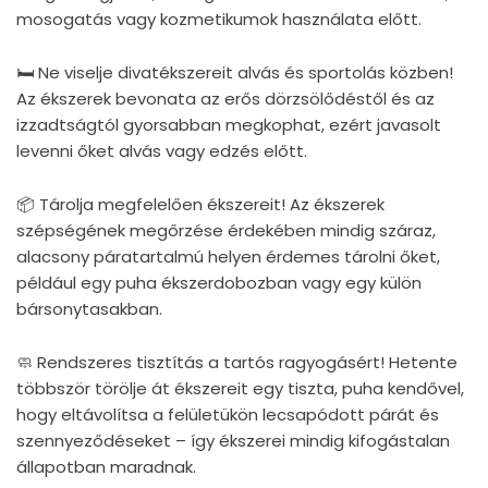
mosogatás vagy kozmetikumok használata előtt.
🛏 Ne viselje divatékszereit alvás és sportolás közben!
Az ékszerek bevonata az erős dörzsölődéstől és az
izzadtságtól gyorsabban megkophat, ezért javasolt
levenni őket alvás vagy edzés előtt.
📦 Tárolja megfelelően ékszereit! Az ékszerek
szépségének megőrzése érdekében mindig száraz,
alacsony páratartalmú helyen érdemes tárolni őket,
például egy puha ékszerdobozban vagy egy külön
bársonytasakban.
🧼 Rendszeres tisztítás a tartós ragyogásért! Hetente
többször törölje át ékszereit egy tiszta, puha kendővel,
hogy eltávolítsa a felületükön lecsapódott párát és
szennyeződéseket – így ékszerei mindig kifogástalan
állapotban maradnak.