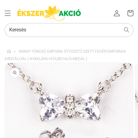
Az Ön
Bejelentkezés
kosara
Keresés
›
ARANY TÓNUSÚ EMPORIA ÖTVÖZETŰ SZETT FEHÉR EMPORIA®
KRISTÁLLYAL ( NYAKLÁNC+FÜLBEVALÓ+MEDÁL )
KIHAGYÁS, ÉS
UGRÁS A
TERMÉKADATOKRA