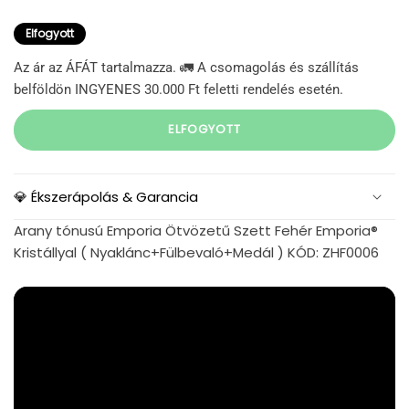
Elfogyott
Az ár az ÁFÁT tartalmazza. 🚛 A csomagolás és szállítás
belföldön INGYENES 30.000 Ft feletti rendelés esetén.
ELFOGYOTT
💎 Ékszerápolás & Garancia
Arany tónusú Emporia Ötvözetű Szett Fehér Emporia®
Kristállyal ( Nyaklánc+Fülbevaló+Medál ) KÓD: ZHF0006