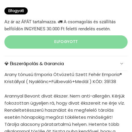
Elfogyott
Az ár az ÁFÁT tartalmazza. 🚛 A csomagolás és szállítás
belföldön INGYENES 30.000 Ft feletti rendelés esetén.
ELFOGYOTT
💎 Ékszerápolás & Garancia
Arany tónusú Emporia Ötvözetű Szett Fehér Emporia®
Kristállyal ( Nyaklánc+Fülbevaló+Medál ) KÓD: 39138
Arannyal Bevont divat ékszer. Nem anti-allergén. Kérjük
fokozottan ügyeljen rá, hogy divat ékszereit ne érje víz.
Rendeltetésszerű használat és megfelelő tárolás
esetén hónapokig megőrzi tökéletes minőségét!
Tárolja alacsony páratartalmú helyen. Hetente több
alkalommal törölje át tiszta puha kendővel, hogy a