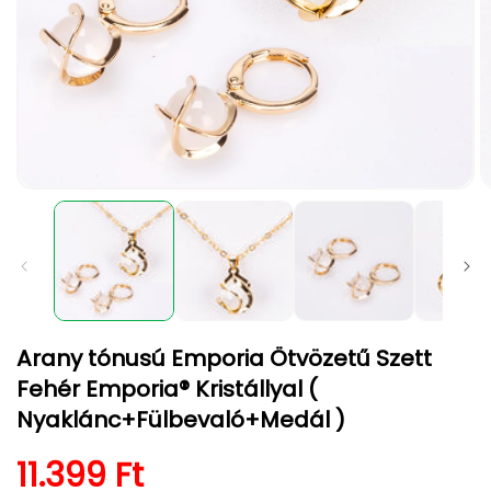
1.
2.
médiafájl
m
megnyitása
m
a
a
modális
m
párbeszédpanelen
p
Arany tónusú Emporia Ötvözetű Szett
Fehér Emporia® Kristállyal (
Nyaklánc+Fülbevaló+Medál )
Normál ár
11.399 Ft