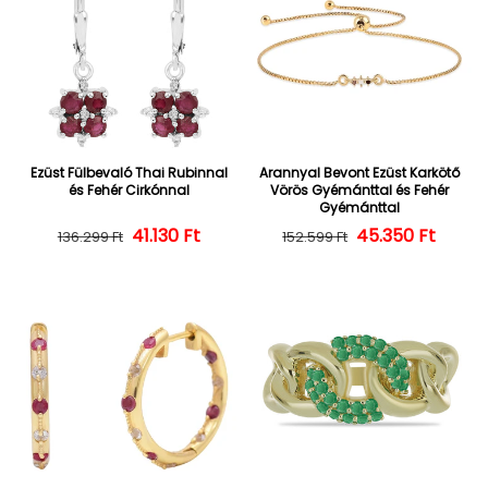
Ezüst Fülbevaló Thai Rubinnal
Arannyal Bevont Ezüst Karkötő
és Fehér Cirkónnal
Vörös Gyémánttal és Fehér
Gyémánttal
Normál ár
Kedvezményes ár
41.130 Ft
45.350 Ft
Normál ár
Kedvezményes
136.299 Ft
152.599 Ft