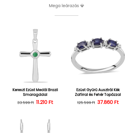
Mega leárazás 💎
Kereszt Ezüst Medál Brazil
Ezüst Gyűrű Ausztrál Kék
Smaragddal
Zafírral és Fehér Topázzal
Normál ár
Kedvezményes ár
11.210 Ft
37.860 Ft
Normál ár
Kedvezményes
33.599 Ft
125.599 Ft