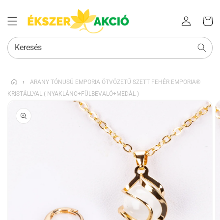
Az Ön
Bejelentkezés
kosara
Keresés
›
ARANY TÓNUSÚ EMPORIA ÖTVÖZETŰ SZETT FEHÉR EMPORIA®
KRISTÁLLYAL ( NYAKLÁNC+FÜLBEVALÓ+MEDÁL )
KIHAGYÁS, ÉS
UGRÁS A
TERMÉKADATOKRA