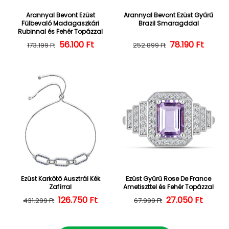
Arannyal Bevont Ezüst
Arannyal Bevont Ezüst Gyűrű
Fülbevaló Madagaszkári
Brazil Smaragddal
Rubinnal és Fehér Topázzal
56.100 Ft
Normál ár
Kedvezményes ár
Normál ár
Kedvezményes
78.190 Ft
173.199 Ft
252.899 Ft
Ezüst Karkötő Ausztrál Kék
Ezüst Gyűrű Rose De France
Zafírral
Ametiszttel és Fehér Topázzal
126.750 Ft
Normál ár
Kedvezményes ár
27.050 Ft
Normál ár
Kedvezményes
431.299 Ft
67.999 Ft