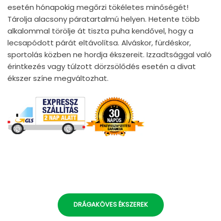
esetén hónapokig megőrzi tökéletes minőségét!
Tárolja alacsony páratartalmú helyen. Hetente több
alkalommal törölje át tiszta puha kendővel, hogy a
lecsapódott párát eltávolítsa. Alváskor, fürdéskor,
sportolás közben ne hordja ékszereit. Izzadtsággal való
érintkezés vagy túlzott dörzsölődés esetén a divat
ékszer színe megváltozhat.
DRÁGAKÖVES ÉKSZEREK