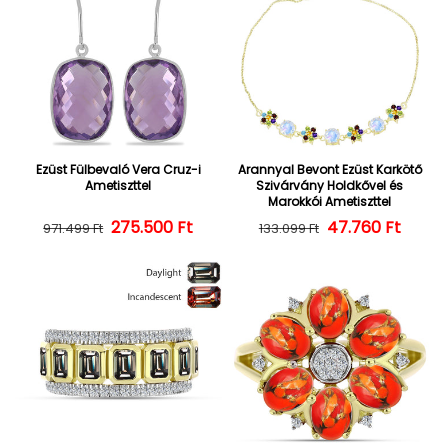
Ezüst Fülbevaló Vera Cruz-i
Arannyal Bevont Ezüst Karkötő
Ametiszttel
Szivárvány Holdkővel és
Marokkói Ametiszttel
275.500 Ft
Normál ár
Kedvezményes ár
47.760 Ft
Normál ár
Kedvezményes
971.499 Ft
133.099 Ft