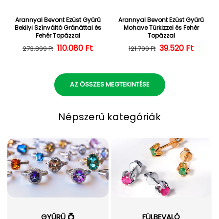
Arannyal Bevont Ezüst Gyűrű
Arannyal Bevont Ezüst Gyűrű
Bekilyi Színváltó Gránáttal és
Mohave Türkizzel és Fehér
Fehér Topázzal
Topázzal
110.080 Ft
Normál ár
Kedvezményes ár
39.520 Ft
Normál ár
Kedvezményes
273.899 Ft
121.799 Ft
AZ ÖSSZES MEGTEKINTÉSE
Népszerű kategóriák
GYŰRŰ 💍
FÜLBEVALÓ