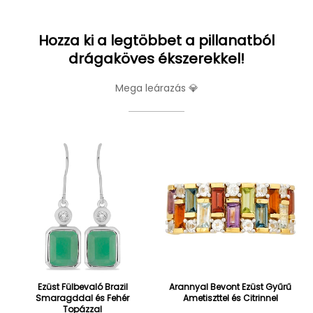
Hozza ki a legtöbbet a pillanatból
drágaköves ékszerekkel!
Mega leárazás 💎
Ezüst Fülbevaló Brazil
Arannyal Bevont Ezüst Gyűrű
Smaragddal és Fehér
Ametiszttel és Citrinnel
Topázzal