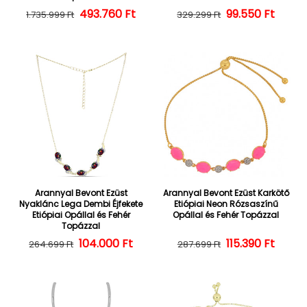
493.760 Ft
Normál ár
Kedvezményes ár
Normál ár
Kedvezményes
99.550 Ft
1.735.999 Ft
329.299 Ft
Arannyal Bevont Ezüst
Arannyal Bevont Ezüst Karkötő
Nyaklánc Lega Dembi Éjfekete
Etiópiai Neon Rózsaszínű
Etiópiai Opállal és Fehér
Opállal és Fehér Topázzal
Topázzal
104.000 Ft
Normál ár
Kedvezményes ár
Normál ár
Kedvezményes
115.390 Ft
264.699 Ft
287.699 Ft