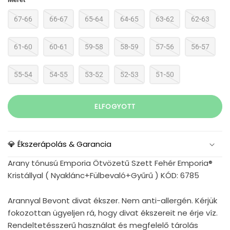
67-66
66-67
65-64
64-65
63-62
62-63
61-60
60-61
59-58
58-59
57-56
56-57
55-54
54-55
53-52
52-53
51-50
ELFOGYOTT
💎 Ékszerápolás & Garancia
Arany tónusú Emporia Ötvözetű Szett Fehér Emporia®
Kristállyal ( Nyaklánc+Fülbevaló+Gyűrű ) KÓD: 6785
Arannyal Bevont divat ékszer. Nem anti-allergén. Kérjük
fokozottan ügyeljen rá, hogy divat ékszereit ne érje víz.
Rendeltetésszerű használat és megfelelő tárolás