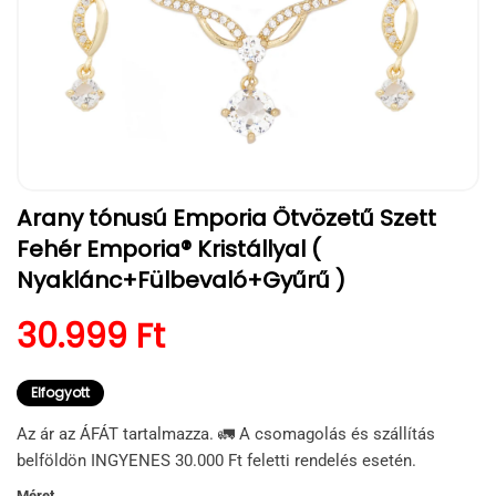
1.
Arany tónusú Emporia Ötvözetű Szett
médiafájl
megnyitása
Fehér Emporia® Kristállyal (
a
modális
Nyaklánc+Fülbevaló+Gyűrű )
párbeszédpanelen
Normál ár
30.999 Ft
Elfogyott
Az ár az ÁFÁT tartalmazza. 🚛 A csomagolás és szállítás
belföldön INGYENES 30.000 Ft feletti rendelés esetén.
Méret