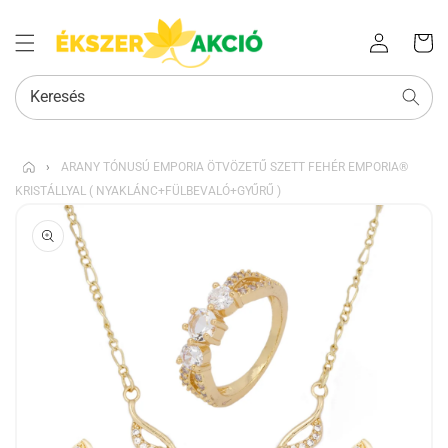
Az Ön
Bejelentkezés
kosara
Keresés
›
ARANY TÓNUSÚ EMPORIA ÖTVÖZETŰ SZETT FEHÉR EMPORIA®
KRISTÁLLYAL ( NYAKLÁNC+FÜLBEVALÓ+GYŰRŰ )
KIHAGYÁS, ÉS
UGRÁS A
TERMÉKADATOKRA