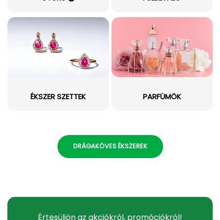
ÉKSZER SZETTEK
PARFÜMÖK
DRÁGAKÖVES ÉKSZEREK
Értesüljön az akciókról, promóciókról!