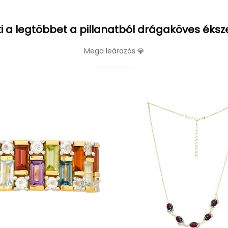
i a legtöbbet a pillanatból drágaköves éksz
Mega leárazás 💎