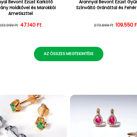
yal Bevont Ezüst Karkötő
Arannyal Bevont Ezüst Gyűrű
vány Holdkővel és Marokkói
Színváltó Gránáttal és Fehé
Ametiszttel
47.140 Ft
Normál ár
Kedvezményes ár
109.550 F
Normál 
Kedvezm
133.099 Ft
273.899 Ft
AZ ÖSSZES MEGTEKINTÉSE