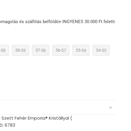
omagolás és szállítás belföldön INGYENES 30.000 Ft feletti
-58
58-59
57-56
56-57
55-54
54-55
zett Fehér Emporia® Kristállyal (
D: 6783