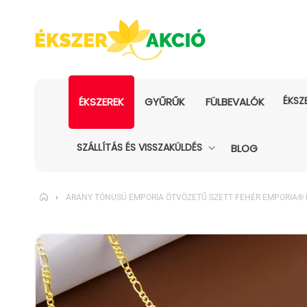
ÉKSZ
ÉKSZEREK
GYŰRŰK
FÜLBEVALÓK
SZÁLLÍTÁS ÉS VISSZAKÜLDÉS
BLOG
›
ARANY TÓNUSÚ EMPORIA ÖTVÖZETŰ SZETT FEHÉR EMPORIA® K
KIHAGYÁS, ÉS
UGRÁS A
TERMÉKADATOKRA