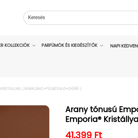
Keresés
ER KOLLEKCIÓK
PARFÜMÖK ÉS KIEGÉSZÍTŐK
NAPI KEDVE
RISTÁLLYAL ( NYAKLÁNC+FÜLBEVALÓ+GYŰRŰ )
Arany tónusú Empo
Emporia® Kristálly
Normál ár
41.399 Ft