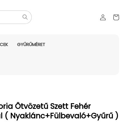
Az Ön
Bejelentkezés
kosara
NCEK
GYŰRŰMÉRET
ria Ötvözetű Szett Fehér
al ( Nyaklánc+Fülbevaló+Gyűrű )