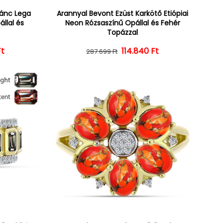
lánc Lega
Arannyal Bevont Ezüst Karkötő Etiópiai
állal és
Neon Rózsaszínű Opállal és Fehér
Topázzal
Ft
ár
ényes ár
114.840 Ft
Normál ár
Kedvezményes ár
287.699 Ft