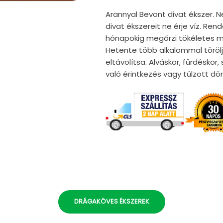
Arannyal Bevont divat ékszer. N
divat ékszereit ne érje víz. Re
hónapokig megőrzi tökéletes mi
Hetente több alkalommal törölj
eltávolítsa. Alváskor, fürdéskor
való érintkezés vagy túlzott d
DRÁGAKÖVES ÉKSZEREK