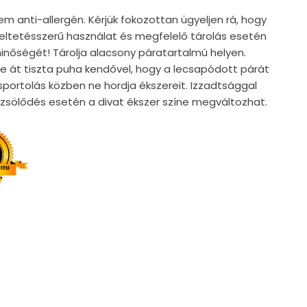
em anti-allergén. Kérjük fokozottan ügyeljen rá, hogy
ndeltetésszerű használat és megfelelő tárolás esetén
nőségét! Tárolja alacsony páratartalmú helyen.
e át tiszta puha kendővel, hogy a lecsapódott párát
, sportolás közben ne hordja ékszereit. Izzadtsággal
örzsölődés esetén a divat ékszer színe megváltozhat.