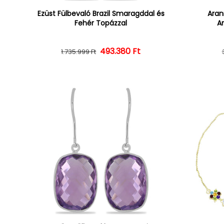
Ezüst Fülbevaló Brazil Smaragddal és
Aran
Fehér Topázzal
Am
493.380 Ft
Normál ár
Kedvezményes ár
1.735.999 Ft