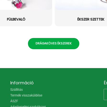
FÜLBEVALÓ
ÉKSZER SZETTEK
DRÁGAKÖVES ÉKSZEREK
Információ
É
Szállítás
Termék visszaküldése
ÁSZF
Adatkezelési szabályzat