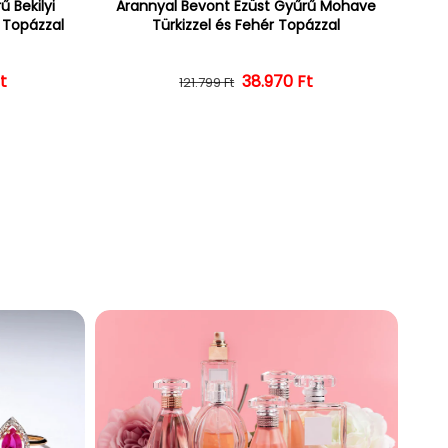
 Bekilyi
Arannyal Bevont Ezüst Gyűrű Mohave
r Topázzal
Türkizzel és Fehér Topázzal
t
ár
ényes ár
38.970 Ft
Normál ár
Kedvezményes ár
121.799 Ft