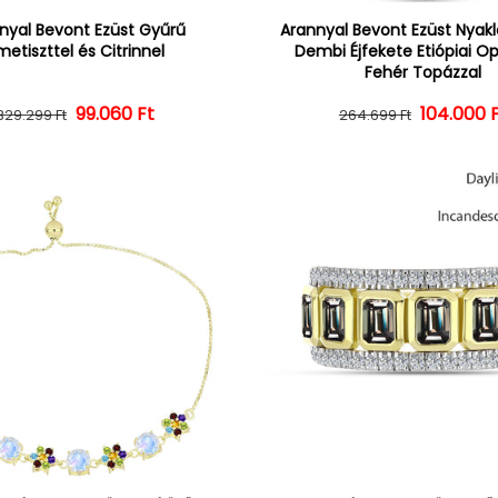
nyal Bevont Ezüst Gyűrű
Arannyal Bevont Ezüst Nyak
etiszttel és Citrinnel
Dembi Éjfekete Etiópiai Op
Fehér Topázzal
Normál ár
Kedvezményes ár
99.060 Ft
104.000 
Normál 
Kedvezm
329.299 Ft
264.699 Ft