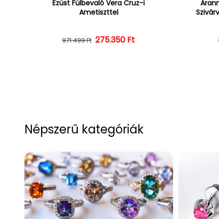
Ezüst Fülbevaló Vera Cruz-i
Arann
Ametiszttel
Szivár
275.350 Ft
Normál ár
Kedvezményes ár
971.499 Ft
Népszerű kategóriák