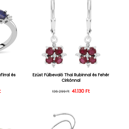
írral és
Ezüst Fülbevaló Thai Rubinnal és Fehér
Cirkónnal
t
ár
ényes ár
Normál ár
Kedvezményes ár
41.130 Ft
136.299 Ft