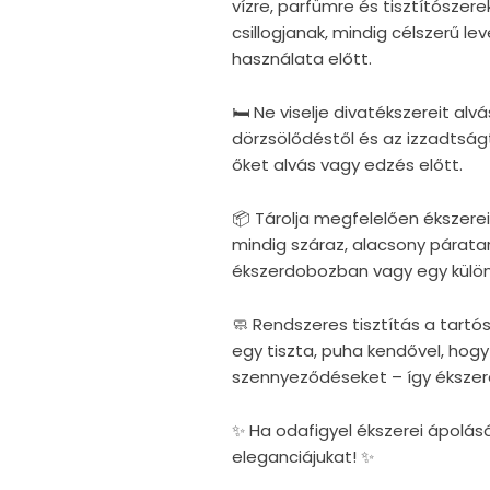
vízre, parfümre és tisztítószere
csillogjanak, mindig célszerű 
használata előtt.
🛏 Ne viselje divatékszereit al
dörzsölődéstől és az izzadtság
őket alvás vagy edzés előtt.
📦 Tárolja megfelelően ékszer
mindig száraz, alacsony párata
ékszerdobozban vagy egy külö
🧼 Rendszeres tisztítás a tartó
egy tiszta, puha kendővel, hogy
szennyeződéseket – így ékszer
✨ Ha odafigyel ékszerei ápolás
eleganciájukat! ✨