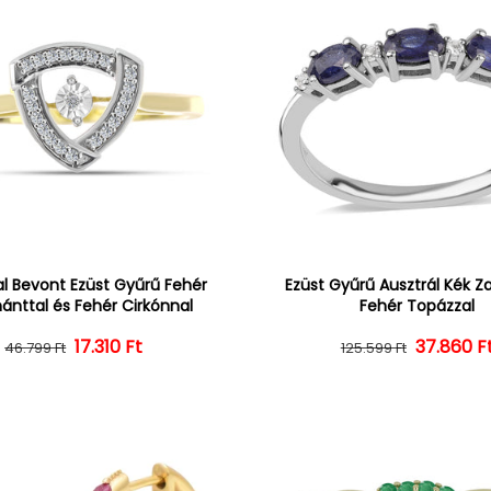
l Bevont Ezüst Gyűrű Fehér
Ezüst Gyűrű Ausztrál Kék Zaf
nttal és Fehér Cirkónnal
Fehér Topázzal
Normál ár
Kedvezményes ár
17.310 Ft
37.860 F
Normál 
Kedvezm
46.799 Ft
125.599 Ft