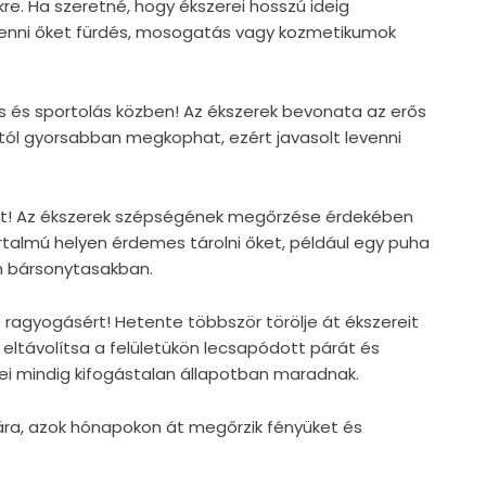
kre. Ha szeretné, hogy ékszerei hosszú ideig
levenni őket fürdés, mosogatás vagy kozmetikumok
vás és sportolás közben! Az ékszerek bevonata az erős
tól gyorsabban megkophat, ezért javasolt levenni
eit! Az ékszerek szépségének megőrzése érdekében
rtalmú helyen érdemes tárolni őket, például egy puha
n bársonytasakban.
s ragyogásért! Hetente többször törölje át ékszereit
 eltávolítsa a felületükön lecsapódott párát és
ei mindig kifogástalan állapotban maradnak.
ára, azok hónapokon át megőrzik fényüket és