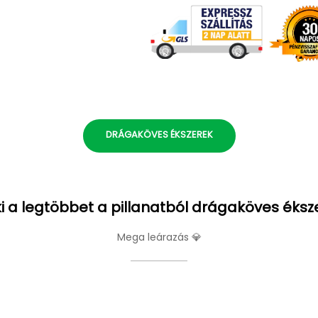
DRÁGAKÖVES ÉKSZEREK
i a legtöbbet a pillanatból drágaköves éksz
Mega leárazás 💎