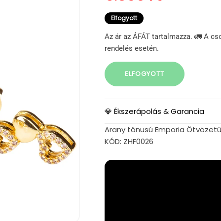
Elfogyott
Az ár az ÁFÁT tartalmazza. 🚛 A cs
rendelés esetén.
ELFOGYOTT
💎 Ékszerápolás & Garancia
Arany tónusú Emporia Ötvözetű S
KÓD: ZHF0026