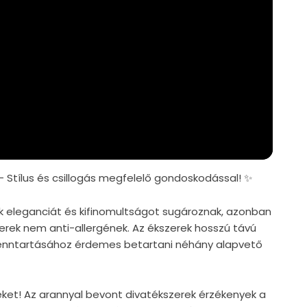
– Stílus és csillogás megfelelő gondoskodással! ✨
k eleganciát és kifinomultságot sugároznak, azonban
zerek nem anti-allergének. Az ékszerek hosszú távú
nntartásához érdemes betartani néhány alapvető
reket! Az arannyal bevont divatékszerek érzékenyek a