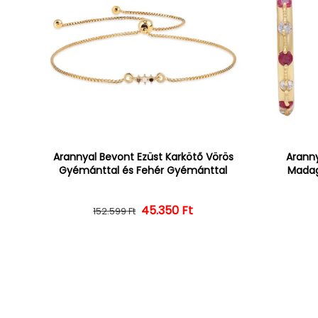
Arannyal Bevont Ezüst Karkötő Vörös
Aranny
Gyémánttal és Fehér Gyémánttal
Madag
45.350 Ft
Normál ár
Kedvezményes ár
152.599 Ft