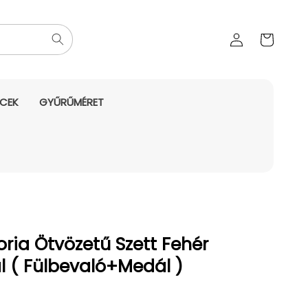
Az Ön
Bejelentkezés
kosara
NCEK
GYŰRŰMÉRET
ria Ötvözetű Szett Fehér
al ( Fülbevaló+Medál )