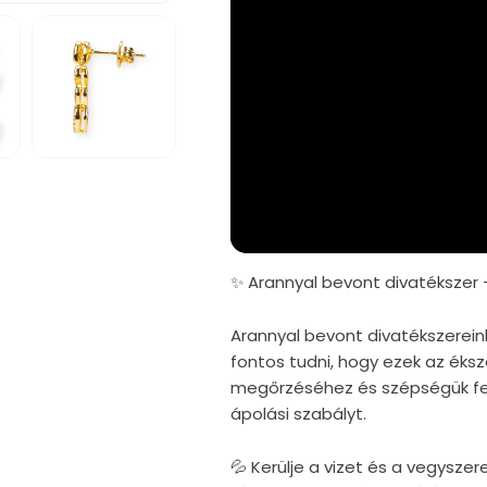
5.
médiafájl
megnyitása
a
modális
párbeszédpanelen
✨ Arannyal bevont divatékszer 
Arannyal bevont divatékszerein
fontos tudni, hogy ezek az éks
megőrzéséhez és szépségük fe
ápolási szabályt.
💦 Kerülje a vizet és a vegysze