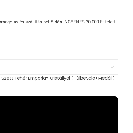
omagolás és szállítás belföldön INGYENES 30.000 Ft feletti
zett Fehér Emporia® Kristállyal ( Fülbevaló+Medál )