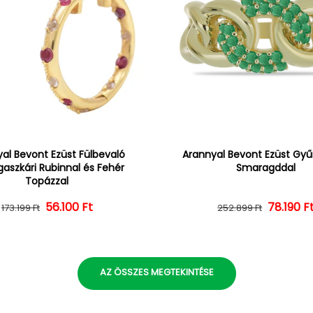
al Bevont Ezüst Fülbevaló
Arannyal Bevont Ezüst Gyűr
aszkári Rubinnal és Fehér
Smaragddal
Topázzal
56.100 Ft
Normál ár
Kedvezményes ár
Normál 
Kedvezm
78.190 F
173.199 Ft
252.899 Ft
AZ ÖSSZES MEGTEKINTÉSE