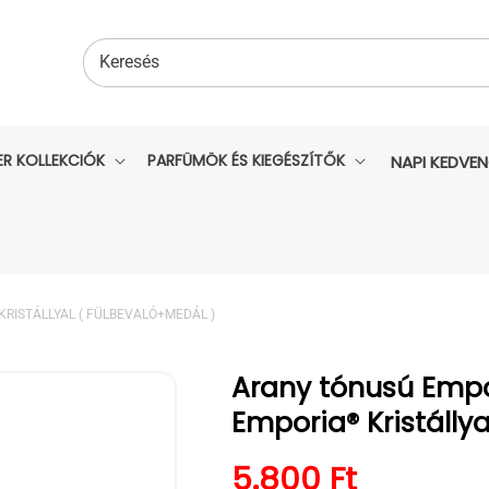
Keresés
ER KOLLEKCIÓK
PARFÜMÖK ÉS KIEGÉSZÍTŐK
NAPI KEDVE
RISTÁLLYAL ( FÜLBEVALÓ+MEDÁL )
Arany tónusú Empo
Emporia® Kristálly
Normál ár
5.800 Ft