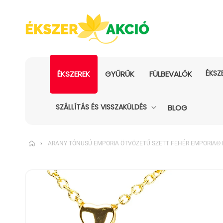
ÉKSZ
ÉKSZEREK
GYŰRŰK
FÜLBEVALÓK
SZÁLLÍTÁS ÉS VISSZAKÜLDÉS
BLOG
›
ARANY TÓNUSÚ EMPORIA ÖTVÖZETŰ SZETT FEHÉR EMPORIA® K
KIHAGYÁS, ÉS
UGRÁS A
TERMÉKADATOKRA