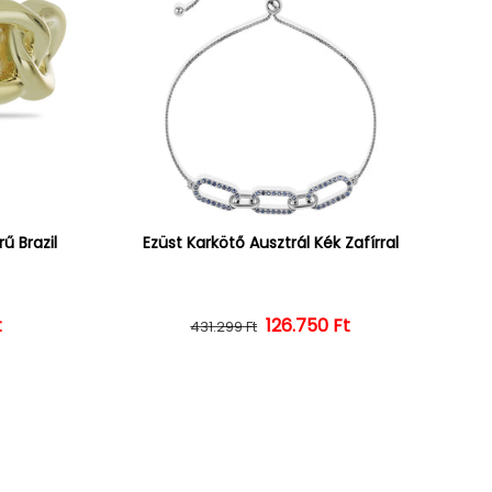
ű Brazil
Ezüst Karkötő Ausztrál Kék Zafírral
ár
ényes ár
t
126.750 Ft
Normál ár
Kedvezményes ár
431.299 Ft