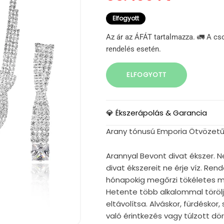
Elfogyott
Az ár az ÁFÁT tartalmazza. 🚛 A cs
rendelés esetén.
ELFOGYOTT
💎 Ékszerápolás & Garancia
Arany tónusú Emporia Ötvözetű 
Arannyal Bevont divat ékszer. N
divat ékszereit ne érje víz. Re
hónapokig megőrzi tökéletes mi
Hetente több alkalommal törölj
eltávolítsa. Alváskor, fürdéskor
való érintkezés vagy túlzott d