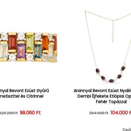
nyal Bevont Ezüst Gyűrű
Arannyal Bevont Ezüst Nyak
etiszttel és Citrinnel
Dembi Éjfekete Etiópiai Op
Fehér Topázzal
Normál ár
Kedvezményes ár
99.060 Ft
104.000 
Normál 
Kedvezm
329.299 Ft
264.699 Ft