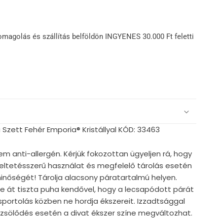
omagolás és szállítás belföldön INGYENES 30.000 Ft feletti
Szett Fehér Emporia® Kristállyal KÓD: 33463
em anti-allergén. Kérjük fokozottan ügyeljen rá, hogy
ndeltetésszerű használat és megfelelő tárolás esetén
nőségét! Tárolja alacsony páratartalmú helyen.
e át tiszta puha kendővel, hogy a lecsapódott párát
, sportolás közben ne hordja ékszereit. Izzadtsággal
örzsölődés esetén a divat ékszer színe megváltozhat.