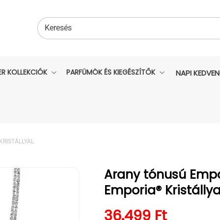
Keresés
ER KOLLEKCIÓK
PARFÜMÖK ÉS KIEGÉSZÍTŐK
NAPI KEDVE
KRISTÁLLYAL
Arany tónusú Empo
Emporia® Kristállya
Normál ár
36.499 Ft