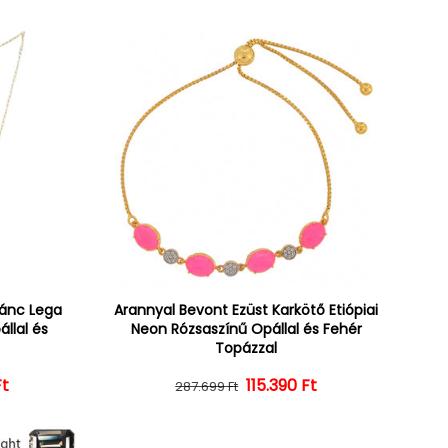
lánc Lega
Arannyal Bevont Ezüst Karkötő Etiópiai
állal és
Neon Rózsaszínű Opállal és Fehér
Topázzal
Ft
ár
ényes ár
Normál ár
Kedvezményes ár
115.390 Ft
287.699 Ft