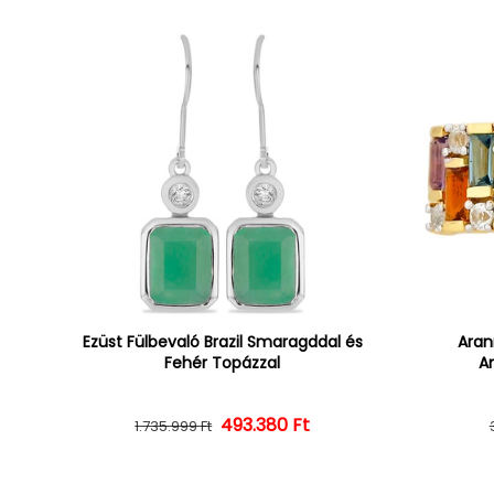
Ezüst Fülbevaló Brazil Smaragddal és
Aran
Fehér Topázzal
Am
493.380 Ft
Normál ár
Kedvezményes ár
1.735.999 Ft