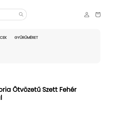
Az Ön
Bejelentkezés
kosara
NCEK
GYŰRŰMÉRET
ria Ötvözetű Szett Fehér
l