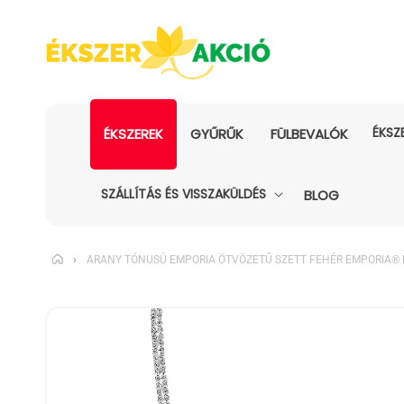
ÉKSZ
ÉKSZEREK
GYŰRŰK
FÜLBEVALÓK
SZÁLLÍTÁS ÉS VISSZAKÜLDÉS
BLOG
›
ARANY TÓNUSÚ EMPORIA ÖTVÖZETŰ SZETT FEHÉR EMPORIA® 
KIHAGYÁS, ÉS
UGRÁS A
TERMÉKADATOKRA