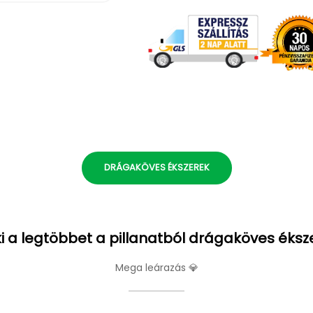
DRÁGAKÖVES ÉKSZEREK
i a legtöbbet a pillanatból drágaköves éksz
Mega leárazás 💎