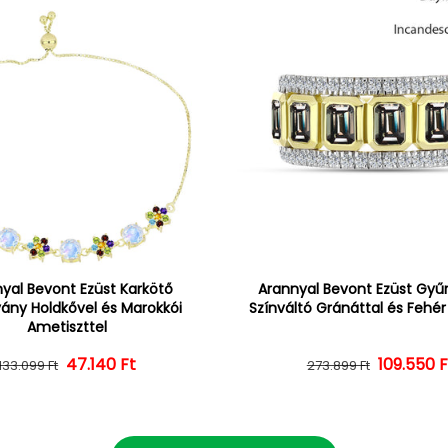
yal Bevont Ezüst Karkötő
Arannyal Bevont Ezüst Gyűrű
vány Holdkővel és Marokkói
Színváltó Gránáttal és Fehé
Ametiszttel
47.140 Ft
Normál ár
Kedvezményes ár
109.550 F
Normál 
Kedvezm
133.099 Ft
273.899 Ft