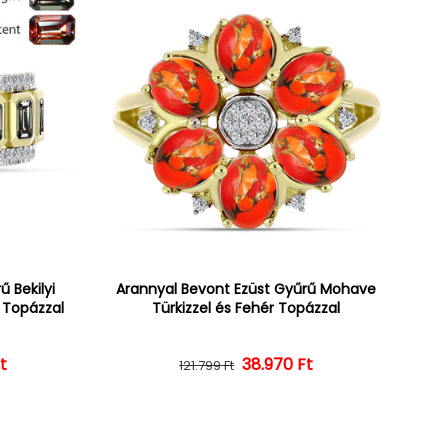
 Bekilyi
Arannyal Bevont Ezüst Gyűrű Mohave
r Topázzal
Türkizzel és Fehér Topázzal
t
ár
ényes ár
38.970 Ft
Normál ár
Kedvezményes ár
121.799 Ft