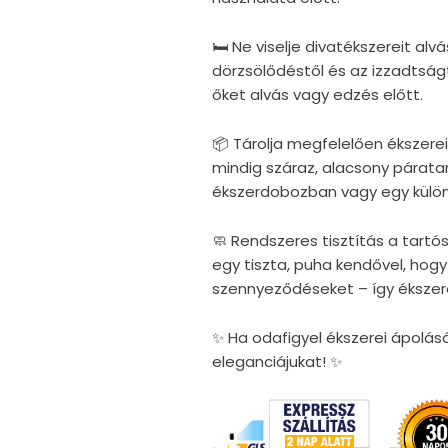
🛏 Ne viselje divatékszereit al
dörzsölődéstől és az izzadtság
őket alvás vagy edzés előtt.
📦 Tárolja megfelelően ékszer
mindig száraz, alacsony párata
ékszerdobozban vagy egy külö
🧼 Rendszeres tisztítás a tartó
egy tiszta, puha kendővel, hogy
szennyeződéseket – így ékszer
✨ Ha odafigyel ékszerei ápolás
eleganciájukat! ✨