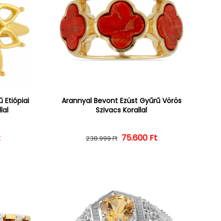
 Etiópiai
Arannyal Bevont Ezüst Gyűrű Vörös
lal
Szivacs Korallal
ár
ényes ár
t
Normál ár
Kedvezményes ár
75.600 Ft
238.999 Ft