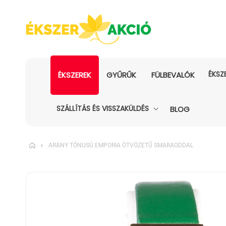
ÉKSZ
ÉKSZEREK
GYŰRŰK
FÜLBEVALÓK
SZÁLLÍTÁS ÉS VISSZAKÜLDÉS
BLOG
›
ARANY TÓNUSÚ EMPORIA ÖTVÖZETŰ SMARAGDDAL
KIHAGYÁS, ÉS
UGRÁS A
TERMÉKADATOKRA