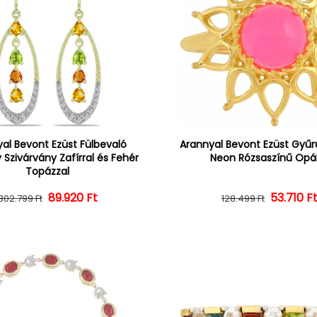
al Bevont Ezüst Fülbevaló
Arannyal Bevont Ezüst Gyűrű
 Szivárvány Zafírral és Fehér
Neon Rózsaszínű Opál
Topázzal
Normál ár
Kedvezményes ár
89.920 Ft
Normál 
Kedvezm
53.710 F
302.799 Ft
128.499 Ft