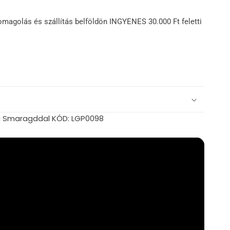
omagolás és szállítás belföldön INGYENES 30.000 Ft feletti
ű Smaragddal KÓD: LGP0098