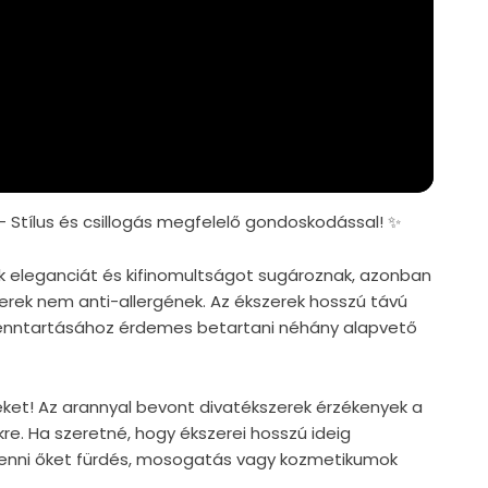
– Stílus és csillogás megfelelő gondoskodással! ✨
k eleganciát és kifinomultságot sugároznak, azonban
zerek nem anti-allergének. Az ékszerek hosszú távú
nntartásához érdemes betartani néhány alapvető
reket! Az arannyal bevont divatékszerek érzékenyek a
kre. Ha szeretné, hogy ékszerei hosszú ideig
levenni őket fürdés, mosogatás vagy kozmetikumok