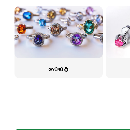
GYŰRŰ 💍