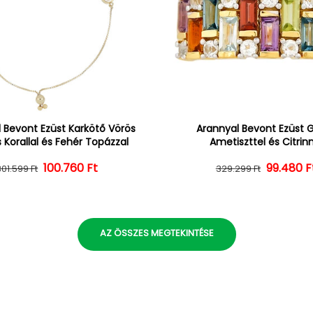
 Bevont Ezüst Karkötő Vörös
Arannyal Bevont Ezüst 
 Korallal és Fehér Topázzal
Ametiszttel és Citrin
100.760 Ft
Normál ár
Kedvezményes ár
Normál 
Kedvezm
99.480 F
301.599 Ft
329.299 Ft
AZ ÖSSZES MEGTEKINTÉSE