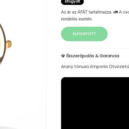
Elfogyott
Az ár az ÁFÁT tartalmazza. 🚛 A cs
rendelés esetén.
ELFOGYOTT
💎 Ékszerápolás & Garancia
Arany tónusú Emporia Ötvözet