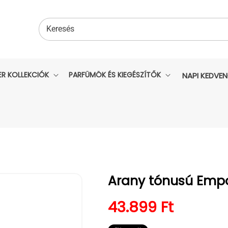
Keresés
ER KOLLEKCIÓK
PARFÜMÖK ÉS KIEGÉSZÍTŐK
NAPI KEDVE
Arany tónusú Emp
Normál ár
43.899 Ft