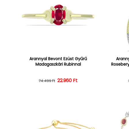
Arannyal Bevont Ezüst Gyűrű
Aranny
Madagaszkári Rubinnal
Rosebery
22.960 Ft
Normál ár
Kedvezményes ár
74.499 Ft