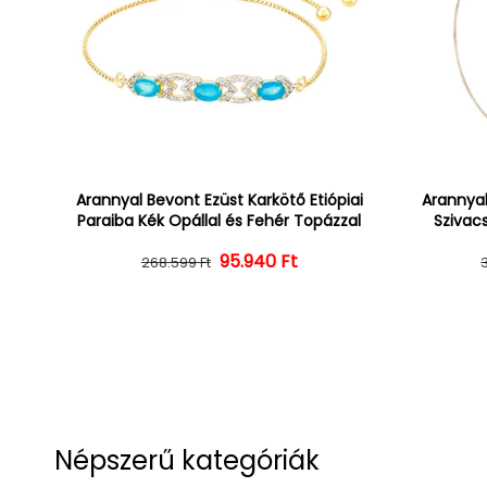
Arannyal Bevont Ezüst Karkötő Etiópiai
Arannyal
Paraiba Kék Opállal és Fehér Topázzal
Szivacs
Normál ár
Kedvezményes ár
95.940 Ft
268.599 Ft
Népszerű kategóriák