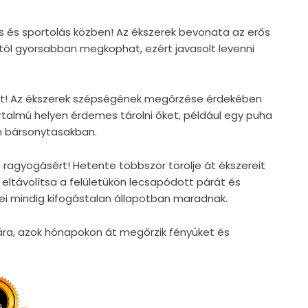
vás és sportolás közben! Az ékszerek bevonata az erős
tól gyorsabban megkophat, ezért javasolt levenni
eit! Az ékszerek szépségének megőrzése érdekében
rtalmú helyen érdemes tárolni őket, például egy puha
n bársonytasakban.
s ragyogásért! Hetente többször törölje át ékszereit
 eltávolítsa a felületükön lecsapódott párát és
ei mindig kifogástalan állapotban maradnak.
ára, azok hónapokon át megőrzik fényüket és