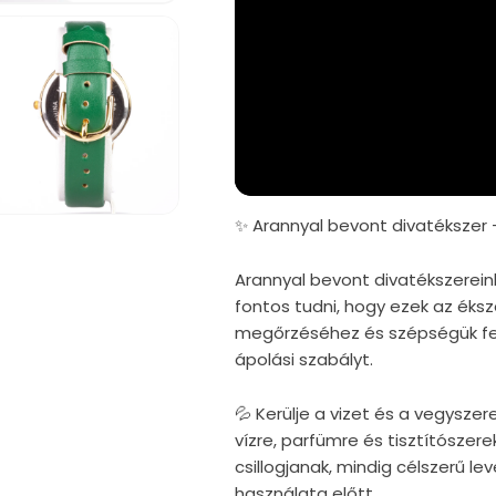
✨ Arannyal bevont divatékszer 
iafájl
gnyitása
Arannyal bevont divatékszerein
dális
fontos tudni, hogy ezek az éks
rbeszédpanelen
megőrzéséhez és szépségük fe
ápolási szabályt.
💦 Kerülje a vizet és a vegysze
vízre, parfümre és tisztítószere
csillogjanak, mindig célszerű 
használata előtt.