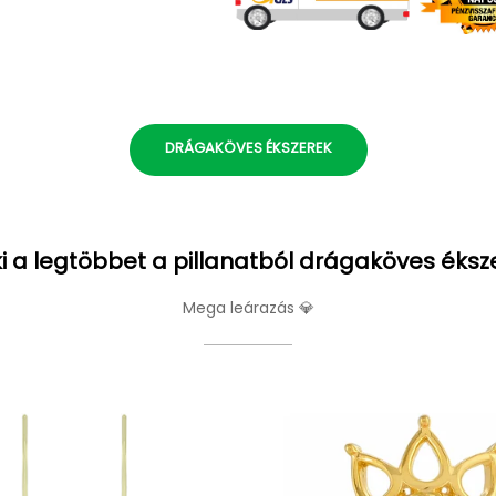
DRÁGAKÖVES ÉKSZEREK
i a legtöbbet a pillanatból drágaköves éksz
Mega leárazás 💎