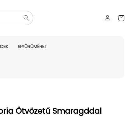
Az Ön
Bejelentkezés
kosara
NCEK
GYŰRŰMÉRET
oria Ötvözetű Smaragddal