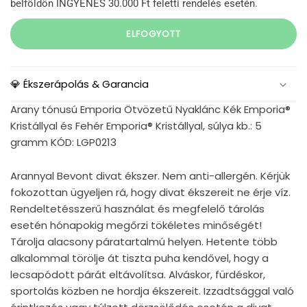
belföldön INGYENES 30.000 Ft feletti rendelés esetén.
ELFOGYOTT
💎 Ékszerápolás & Garancia
Arany tónusú Emporia Ötvözetű Nyaklánc Kék Emporia®
Kristállyal és Fehér Emporia® Kristállyal, súlya kb.: 5
gramm KÓD: LGP0213
Arannyal Bevont divat ékszer. Nem anti-allergén. Kérjük
fokozottan ügyeljen rá, hogy divat ékszereit ne érje víz.
Rendeltetésszerű használat és megfelelő tárolás
esetén hónapokig megőrzi tökéletes minőségét!
Tárolja alacsony páratartalmú helyen. Hetente több
alkalommal törölje át tiszta puha kendővel, hogy a
lecsapódott párát eltávolítsa. Alváskor, fürdéskor,
sportolás közben ne hordja ékszereit. Izzadtsággal való