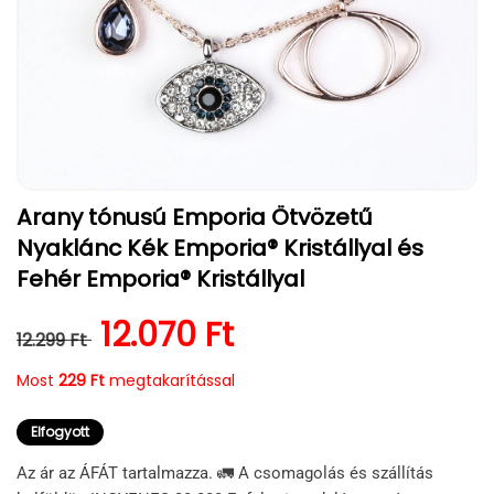
1.
Arany tónusú Emporia Ötvözetű
médiafájl
megnyitása
Nyaklánc Kék Emporia® Kristállyal és
a
modális
Fehér Emporia® Kristállyal
párbeszédpanelen
Normál ár
Kedvezményes ár
12.070 Ft
12.299 Ft
Most
229 Ft
megtakarítással
Elfogyott
Az ár az ÁFÁT tartalmazza. 🚛 A csomagolás és szállítás