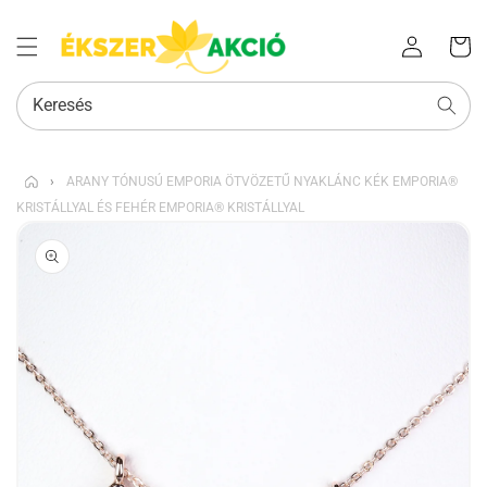
Az Ön
Bejelentkezés
kosara
Keresés
›
ARANY TÓNUSÚ EMPORIA ÖTVÖZETŰ NYAKLÁNC KÉK EMPORIA®
KRISTÁLLYAL ÉS FEHÉR EMPORIA® KRISTÁLLYAL
KIHAGYÁS, ÉS
UGRÁS A
TERMÉKADATOKRA