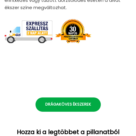
érintkezés vagy túlzott dörzsölődés esetén a divat
ékszer színe megváltozhat.
DRÁGAKÖVES ÉKSZEREK
Hozza ki a legtöbbet a pillanatból