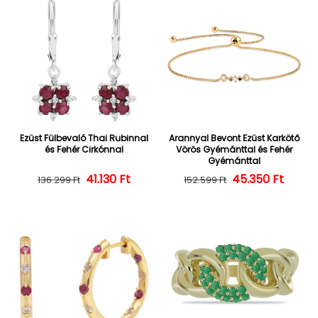
Ezüst Fülbevaló Thai Rubinnal
Arannyal Bevont Ezüst Karkötő
és Fehér Cirkónnal
Vörös Gyémánttal és Fehér
Gyémánttal
Normál ár
Kedvezményes ár
41.130 Ft
45.350 Ft
Normál ár
Kedvezményes
136.299 Ft
152.599 Ft