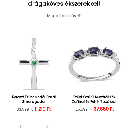
drágaköves ékszerekkel!
Mega leárazás 💎
Kereszt Ezüst Medál Brazil
Ezüst Gyűrű Ausztrál Kék
Smaragddal
Zafírral és Fehér Topázzal
Normál ár
Kedvezményes ár
11.210 Ft
37.860 Ft
Normál ár
Kedvezményes
33.599 Ft
125.599 Ft