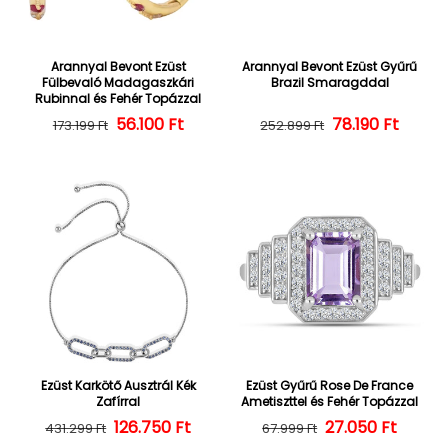
Arannyal Bevont Ezüst
Arannyal Bevont Ezüst Gyűrű
Fülbevaló Madagaszkári
Brazil Smaragddal
Rubinnal és Fehér Topázzal
56.100 Ft
Normál ár
Kedvezményes ár
Normál ár
Kedvezményes
78.190 Ft
173.199 Ft
252.899 Ft
Ezüst Karkötő Ausztrál Kék
Ezüst Gyűrű Rose De France
Zafírral
Ametiszttel és Fehér Topázzal
126.750 Ft
Normál ár
Kedvezményes ár
27.050 Ft
Normál ár
Kedvezményes
431.299 Ft
67.999 Ft