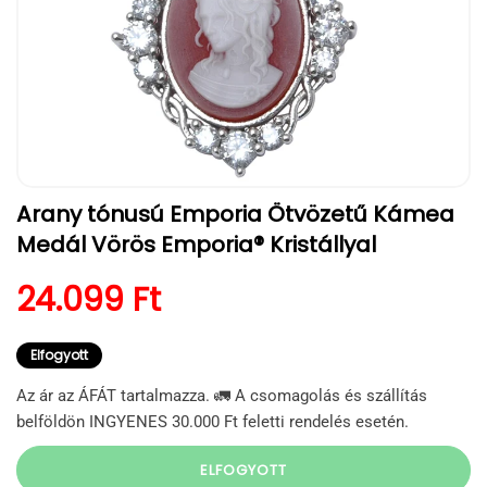
1.
Arany tónusú Emporia Ötvözetű Kámea
médiafájl
megnyitása
Medál Vörös Emporia® Kristállyal
a
modális
párbeszédpanelen
Normál ár
24.099 Ft
Elfogyott
Az ár az ÁFÁT tartalmazza. 🚛 A csomagolás és szállítás
belföldön INGYENES 30.000 Ft feletti rendelés esetén.
ELFOGYOTT