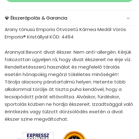
💎 Ékszerápolás & Garancia
Arany tónusú Emporia Ötvözetű Kámea Medál Vörös
Emporia® Kristállyal KÓD: 4494
Arannyal Bevont divat ékszer. Nem anti-allergén. Kérjük
fokozottan ügyeljen rá, hogy divat ékszereit ne érje víz.
Rendeltetésszerű használat és megfelelő tárolás
esetén hónapokig megőrzi tökéletes minőségét!
Tárolja alacsony páratartalmú helyen. Hetente több
alkalommal törölje át tiszta puha kendővel, hogy a
lecsapódott párát eltávolítsa. Alváskor, fürdéskor,
sportolás közben ne hordja ékszereit. Izzadtsággal való
érintkezés vagy túlzott dörzsölődés esetén a divat
ékszer színe megváltozhat.