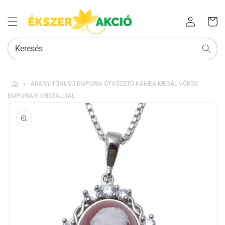
Az Ön
Bejelentkezés
kosara
Keresés
›
ARANY TÓNUSÚ EMPORIA ÖTVÖZETŰ KÁMEA MEDÁL VÖRÖS
EMPORIA® KRISTÁLLYAL
KIHAGYÁS, ÉS
UGRÁS A
TERMÉKADATOKRA