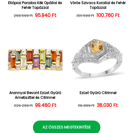
Etiópiai Paraiba Kék Opállal és
Vörös Szivacs Korallal és Fehér
Fehér Topázzal
Topázzal
Normál ár
Kedvezményes ár
95.940 Ft
100.760 Ft
Normál ár
Kedvezményes
268.599 Ft
301.599 Ft
Arannyal Bevont Ezüst Gyűrű
Ezüst Gyűrű Citrinnel
Ametiszttel és Citrinnel
Normál ár
Kedvezményes ár
99.480 Ft
38.030 Ft
Normál ár
Kedvezményes
329.299 Ft
116.999 Ft
AZ ÖSSZES MEGTEKINTÉSE