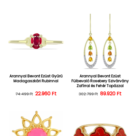
Arannyal Bevont Ezüst Gyűrű
Arannyal Bevont Ezüst
Madagaszkári Rubinnal
Fülbevaló Rosebery Szivárvány
Zafírral és Fehér Topázzal
22.960 Ft
Normál ár
Kedvezményes ár
Normál ár
Kedvezményes
89.920 Ft
74.499 Ft
302.799 Ft