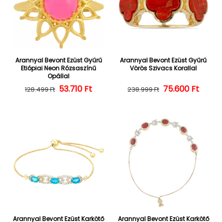
Arannyal Bevont Ezüst Gyűrű
Arannyal Bevont Ezüst Gyűrű
Etiópiai Neon Rózsaszínű
Vörös Szivacs Korallal
Opállal
Normál ár
Kedvezményes ár
53.710 Ft
Normál ár
Kedvezményes
75.600 Ft
128.499 Ft
238.999 Ft
Arannyal Bevont Ezüst Karkötő
Arannyal Bevont Ezüst Karkötő