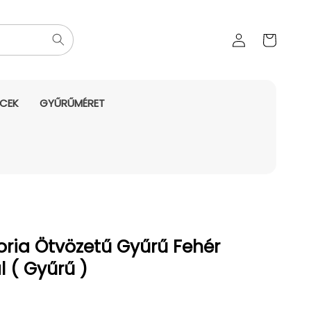
Az Ön
Bejelentkezés
kosara
NCEK
GYŰRŰMÉRET
ria Ötvözetű Gyűrű Fehér
l ( Gyűrű )