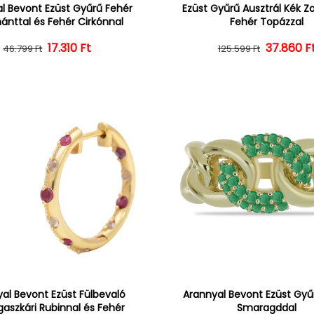
l Bevont Ezüst Gyűrű Fehér
Ezüst Gyűrű Ausztrál Kék Zaf
nttal és Fehér Cirkónnal
Fehér Topázzal
Normál ár
Kedvezményes ár
17.310 Ft
37.860 F
Normál 
Kedvezm
46.799 Ft
125.599 Ft
al Bevont Ezüst Fülbevaló
Arannyal Bevont Ezüst Gyűr
aszkári Rubinnal és Fehér
Smaragddal