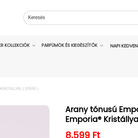
Keresés
ER KOLLEKCIÓK
PARFÜMÖK ÉS KIEGÉSZÍTŐK
NAPI KEDVE
ISTÁLLYAL ( GYŰRŰ )
Arany tónusú Empo
Emporia® Kristállya
Normál ár
8.599 Ft