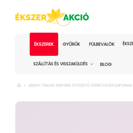
ÉKSZ
ÉKSZEREK
GYŰRŰK
FÜLBEVALÓK
SZÁLLÍTÁS ÉS VISSZAKÜLDÉS
BLOG
›
ARANY TÓNUSÚ EMPORIA ÖTVÖZETŰ GYŰRŰ FEHÉR EMPORIA® KR
KIHAGYÁS, ÉS
UGRÁS A
TERMÉKADATOKRA