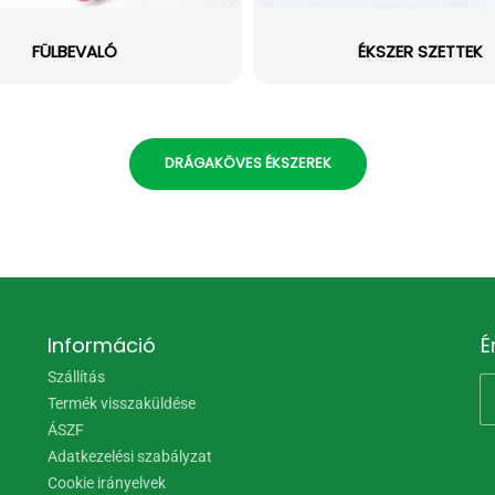
FÜLBEVALÓ
ÉKSZER SZETTEK
DRÁGAKÖVES ÉKSZEREK
Információ
É
Szállítás
Termék visszaküldése
ÁSZF
Adatkezelési szabályzat
Cookie irányelvek