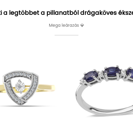
i a legtöbbet a pillanatból drágaköves éksz
Mega leárazás 💎