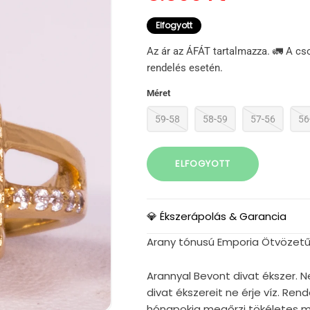
Elfogyott
Az ár az ÁFÁT tartalmazza. 🚛 A cs
rendelés esetén.
Méret
59-58
58-59
57-56
56
ELFOGYOTT
💎 Ékszerápolás & Garancia
Arany tónusú Emporia Ötvözetű G
Arannyal Bevont divat ékszer. N
divat ékszereit ne érje víz. Re
hónapokig megőrzi tökéletes mi