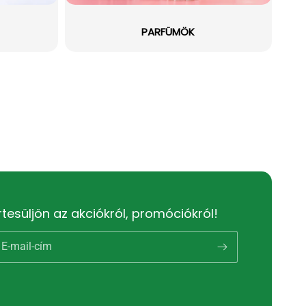
PARFÜMÖK
rtesüljön az akciókról, promóciókról!
E-mail-cím