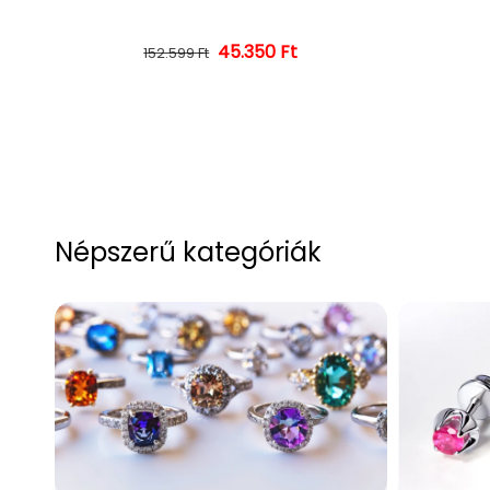
45.350 Ft
Normál ár
Kedvezményes ár
152.599 Ft
Népszerű kategóriák