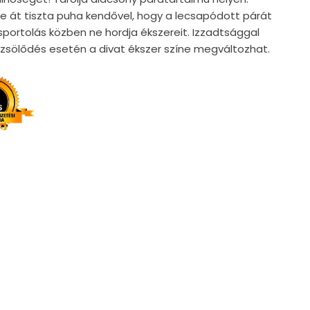
e át tiszta puha kendővel, hogy a lecsapódott párát
, sportolás közben ne hordja ékszereit. Izzadtsággal
örzsölődés esetén a divat ékszer színe megváltozhat.