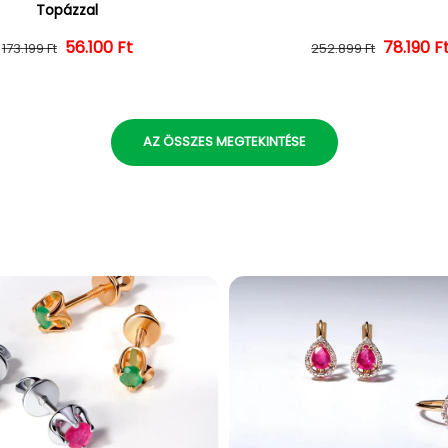
Topázzal
56.100 Ft
Normál ár
Kedvezményes ár
Normál 
Kedvezm
78.190 F
173.199 Ft
252.899 Ft
AZ ÖSSZES MEGTEKINTÉSE