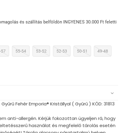
omagolás és szállítás belföldön INGYENES 30.000 Ft feletti
-57
55-54
53-52
52-53
50-51
49-48
yűrű Fehér Emporia® Kristállyal ( Gyűrű ) KÓD: 31813
em anti-allergén. Kérjük fokozottan ügyeljen rá, hogy
ndeltetésszerű használat és megfelelő tárolás esetén
nőségét! Tárolja alacsony páratartalmú helyen.