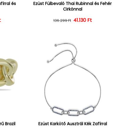
írral és
Ezüst Fülbevaló Thai Rubinnal és Fehér
Cirkónnal
t
ár
ényes ár
Normál ár
Kedvezményes ár
41.130 Ft
136.299 Ft
ű Brazil
Ezüst Karkötő Ausztrál Kék Zafírral