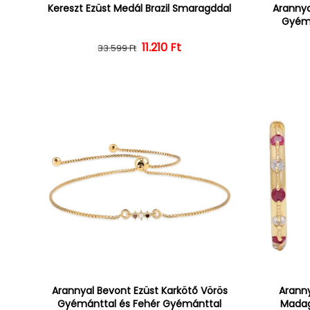
Kereszt Ezüst Medál Brazil Smaragddal
Arannya
Gyémá
Normál ár
Kedvezményes ár
11.210 Ft
33.599 Ft
Arannyal Bevont Ezüst Karkötő Vörös
Aranny
Gyémánttal és Fehér Gyémánttal
Madag