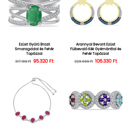
Ezüst Gyűrű Brazil
Arannyal Bevont Ezüst
Smaragddal és Fehér
Fülbevaló Kék Gyémánttal és
Topázzal
Fehér Topázzal
95.320 Ft
Normál ár
Kedvezményes ár
106.330 Ft
Normál ár
Kedvezményes
317.199 Ft
329.699 Ft