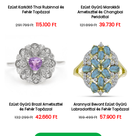
Ezüst Karkötő Thai Rubinnal és
Ezüst Gyűrű Marokkói
Fehér Topázzal
Ametiszttel és Changbai
Peridottal
Normál ár
Kedvezményes ár
115.100 Ft
39.730 Ft
Normál ár
Kedvezményes
291.799 Ft
121.899 Ft
Ezüst Gyűrű Brazil Ametiszttel
Arannyal Bevont Ezüst Gyűrű
és Fehér Topázzal
Labradorittal és Fehér Topázzal
42.660 Ft
Normál ár
Kedvezményes ár
57.900 Ft
Normál ár
Kedvezményes
132.299 Ft
169.499 Ft