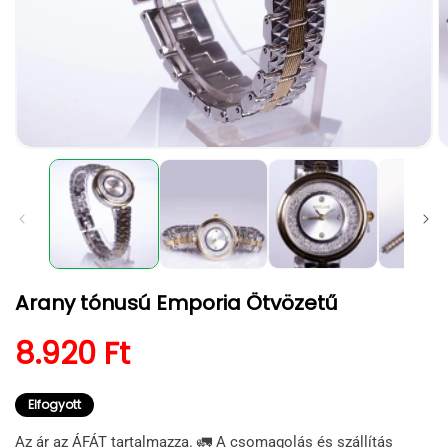
1.
2.
médiafájl
m
megnyitása
m
a
a
modális
m
párbeszédpanelen
p
Arany tónusú Emporia Ötvözetű
Normál ár
8.920 Ft
Elfogyott
Az ár az ÁFÁT tartalmazza. 🚛 A csomagolás és szállítás