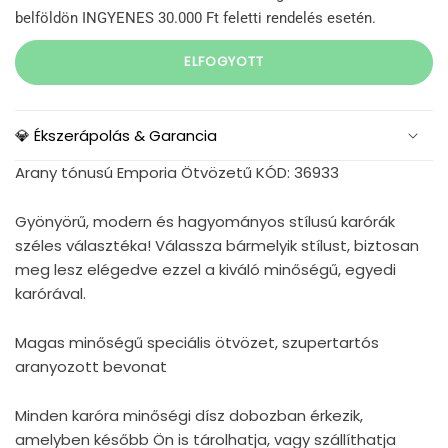
belföldön INGYENES 30.000 Ft feletti rendelés esetén.
ELFOGYOTT
💎 Ékszerápolás & Garancia
Arany tónusú Emporia Ötvözetű KÓD: 36933
Gyönyörű, modern és hagyományos stílusú karórák
széles választéka! Válassza bármelyik stílust, biztosan
meg lesz elégedve ezzel a kiváló minőségű, egyedi
karórával.
Magas minőségű speciális ötvözet, szupertartós
aranyozott bevonat
Minden karóra minőségi dísz dobozban érkezik,
amelyben később Ön is tárolhatja, vagy szállíthatja