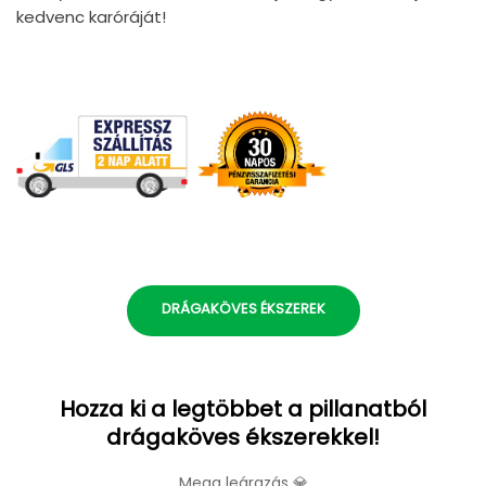
kedvenc karóráját!
DRÁGAKÖVES ÉKSZEREK
Hozza ki a legtöbbet a pillanatból
drágaköves ékszerekkel!
Mega leárazás 💎