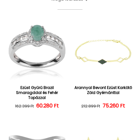
Ezüst Gyűrű Brazil
Arannyal Bevont Ezüst Karkötő
Smaragddal és Fehér
Zöld Gyémánttal
Topázzal
60.280 Ft
Normál ár
Kedvezményes ár
75.260 Ft
Normál ár
Kedvezményes
162.399 Ft
212.899 Ft