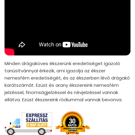
Minden drágaköves ékszerünk eredetiséget igazoló
tanúsítvánnyal érkezik, ami igazolja az ékszer
nemesfém eredetiségét, és az ékszerben lévő drágakő
karátszámát. Ezüst és arany ékszereink nemesfém
jelzéssel, finomságjelzéssel és névjelzéssel vannak
ellátva. Ezüst ékszereink ródiummal vannak bevonva.