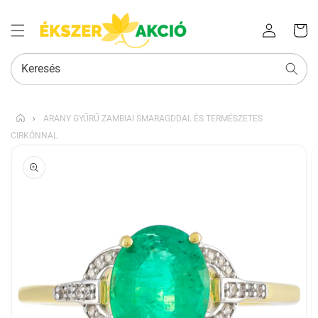
Az Ön
Bejelentkezés
kosara
Keresés
›
ARANY GYŰRŰ ZAMBIAI SMARAGDDAL ÉS TERMÉSZETES
CIRKÓNNAL
KIHAGYÁS, ÉS
UGRÁS A
TERMÉKADATOKRA