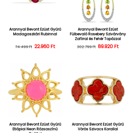
Arannyal Bevont Ezüst Gyűrű
Arannyal Bevont Ezüst
Madagaszkári Rubinnal
Fülbevaló Rosebery Szivárvány
Zafírral és Fehér Topázzal
22.960 Ft
Normál ár
Kedvezményes ár
Normál ár
Kedvezményes
89.920 Ft
74.499 Ft
302.799 Ft
Arannyal Bevont Ezüst Gyűrű
Arannyal Bevont Ezüst Gyűrű
Etiópiai Neon Rózsaszínű
Vörös Szivacs Korallal