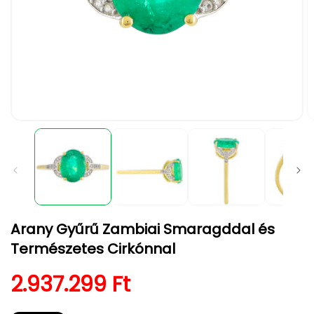
1.
2.
médiafájl
m
megnyitása
m
a
a
modális
m
párbeszédpanelen
p
Arany Gyűrű Zambiai Smaragddal és
Természetes Cirkónnal
Normál ár
2.937.299 Ft