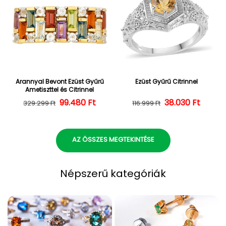
Arannyal Bevont Ezüst Gyűrű
Ezüst Gyűrű Citrinnel
Ametiszttel és Citrinnel
Normál ár
Kedvezményes ár
99.480 Ft
38.030 Ft
Normál ár
Kedvezményes
329.299 Ft
116.999 Ft
AZ ÖSSZES MEGTEKINTÉSE
Népszerű kategóriák