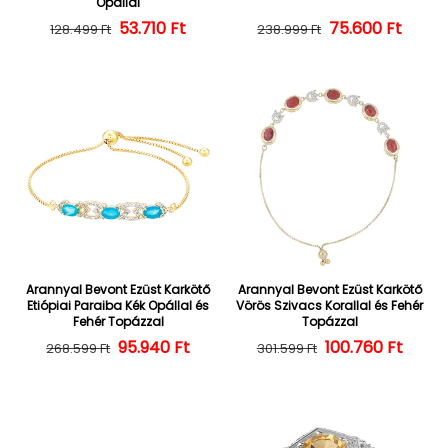
Opállal
Normál ár
Kedvezményes ár
53.710 Ft
Normál ár
Kedvezményes
75.600 Ft
128.499 Ft
238.999 Ft
Arannyal Bevont Ezüst Karkötő
Arannyal Bevont Ezüst Karkötő
Etiópiai Paraiba Kék Opállal és
Vörös Szivacs Korallal és Fehér
Fehér Topázzal
Topázzal
Normál ár
Kedvezményes ár
95.940 Ft
100.760 Ft
Normál ár
Kedvezményes
268.599 Ft
301.599 Ft