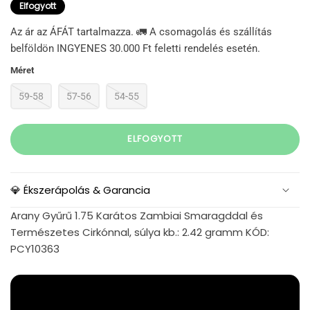
Elfogyott
Az ár az ÁFÁT tartalmazza. 🚛 A csomagolás és szállítás
belföldön INGYENES 30.000 Ft feletti rendelés esetén.
Méret
59-58
57-56
54-55
ELFOGYOTT
💎 Ékszerápolás & Garancia
Arany Gyűrű 1.75 Karátos Zambiai Smaragddal és
Természetes Cirkónnal, súlya kb.: 2.42 gramm KÓD:
PCY10363