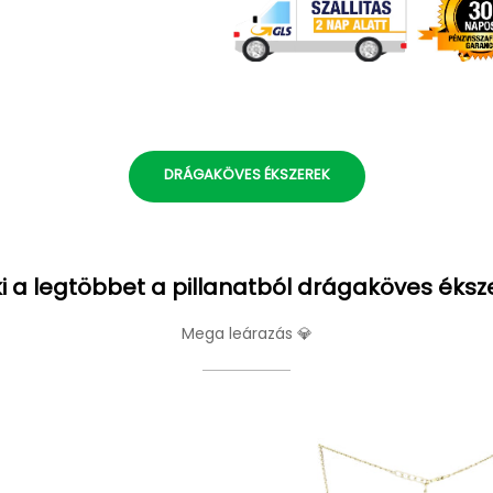
DRÁGAKÖVES ÉKSZEREK
i a legtöbbet a pillanatból drágaköves éksz
Mega leárazás 💎