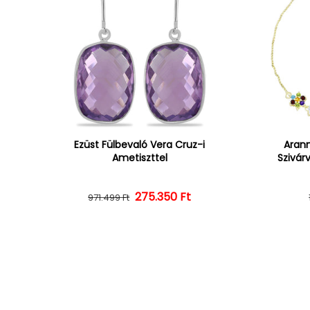
Ezüst Fülbevaló Vera Cruz-i
Arann
Ametiszttel
Szivár
275.350 Ft
Normál ár
Kedvezményes ár
971.499 Ft