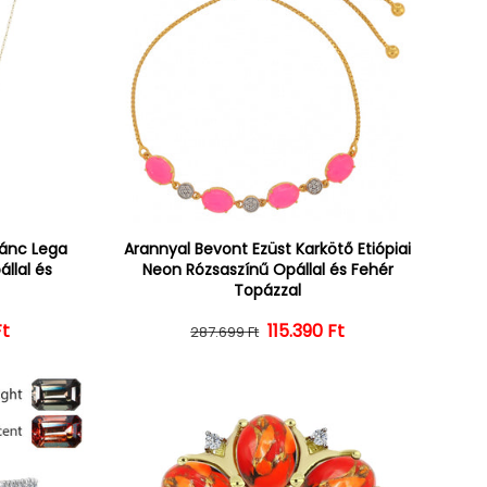
lánc Lega
Arannyal Bevont Ezüst Karkötő Etiópiai
állal és
Neon Rózsaszínű Opállal és Fehér
Topázzal
Ft
ár
ényes ár
Normál ár
Kedvezményes ár
115.390 Ft
287.699 Ft