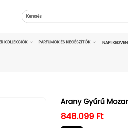
Keresés
ER KOLLEKCIÓK
PARFÜMÖK ÉS KIEGÉSZÍTŐK
NAPI KEDVE
Arany Gyűrű Moza
Normál ár
848.099 Ft