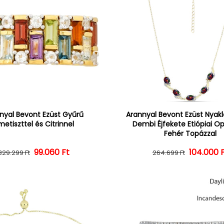
nyal Bevont Ezüst Gyűrű
Arannyal Bevont Ezüst Nyak
etiszttel és Citrinnel
Dembi Éjfekete Etiópiai Op
Fehér Topázzal
Normál ár
Kedvezményes ár
99.060 Ft
104.000 
Normál 
Kedvezm
329.299 Ft
264.699 Ft