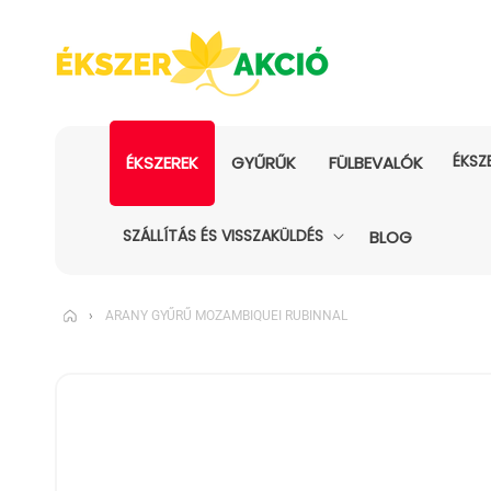
ÉKSZ
ÉKSZEREK
GYŰRŰK
FÜLBEVALÓK
SZÁLLÍTÁS ÉS VISSZAKÜLDÉS
BLOG
›
ARANY GYŰRŰ MOZAMBIQUEI RUBINNAL
KIHAGYÁS, ÉS
UGRÁS A
TERMÉKADATOKRA