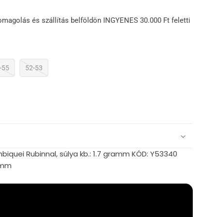
omagolás és szállítás belföldön INGYENES 30.000 Ft feletti
-55
52-53
biquei Rubinnal, súlya kb.: 1.7 gramm KÓD: Y53340
0 mm