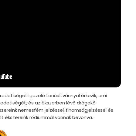
edetiséget igazoló tanúsítvánnyal érkezik, ami
edetiségét, és az ékszerben lévő drágakő
szereink nemesfém jelzéssel, finomságjelzéssel és
züst ékszereink ródiummal vannak bevonva.