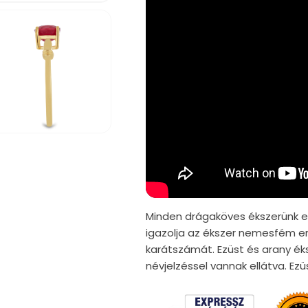
iafájl
gnyitása
dális
rbeszédpanelen
Minden drágaköves ékszerünk er
igazolja az ékszer nemesfém er
karátszámát. Ezüst és arany ék
névjelzéssel vannak ellátva. E