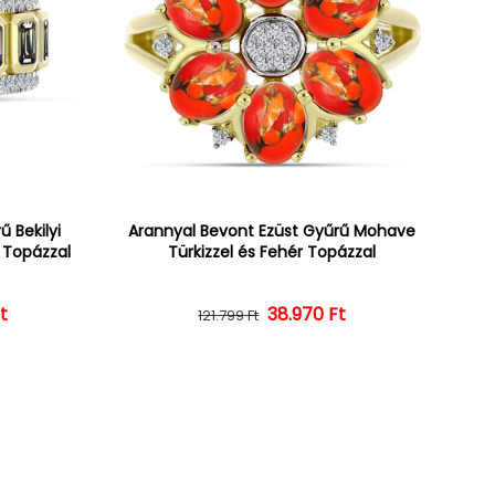
 Bekilyi
Arannyal Bevont Ezüst Gyűrű Mohave
r Topázzal
Türkizzel és Fehér Topázzal
t
ár
ényes ár
38.970 Ft
Normál ár
Kedvezményes ár
121.799 Ft