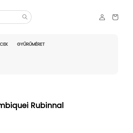
Az Ön
Bejelentkezés
kosara
NCEK
GYŰRŰMÉRET
mbiquei Rubinnal