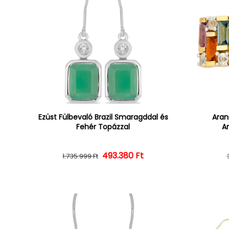
Ezüst Fülbevaló Brazil Smaragddal és
Aran
Fehér Topázzal
Am
493.380 Ft
Normál ár
Kedvezményes ár
1.735.999 Ft