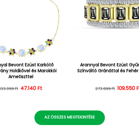
yal Bevont Ezüst Karkötő
Arannyal Bevont Ezüst Gyűrű
vány Holdkővel és Marokkói
Színváltó Gránáttal és Fehé
Ametiszttel
47.140 Ft
Normál ár
Kedvezményes ár
109.550 F
Normál 
Kedvezm
133.099 Ft
273.899 Ft
AZ ÖSSZES MEGTEKINTÉSE