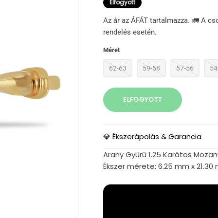
Elfogyott
Az ár az ÁFÁT tartalmazza. 🚛 A cs
rendelés esetén.
Méret
62-63
59-58
57-56
54
ELFOGYOTT
💎 Ékszerápolás & Garancia
Arany Gyűrű 1.25 Karátos Mozam
Ékszer mérete: 6.25 mm x 21.3