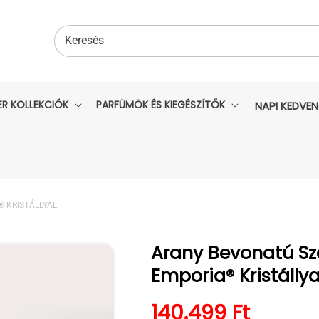
Keresés
ER KOLLEKCIÓK
PARFÜMÖK ÉS KIEGÉSZÍTŐK
NAPI KEDVE
 KRISTÁLLYAL
Arany Bevonatú Sz
Emporia® Kristállya
Normál ár
140.499 Ft