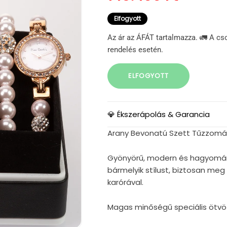
Elfogyott
Az ár az ÁFÁT tartalmazza. 🚛 A cs
rendelés esetén.
ELFOGYOTT
💎 Ékszerápolás & Garancia
Arany Bevonatú Szett Tűzzománc
Gyönyörű, modern és hagyomány
bármelyik stílust, biztosan meg
karórával.
Magas minőségű speciális ötvö