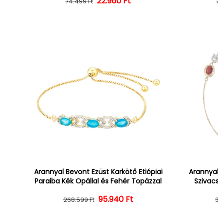
22.960 Ft
Normál ár
Kedvezményes ár
74.499 Ft
Arannyal Bevont Ezüst Karkötő Etiópiai
Arannyal
Paraiba Kék Opállal és Fehér Topázzal
Szivacs
Normál ár
Kedvezményes ár
95.940 Ft
268.599 Ft