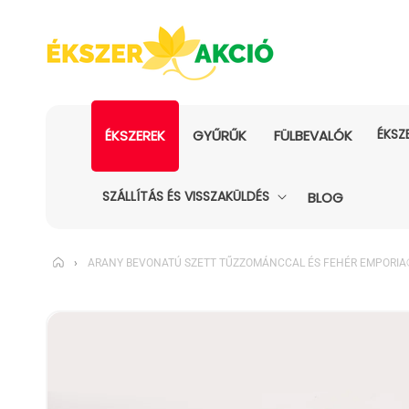
ÉKSZ
ÉKSZEREK
GYŰRŰK
FÜLBEVALÓK
SZÁLLÍTÁS ÉS VISSZAKÜLDÉS
BLOG
›
ARANY BEVONATÚ SZETT TŰZZOMÁNCCAL ÉS FEHÉR EMPORIA®
KIHAGYÁS, ÉS
UGRÁS A
TERMÉKADATOKRA