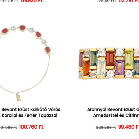
Normál ár
Kedvezményes ár
89.920 Ft
Normál 
Kedvezm
53.710 F
302.799 Ft
128.499 Ft
 Bevont Ezüst Karkötő Vörös
Arannyal Bevont Ezüst 
 Korallal és Fehér Topázzal
Ametiszttel és Citrin
100.760 Ft
Normál ár
Kedvezményes ár
Normál 
Kedvezm
99.480 F
301.599 Ft
329.299 Ft