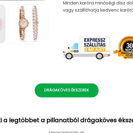
Minden karóra minőségi dísz do
vagy szállíthatja kedvenc karór
5.
médiafájl
megnyitása
a
modális
párbeszédpanelen
DRÁGAKÖVES ÉKSZEREK
i a legtöbbet a pillanatból drágaköves éksz
Mega leárazás 💎