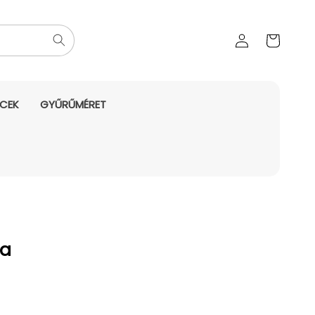
Az Ön
Bejelentkezés
kosara
NCEK
GYŰRŰMÉRET
ra