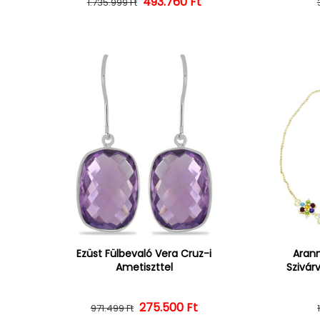
493.760 Ft
Normál ár
Kedvezményes ár
1.735.999 Ft
Ezüst Fülbevaló Vera Cruz-i
Arann
Ametiszttel
Szivár
275.500 Ft
Normál ár
Kedvezményes ár
971.499 Ft