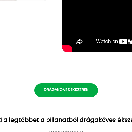
DRÁGAKÖVES ÉKSZEREK
i a legtöbbet a pillanatból drágaköves éksz