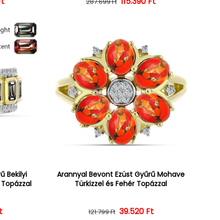
Ft
ár
ényes ár
Normál ár
Kedvezményes ár
115.390 Ft
287.699 Ft
 Bekilyi
Arannyal Bevont Ezüst Gyűrű Mohave
r Topázzal
Türkizzel és Fehér Topázzal
t
ár
ényes ár
39.520 Ft
Normál ár
Kedvezményes ár
121.799 Ft