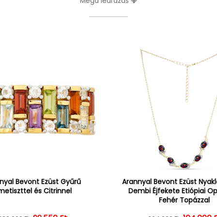
Mega leárazás 💎
nyal Bevont Ezüst Gyűrű
Arannyal Bevont Ezüst Nyak
etiszttel és Citrinnel
Dembi Éjfekete Etiópiai Op
Fehér Topázzal