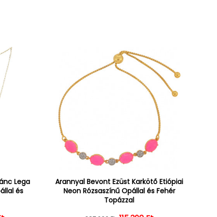
lánc Lega
Arannyal Bevont Ezüst Karkötő Etiópiai
állal és
Neon Rózsaszínű Opállal és Fehér
Topázzal