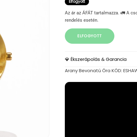
Elfogyott
Az ár az ÁFÁT tartalmazza. 🚛 A cs
rendelés esetén.
ELFOGYOTT
💎 Ékszerápolás & Garancia
Arany Bevonatú Óra KÓD: ESH