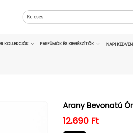
Keresés
ER KOLLEKCIÓK
PARFÜMÖK ÉS KIEGÉSZÍTŐK
NAPI KEDVE
Arany Bevonatú Ó
Normál ár
12.690 Ft