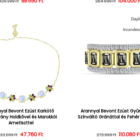
Normál ár
Kedvezményes ár
99.550 Ft
104.000 
Normál 
Kedvezm
329.299 Ft
264.699 Ft
yal Bevont Ezüst Karkötő
Arannyal Bevont Ezüst Gyűrű
vány Holdkővel és Marokkói
Színváltó Gránáttal és Fehé
Ametiszttel
47.760 Ft
Normál ár
Kedvezményes ár
110.080 F
Normál 
Kedvezm
133.099 Ft
273.899 Ft