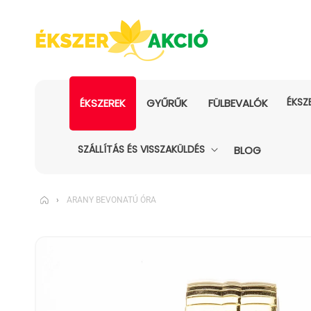
ÉKSZ
ÉKSZEREK
GYŰRŰK
FÜLBEVALÓK
SZÁLLÍTÁS ÉS VISSZAKÜLDÉS
BLOG
›
ARANY BEVONATÚ ÓRA
KIHAGYÁS, ÉS
UGRÁS A
TERMÉKADATOKRA