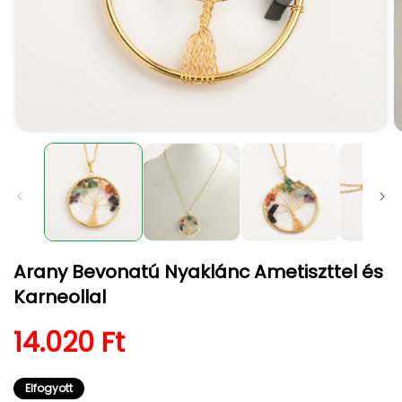
1.
2.
médiafájl
m
megnyitása
m
a
a
modális
m
párbeszédpanelen
p
Arany Bevonatú Nyaklánc Ametiszttel és
Karneollal
Normál ár
14.020 Ft
Elfogyott