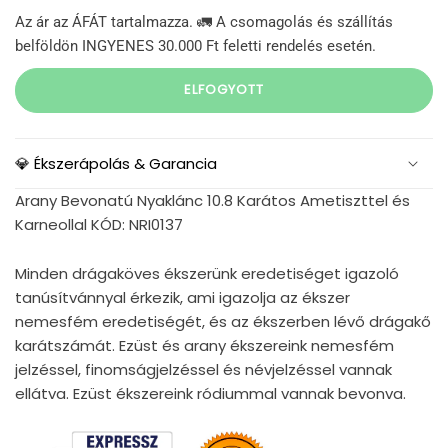
Az ár az ÁFÁT tartalmazza. 🚛 A csomagolás és szállítás
belföldön INGYENES 30.000 Ft feletti rendelés esetén.
ELFOGYOTT
💎 Ékszerápolás & Garancia
Arany Bevonatú Nyaklánc 10.8 Karátos Ametiszttel és
Karneollal KÓD: NRI0137
Minden drágaköves ékszerünk eredetiséget igazoló
tanúsítvánnyal érkezik, ami igazolja az ékszer
nemesfém eredetiségét, és az ékszerben lévő drágakő
karátszámát. Ezüst és arany ékszereink nemesfém
jelzéssel, finomságjelzéssel és névjelzéssel vannak
ellátva. Ezüst ékszereink ródiummal vannak bevonva.