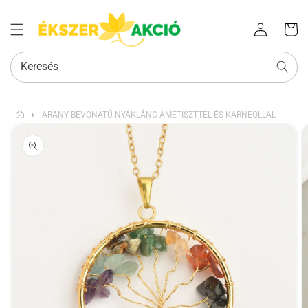
Az Ön
Bejelentkezés
kosara
Keresés
›
ARANY BEVONATÚ NYAKLÁNC AMETISZTTEL ÉS KARNEOLLAL
KIHAGYÁS, ÉS
UGRÁS A
TERMÉKADATOKRA