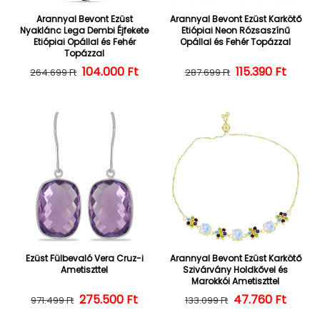
Arannyal Bevont Ezüst
Arannyal Bevont Ezüst Karkötő
Nyaklánc Lega Dembi Éjfekete
Etiópiai Neon Rózsaszínű
Etiópiai Opállal és Fehér
Opállal és Fehér Topázzal
Topázzal
104.000 Ft
Normál ár
Kedvezményes ár
Normál ár
Kedvezményes
115.390 Ft
264.699 Ft
287.699 Ft
Ezüst Fülbevaló Vera Cruz-i
Arannyal Bevont Ezüst Karkötő
Ametiszttel
Szivárvány Holdkővel és
Marokkói Ametiszttel
275.500 Ft
Normál ár
Kedvezményes ár
47.760 Ft
Normál ár
Kedvezményes
971.499 Ft
133.099 Ft