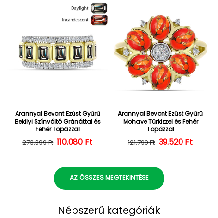
Arannyal Bevont Ezüst Gyűrű
Arannyal Bevont Ezüst Gyűrű
Bekilyi Színváltó Gránáttal és
Mohave Türkizzel és Fehér
Fehér Topázzal
Topázzal
110.080 Ft
Normál ár
Kedvezményes ár
39.520 Ft
Normál ár
Kedvezményes
273.899 Ft
121.799 Ft
AZ ÖSSZES MEGTEKINTÉSE
Népszerű kategóriák