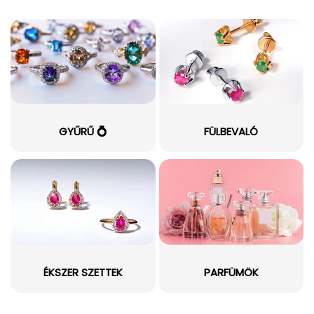
GYŰRŰ 💍
FÜLBEVALÓ
ÉKSZER SZETTEK
PARFÜMÖK