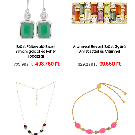
Ezüst Fülbevaló Brazil
Arannyal Bevont Ezüst Gyűrű
Smaragddal és Fehér
Ametiszttel és Citrinnel
Topázzal
493.760 Ft
Normál ár
Kedvezményes ár
Normál ár
Kedvezményes
99.550 Ft
1.735.999 Ft
329.299 Ft