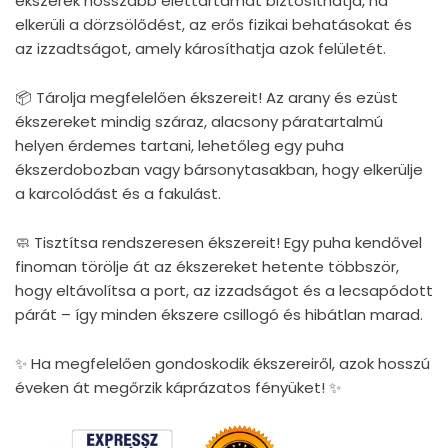
ékszerek hosszabb élettartamát biztosíthatja, ha
elkerüli a dörzsölődést, az erős fizikai behatásokat és
az izzadtságot, amely károsíthatja azok felületét.
📦 Tárolja megfelelően ékszereit! Az arany és ezüst
ékszereket mindig száraz, alacsony páratartalmú
helyen érdemes tartani, lehetőleg egy puha
ékszerdobozban vagy bársonytasakban, hogy elkerülje
a karcolódást és a fakulást.
🧼 Tisztítsa rendszeresen ékszereit! Egy puha kendővel
finoman törölje át az ékszereket hetente többször,
hogy eltávolítsa a port, az izzadságot és a lecsapódott
párát – így minden ékszere csillogó és hibátlan marad.
✨ Ha megfelelően gondoskodik ékszereiről, azok hosszú
éveken át megőrzik káprázatos fényüket! ✨