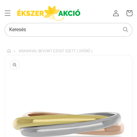
Az Ön
Bejelentkezés
kosara
Keresés
›
ARANNYAL BEVONT EZÜST SZETT ( GYŰRŰ )
KIHAGYÁS, ÉS
UGRÁS A
TERMÉKADATOKRA