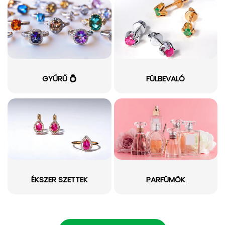
GYŰRŰ 💍
FÜLBEVALÓ
ÉKSZER SZETTEK
PARFÜMÖK