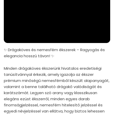
✨ Drágaköves és nemesfém ékszerek – Ragyogás és
elegancia hosszú távon! ✨
Minden drágaköves ékszerünk hivatalos eredetiségi
tanúsítvánnyal érkezik, amely igazolja az ékszer
prémium minőségű nemesfémből készült alapanyagát,
valamint a benne található drágakő valódiságát és
karátszámát. Legyen szó arany vagy klasszikusan
elegáns ezüst ékszerről, minden egyes darab
finomságjelzéssel, nemesfém hitelesítő jelzéssel és
egyedi névjelzéssel van ellátva, hogy biztos lehessen