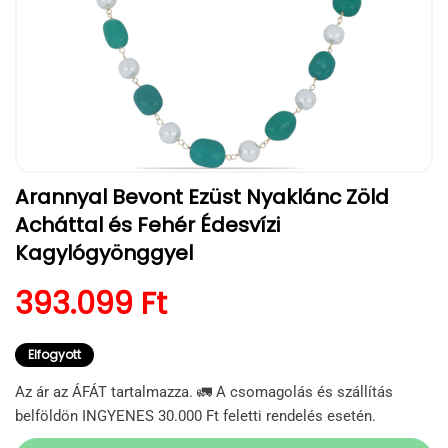
1.
Arannyal Bevont Ezüst Nyaklánc Zöld
médiafájl
megnyitása
Acháttal és Fehér Édesvízi
a
modális
Kagylógyönggyel
párbeszédpanelen
Normál ár
393.099 Ft
Elfogyott
Az ár az ÁFÁT tartalmazza. 🚛 A csomagolás és szállítás
belföldön INGYENES 30.000 Ft feletti rendelés esetén.