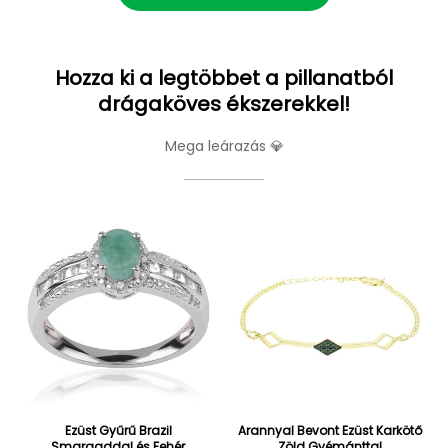
Hozza ki a legtöbbet a pillanatból
drágaköves ékszerekkel!
Mega leárazás 💎
Ezüst Gyűrű Brazil
Arannyal Bevont Ezüst Karkötő
Smaragddal és Fehér
Zöld Gyémánttal