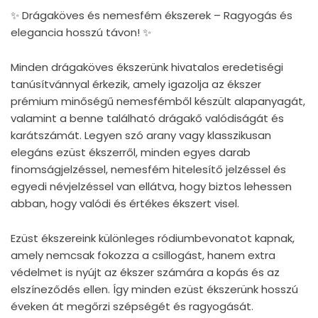
✨ Drágaköves és nemesfém ékszerek – Ragyogás és
elegancia hosszú távon! ✨
Minden drágaköves ékszerünk hivatalos eredetiségi
tanúsítvánnyal érkezik, amely igazolja az ékszer
prémium minőségű nemesfémből készült alapanyagát,
valamint a benne található drágakő valódiságát és
karátszámát. Legyen szó arany vagy klasszikusan
elegáns ezüst ékszerről, minden egyes darab
finomságjelzéssel, nemesfém hitelesítő jelzéssel és
egyedi névjelzéssel van ellátva, hogy biztos lehessen
abban, hogy valódi és értékes ékszert visel.
Ezüst ékszereink különleges ródiumbevonatot kapnak,
amely nemcsak fokozza a csillogást, hanem extra
védelmet is nyújt az ékszer számára a kopás és az
elszíneződés ellen. Így minden ezüst ékszerünk hosszú
éveken át megőrzi szépségét és ragyogását.