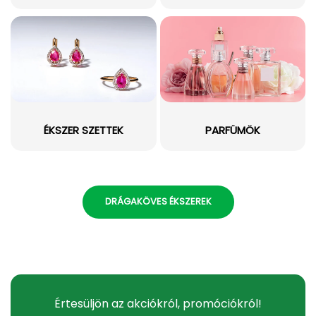
ÉKSZER SZETTEK
PARFÜMÖK
DRÁGAKÖVES ÉKSZEREK
Értesüljön az akciókról, promóciókról!