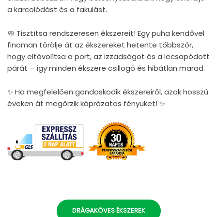
a karcolódást és a fakulást.
🧼 Tisztítsa rendszeresen ékszereit! Egy puha kendővel
finoman törölje át az ékszereket hetente többször,
hogy eltávolítsa a port, az izzadságot és a lecsapódott
párát – így minden ékszere csillogó és hibátlan marad.
✨ Ha megfelelően gondoskodik ékszereiről, azok hosszú
éveken át megőrzik káprázatos fényüket! ✨
DRÁGAKÖVES ÉKSZEREK