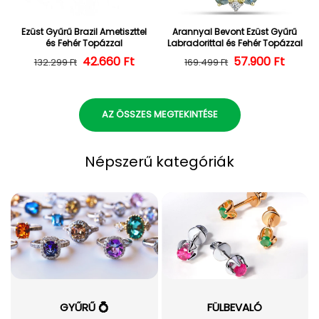
Ezüst Gyűrű Brazil Ametiszttel
Arannyal Bevont Ezüst Gyűrű
és Fehér Topázzal
Labradorittal és Fehér Topázzal
42.660 Ft
Normál ár
Kedvezményes ár
57.900 Ft
Normál ár
Kedvezményes
132.299 Ft
169.499 Ft
AZ ÖSSZES MEGTEKINTÉSE
Népszerű kategóriák
GYŰRŰ 💍
FÜLBEVALÓ