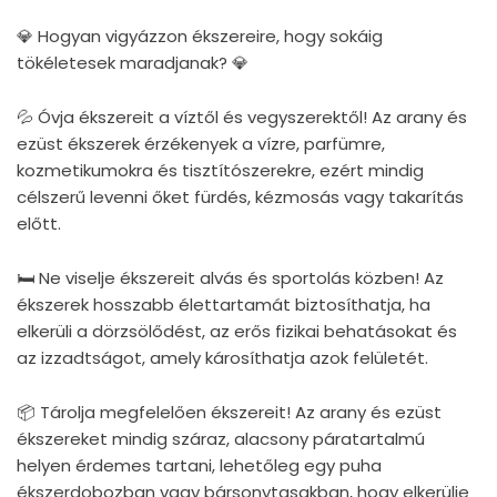
💎 Hogyan vigyázzon ékszereire, hogy sokáig
tökéletesek maradjanak? 💎
💦 Óvja ékszereit a víztől és vegyszerektől! Az arany és
ezüst ékszerek érzékenyek a vízre, parfümre,
kozmetikumokra és tisztítószerekre, ezért mindig
célszerű levenni őket fürdés, kézmosás vagy takarítás
előtt.
🛏 Ne viselje ékszereit alvás és sportolás közben! Az
ékszerek hosszabb élettartamát biztosíthatja, ha
elkerüli a dörzsölődést, az erős fizikai behatásokat és
az izzadtságot, amely károsíthatja azok felületét.
📦 Tárolja megfelelően ékszereit! Az arany és ezüst
ékszereket mindig száraz, alacsony páratartalmú
helyen érdemes tartani, lehetőleg egy puha
ékszerdobozban vagy bársonytasakban, hogy elkerülje