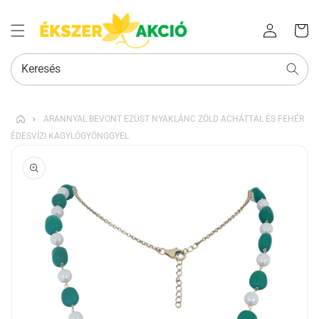
Az Ön
Bejelentkezés
kosara
Keresés
›
ARANNYAL BEVONT EZÜST NYAKLÁNC ZÖLD ACHÁTTAL ÉS FEHÉR
ÉDESVÍZI KAGYLÓGYÖNGGYEL
KIHAGYÁS, ÉS
UGRÁS A
TERMÉKADATOKRA