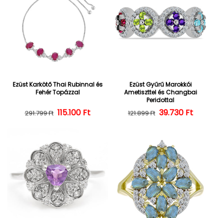
Ezüst Karkötő Thai Rubinnal és
Ezüst Gyűrű Marokkói
Fehér Topázzal
Ametiszttel és Changbai
Peridottal
Normál ár
Kedvezményes ár
115.100 Ft
39.730 Ft
Normál ár
Kedvezményes
291.799 Ft
121.899 Ft