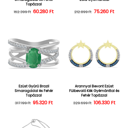
Topázzal
60.280 Ft
Normál ár
Kedvezményes ár
75.260 Ft
Normál ár
Kedvezményes
162.399 Ft
212.899 Ft
Ezüst Gyűrű Brazil
Arannyal Bevont Ezüst
Smaragddal és Fehér
Fülbevaló Kék Gyémánttal és
Topázzal
Fehér Topázzal
95.320 Ft
Normál ár
Kedvezményes ár
106.330 Ft
Normál ár
Kedvezményes
317.199 Ft
329.699 Ft