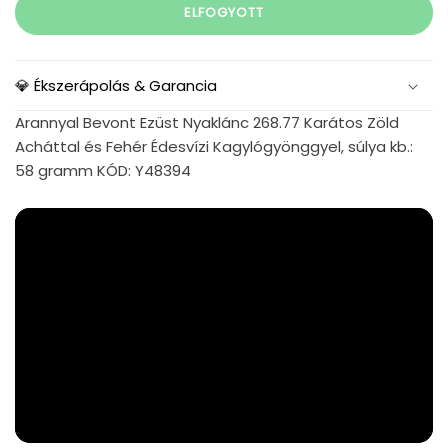
ELFOGYOTT
💎 Ékszerápolás & Garancia
Arannyal Bevont Ezüst Nyaklánc 268.77 Karátos Zöld
Acháttal és Fehér Édesvízi Kagylógyönggyel, súlya kb.:
58 gramm KÓD: Y48394