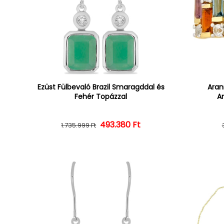
Ezüst Fülbevaló Brazil Smaragddal és
Aran
Fehér Topázzal
Am
493.380 Ft
Normál ár
Kedvezményes ár
1.735.999 Ft