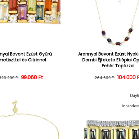
nyal Bevont Ezüst Gyűrű
Arannyal Bevont Ezüst Nyak
etiszttel és Citrinnel
Dembi Éjfekete Etiópiai Op
Fehér Topázzal
Normál ár
Kedvezményes ár
99.060 Ft
104.000 
Normál 
Kedvezm
329.299 Ft
264.699 Ft