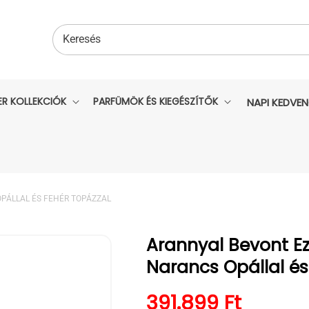
Keresés
ER KOLLEKCIÓK
PARFÜMÖK ÉS KIEGÉSZÍTŐK
NAPI KEDVE
PÁLLAL ÉS FEHÉR TOPÁZZAL
Arannyal Bevont E
Narancs Opállal és
Normál ár
391.899 Ft