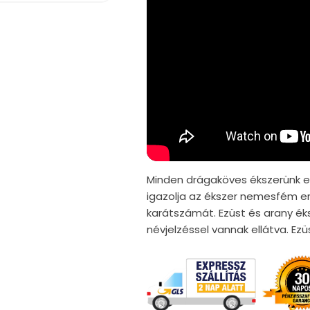
Minden drágaköves ékszerünk er
igazolja az ékszer nemesfém er
karátszámát. Ezüst és arany ék
névjelzéssel vannak ellátva. E