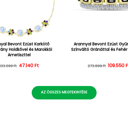
yal Bevont Ezüst Karkötő
Arannyal Bevont Ezüst Gyűrű
vány Holdkővel és Marokkói
Színváltó Gránáttal és Fehé
Ametiszttel
47.140 Ft
Normál ár
Kedvezményes ár
109.550 F
Normál 
Kedvezm
133.099 Ft
273.899 Ft
AZ ÖSSZES MEGTEKINTÉSE