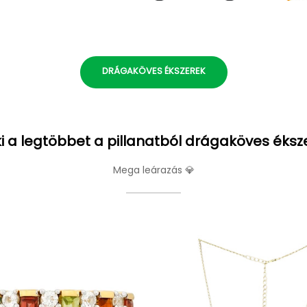
DRÁGAKÖVES ÉKSZEREK
i a legtöbbet a pillanatból drágaköves éksz
Mega leárazás 💎