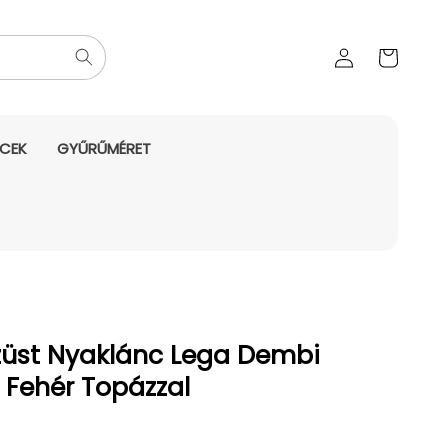
Az Ön
Bejelentkezés
kosara
NCEK
GYŰRŰMÉRET
züst Nyaklánc Lega Dembi
 Fehér Topázzal