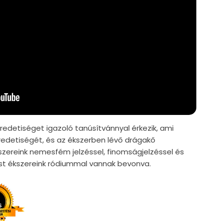
edetiséget igazoló tanúsítvánnyal érkezik, ami
edetiségét, és az ékszerben lévő drágakő
szereink nemesfém jelzéssel, finomságjelzéssel és
züst ékszereink ródiummal vannak bevonva.