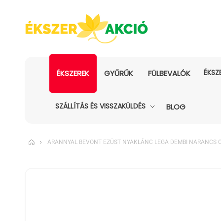
ÉKSZ
ÉKSZEREK
GYŰRŰK
FÜLBEVALÓK
SZÁLLÍTÁS ÉS VISSZAKÜLDÉS
BLOG
›
ARANNYAL BEVONT EZÜST NYAKLÁNC LEGA DEMBI NARANCS O
KIHAGYÁS, ÉS
UGRÁS A
TERMÉKADATOKRA