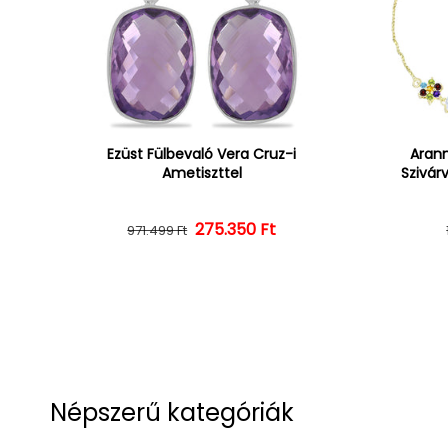
Ezüst Fülbevaló Vera Cruz-i
Arann
Ametiszttel
Szivár
275.350 Ft
Normál ár
Kedvezményes ár
971.499 Ft
Népszerű kategóriák