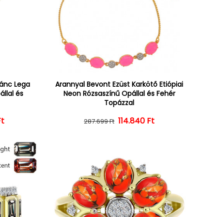
lánc Lega
Arannyal Bevont Ezüst Karkötő Etiópiai
állal és
Neon Rózsaszínű Opállal és Fehér
Topázzal
Ft
ár
ényes ár
114.840 Ft
Normál ár
Kedvezményes ár
287.699 Ft