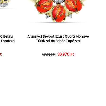
 Bekilyi
Arannyal Bevont Ezüst Gyűrű Mohave
r Topázzal
Türkizzel és Fehér Topázzal
t
ár
ényes ár
38.970 Ft
Normál ár
Kedvezményes ár
121.799 Ft