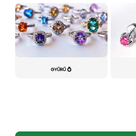
GYŰRŰ 💍