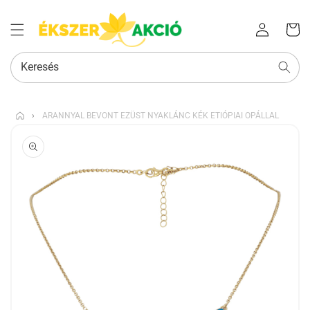
Az Ön
Bejelentkezés
kosara
Keresés
›
ARANNYAL BEVONT EZÜST NYAKLÁNC KÉK ETIÓPIAI OPÁLLAL
KIHAGYÁS, ÉS
UGRÁS A
TERMÉKADATOKRA