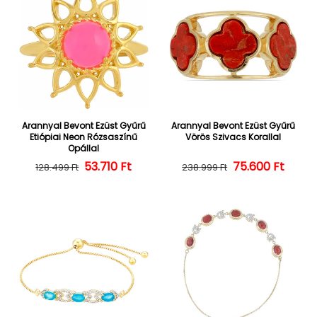
Arannyal Bevont Ezüst Gyűrű
Arannyal Bevont Ezüst Gyűrű
Etiópiai Neon Rózsaszínű
Vörös Szivacs Korallal
Opállal
Normál ár
Kedvezményes ár
53.710 Ft
Normál ár
Kedvezményes
75.600 Ft
128.499 Ft
238.999 Ft