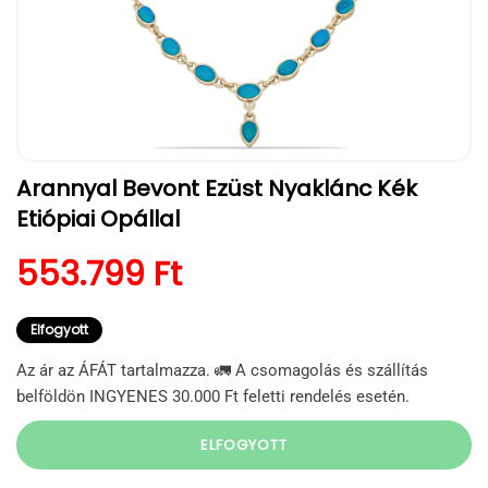
1.
Arannyal Bevont Ezüst Nyaklánc Kék
médiafájl
megnyitása
Etiópiai Opállal
a
modális
párbeszédpanelen
Normál ár
553.799 Ft
Elfogyott
Az ár az ÁFÁT tartalmazza. 🚛 A csomagolás és szállítás
belföldön INGYENES 30.000 Ft feletti rendelés esetén.
ELFOGYOTT