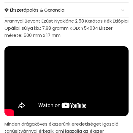
💎 Ékszerápolás & Garancia
Arannyal Bevont Ezüst Nyaklánc 2.58 Karátos Kék Etiópiai
Opállal, súlya kb.: 7.98 gramm KÓD: Y54034 Ékszer
mérete: 500 mm x 17 mm
Minden drágaköves ékszerünk eredetiséget igazoló
tanúsítvánnyal érkezik, ami igazolja az ékszer