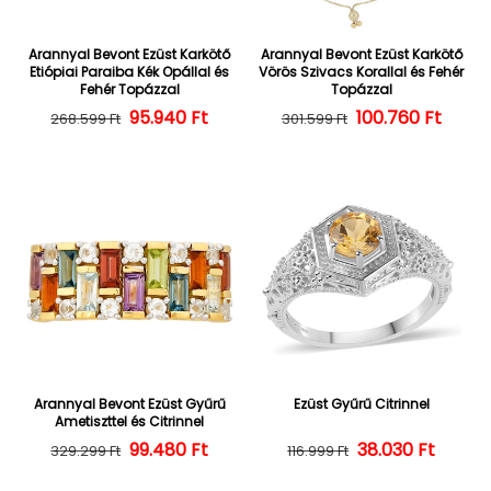
Arannyal Bevont Ezüst Karkötő
Arannyal Bevont Ezüst Karkötő
Etiópiai Paraiba Kék Opállal és
Vörös Szivacs Korallal és Fehér
Fehér Topázzal
Topázzal
Normál ár
Kedvezményes ár
95.940 Ft
100.760 Ft
Normál ár
Kedvezményes
268.599 Ft
301.599 Ft
Arannyal Bevont Ezüst Gyűrű
Ezüst Gyűrű Citrinnel
Ametiszttel és Citrinnel
Normál ár
Kedvezményes ár
99.480 Ft
38.030 Ft
Normál ár
Kedvezményes
329.299 Ft
116.999 Ft