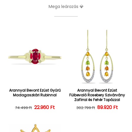
Mega leárazás 💎
Arannyal Bevont Ezüst Gyűrű
Arannyal Bevont Ezüst
Madagaszkári Rubinnal
Fülbevaló Rosebery Szivárvány
Zafírral és Fehér Topázzal
22.960 Ft
Normál ár
Kedvezményes ár
Normál ár
Kedvezményes
89.920 Ft
74.499 Ft
302.799 Ft