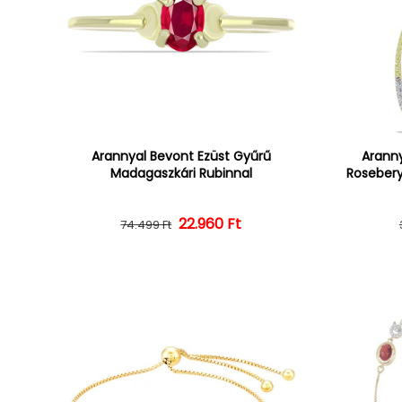
Arannyal Bevont Ezüst Gyűrű
Aranny
Madagaszkári Rubinnal
Rosebery
22.960 Ft
Normál ár
Kedvezményes ár
74.499 Ft