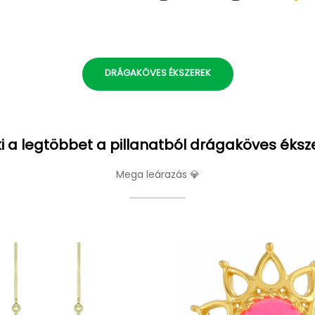
DRÁGAKÖVES ÉKSZEREK
i a legtöbbet a pillanatból drágaköves éksz
Mega leárazás 💎