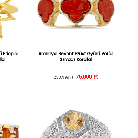
 Etiópiai
Arannyal Bevont Ezüst Gyűrű Vörös
lal
Szivacs Korallal
ár
ényes ár
t
Normál ár
Kedvezményes ár
75.600 Ft
238.999 Ft