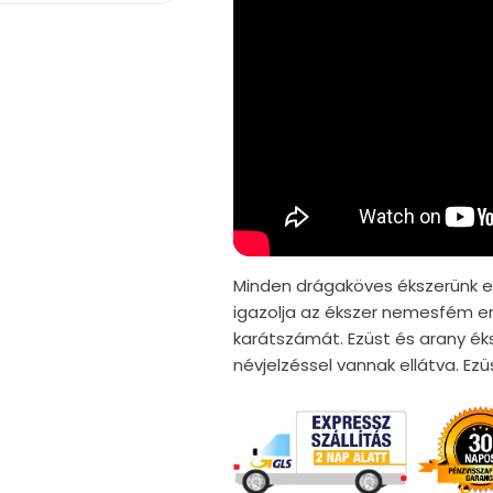
Minden drágaköves ékszerünk er
igazolja az ékszer nemesfém er
karátszámát. Ezüst és arany ék
névjelzéssel vannak ellátva. E