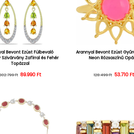
al Bevont Ezüst Fülbevaló
Arannyal Bevont Ezüst Gyűrű
 Szivárvány Zafírral és Fehér
Neon Rózsaszínű Opál
Topázzal
Normál ár
Kedvezményes ár
89.990 Ft
Normál 
Kedvezm
53.710 F
302.799 Ft
128.499 Ft