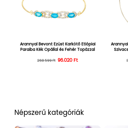
Arannyal Bevont Ezüst Karkötő Etiópiai
Arannyal
Paraiba Kék Opállal és Fehér Topázzal
Szivacs
Normál ár
Kedvezményes ár
96.020 Ft
268.599 Ft
Népszerű kategóriák