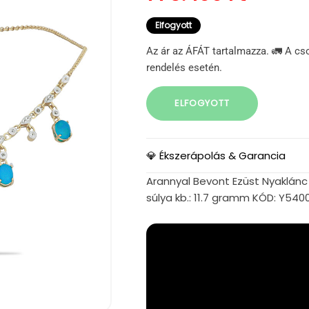
Elfogyott
Az ár az ÁFÁT tartalmazza. 🚛 A cs
rendelés esetén.
ELFOGYOTT
💎 Ékszerápolás & Garancia
Arannyal Bevont Ezüst Nyaklánc 
súlya kb.: 11.7 gramm KÓD: Y54