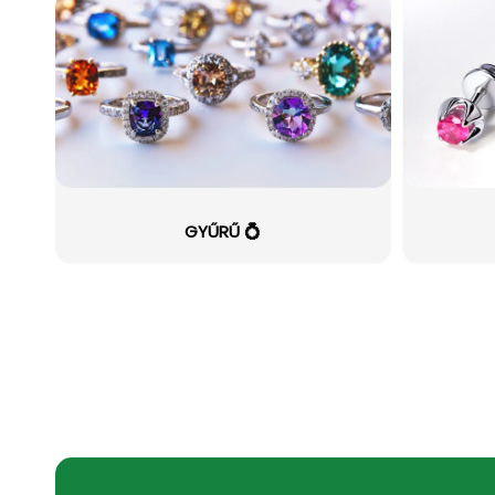
GYŰRŰ 💍