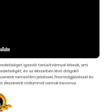
edetiséget igazoló tanúsítvánnyal érkezik, ami
edetiségét, és az ékszerben lévő drágakő
szereink nemesfém jelzéssel, finomságjelzéssel és
züst ékszereink ródiummal vannak bevonva.