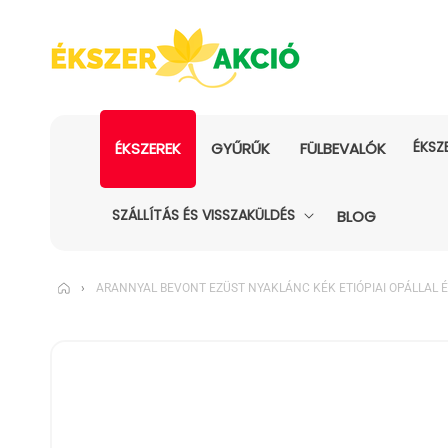
ÉKSZ
ÉKSZEREK
GYŰRŰK
FÜLBEVALÓK
SZÁLLÍTÁS ÉS VISSZAKÜLDÉS
BLOG
›
ARANNYAL BEVONT EZÜST NYAKLÁNC KÉK ETIÓPIAI OPÁLLAL 
KIHAGYÁS, ÉS
UGRÁS A
TERMÉKADATOKRA