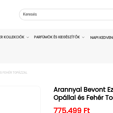
Keresés
ER KOLLEKCIÓK
PARFÜMÖK ÉS KIEGÉSZÍTŐK
NAPI KEDVE
ÉS FEHÉR TOPÁZZAL
Arannyal Bevont Ez
Opállal és Fehér T
Normál ár
775.499 Ft