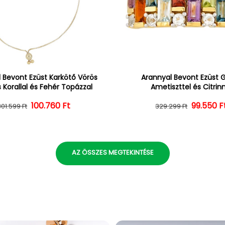
 Bevont Ezüst Karkötő Vörös
Arannyal Bevont Ezüst 
 Korallal és Fehér Topázzal
Ametiszttel és Citrin
100.760 Ft
Normál ár
Kedvezményes ár
Normál 
Kedvezm
99.550 F
301.599 Ft
329.299 Ft
AZ ÖSSZES MEGTEKINTÉSE