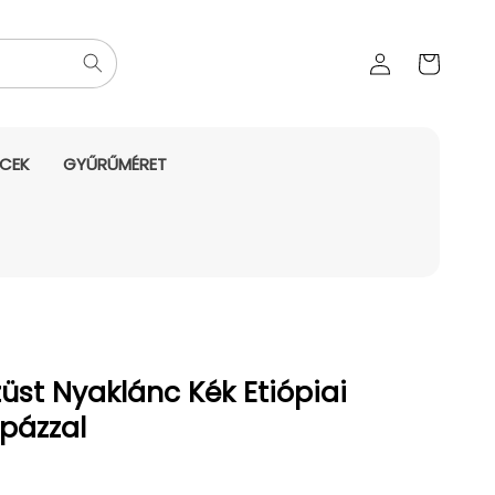
Az Ön
Bejelentkezés
kosara
NCEK
GYŰRŰMÉRET
üst Nyaklánc Kék Etiópiai
opázzal