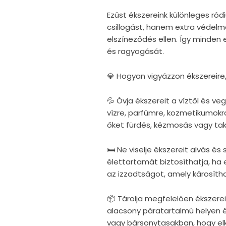
Ezüst ékszereink különleges r
csillogást, hanem extra védelm
elszíneződés ellen. Így minden
és ragyogását.
💎 Hogyan vigyázzon ékszereire
💦 Óvja ékszereit a víztől és v
vízre, parfümre, kozmetikumokra
őket fürdés, kézmosás vagy taka
🛏 Ne viselje ékszereit alvás é
élettartamát biztosíthatja, ha e
az izzadtságot, amely károsítha
📦 Tárolja megfelelően ékszerei
alacsony páratartalmú helyen 
vagy bársonytasakban, hogy elke