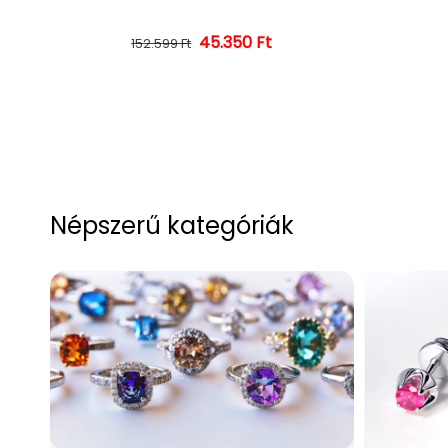
45.350 Ft
Normál ár
Kedvezményes ár
152.599 Ft
Népszerű kategóriák