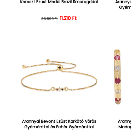
Kereszt Ezüst Medál Brazil Smaragddal
Arannya
Gyémá
Normál ár
Kedvezményes ár
11.210 Ft
33.599 Ft
Arannyal Bevont Ezüst Karkötő Vörös
Aranny
Gyémánttal és Fehér Gyémánttal
Madag