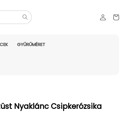
Az Ön
Bejelentkezés
kosara
NCEK
GYŰRŰMÉRET
üst Nyaklánc Csipkerózsika