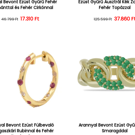
l Bevont Ezüst Gyűrű Fehér
Ezüst Gyűrű Ausztrál Kék Zaf
nttal és Fehér Cirkónnal
Fehér Topázzal
Normál ár
Kedvezményes ár
17.310 Ft
37.860 F
Normál 
Kedvezm
46.799 Ft
125.599 Ft
al Bevont Ezüst Fülbevaló
Arannyal Bevont Ezüst Gyűr
aszkári Rubinnal és Fehér
Smaragddal