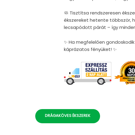
🧼 Tisztítsa rendszeresen éksze
ékszereket hetente többször, ho
lecsapódott párát – így minden
✨ Ha megfelelően gondoskodik é
káprázatos fényüket! ✨
DRÁGAKÖVES ÉKSZEREK