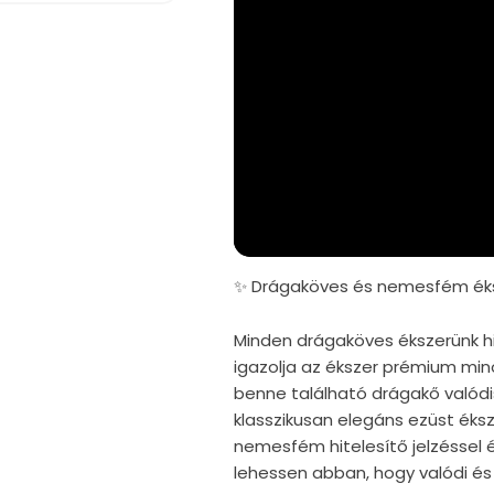
✨ Drágaköves és nemesfém éks
Minden drágaköves ékszerünk hi
igazolja az ékszer prémium mi
benne található drágakő valód
klasszikusan elegáns ezüst éks
nemesfém hitelesítő jelzéssel é
lehessen abban, hogy valódi és 