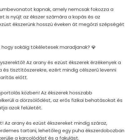
ódiumbevonatot kapnak, amely nemcsak fokozza a
et is nyújt az ékszer számára a kopás és az
 ezüst ékszerünk hosszú éveken át megőrzi szépségét
, hogy sokáig tökéletesek maradjanak? 💎
egyszerektől! Az arany és ezüst ékszerek érzékenyek a
 és tisztítószerekre, ezért mindig célszerű levenni
rítás előtt.
s sportolás közben! Az ékszerek hosszabb
lkerüli a dörzsölődést, az erős fizikai behatásokat és
tja azok felületét.
t! Az arany és ezüst ékszereket mindig száraz,
érdemes tartani, lehetőleg egy puha ékszerdobozban
rülje a karcolódást és a fakulást.