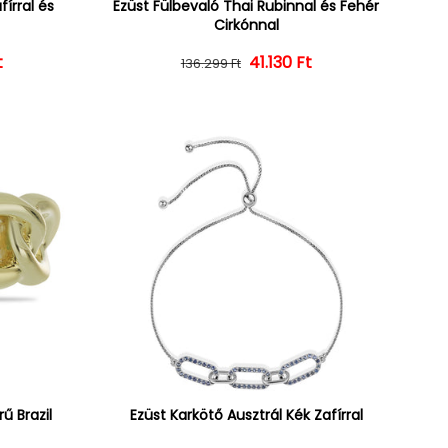
írral és
Ezüst Fülbevaló Thai Rubinnal és Fehér
Cirkónnal
t
ár
ényes ár
Normál ár
Kedvezményes ár
41.130 Ft
136.299 Ft
ű Brazil
Ezüst Karkötő Ausztrál Kék Zafírral