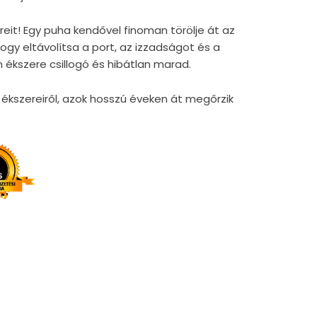
reit! Egy puha kendővel finoman törölje át az
gy eltávolítsa a port, az izzadságot és a
 ékszere csillogó és hibátlan marad.
kszereiről, azok hosszú éveken át megőrzik