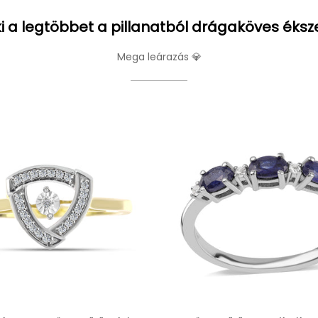
i a legtöbbet a pillanatból drágaköves éksz
Mega leárazás 💎