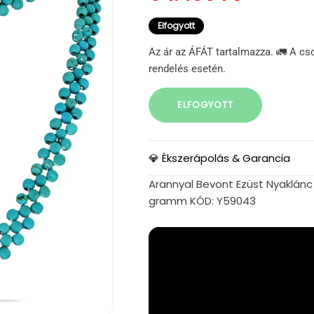
Elfogyott
Az ár az ÁFÁT tartalmazza. 🚛 A cs
rendelés esetén.
ELFOGYOTT
💎 Ékszerápolás & Garancia
Arannyal Bevont Ezüst Nyaklánc 7
gramm KÓD: Y59043