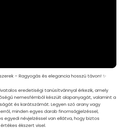
zerek – Ragyogás és elegancia hosszú távon! ✨
vatalos eredetiségi tanúsítvánnyal érkezik, amely
nőségű nemesfémből készült alapanyagát, valamint a
iságát és karátszámát. Legyen szó arany vagy
zerről, minden egyes darab finomságjelzéssel,
s egyedi névjelzéssel van ellátva, hogy biztos
értékes ékszert visel.