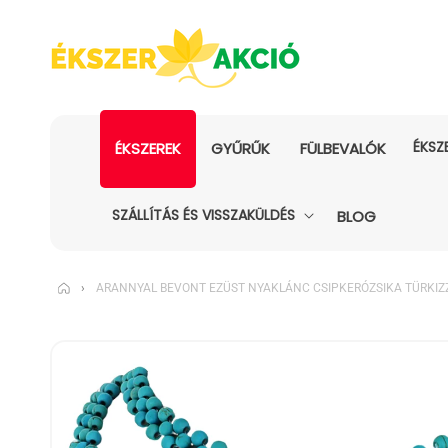
ÉKSZ
ÉKSZEREK
GYŰRŰK
FÜLBEVALÓK
SZÁLLÍTÁS ÉS VISSZAKÜLDÉS
BLOG
›
ARANNYAL BEVONT EZÜST NYAKLÁNC CSIPKERÓZSIKA TÜRKIZ
KIHAGYÁS, ÉS
UGRÁS A
TERMÉKADATOKRA