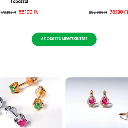
Topázzal
56.100 Ft
Normál ár
Kedvezményes ár
Normál 
Kedvezm
78.190 F
173.199 Ft
252.899 Ft
AZ ÖSSZES MEGTEKINTÉSE