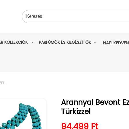
Keresés
ER KOLLEKCIÓK
PARFÜMÖK ÉS KIEGÉSZÍTŐK
NAPI KEDVE
ZEL
Arannyal Bevont Ez
Türkizzel
Normál ár
94.499 Ft