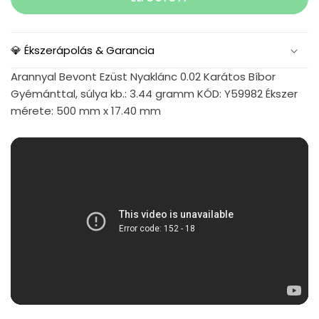
💎 Ékszerápolás & Garancia
Arannyal Bevont Ezüst Nyaklánc 0.02 Karátos Bíbor
Gyémánttal, súlya kb.: 3.44 gramm KÓD: Y59982 Ékszer
mérete: 500 mm x 17.40 mm