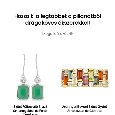
Hozza ki a legtöbbet a pillanatból
drágaköves ékszerekkel!
Mega leárazás 💎
Ezüst Fülbevaló Brazil
Arannyal Bevont Ezüst Gyűrű
Smaragddal és Fehér
Ametiszttel és Citrinnel
Topázzal