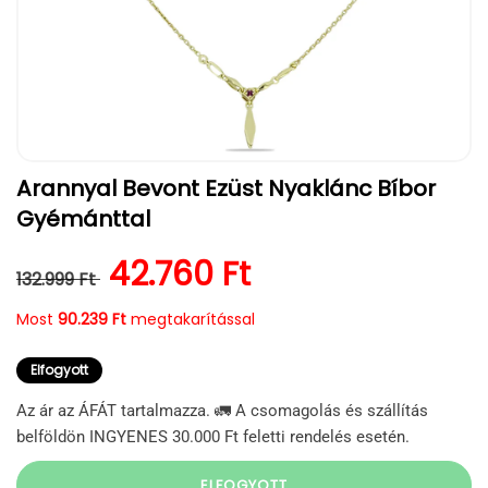
1.
Arannyal Bevont Ezüst Nyaklánc Bíbor
médiafájl
megnyitása
Gyémánttal
a
modális
párbeszédpanelen
Normál ár
Kedvezményes ár
42.760 Ft
132.999 Ft
Most
90.239 Ft
megtakarítással
Elfogyott
Az ár az ÁFÁT tartalmazza. 🚛 A csomagolás és szállítás
belföldön INGYENES 30.000 Ft feletti rendelés esetén.
ELFOGYOTT