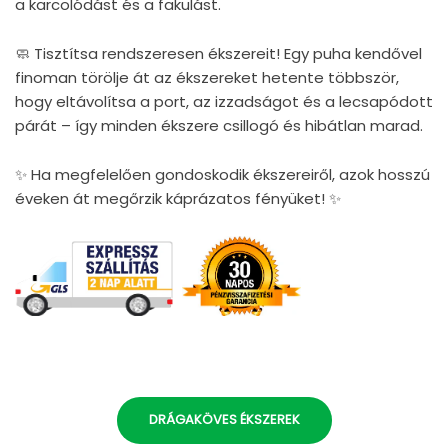
a karcolódást és a fakulást.
🧼 Tisztítsa rendszeresen ékszereit! Egy puha kendővel
finoman törölje át az ékszereket hetente többször,
hogy eltávolítsa a port, az izzadságot és a lecsapódott
párát – így minden ékszere csillogó és hibátlan marad.
✨ Ha megfelelően gondoskodik ékszereiről, azok hosszú
éveken át megőrzik káprázatos fényüket! ✨
DRÁGAKÖVES ÉKSZEREK