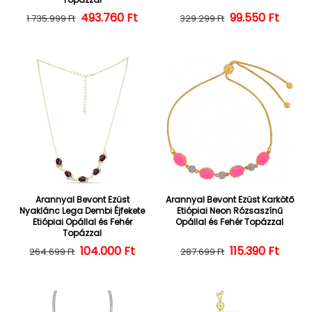
493.760 Ft
Normál ár
Kedvezményes ár
Normál ár
Kedvezményes
99.550 Ft
1.735.999 Ft
329.299 Ft
Arannyal Bevont Ezüst
Arannyal Bevont Ezüst Karkötő
Nyaklánc Lega Dembi Éjfekete
Etiópiai Neon Rózsaszínű
Etiópiai Opállal és Fehér
Opállal és Fehér Topázzal
Topázzal
104.000 Ft
Normál ár
Kedvezményes ár
Normál ár
Kedvezményes
115.390 Ft
264.699 Ft
287.699 Ft