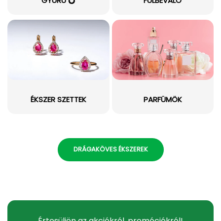
GYŰRŰ 💍
FÜLBEVALÓ
ÉKSZER SZETTEK
PARFÜMÖK
DRÁGAKÖVES ÉKSZEREK
Értesüljön az akciókról, promóciókról!