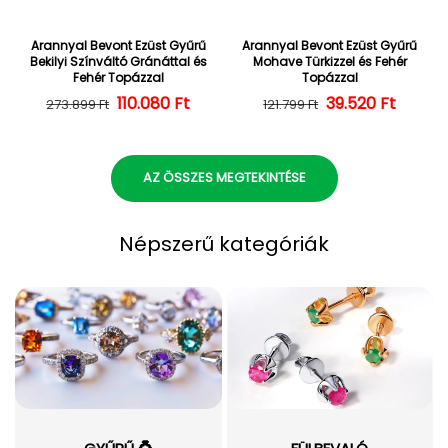
Arannyal Bevont Ezüst Gyűrű
Arannyal Bevont Ezüst Gyűrű
Bekilyi Színváltó Gránáttal és
Mohave Türkizzel és Fehér
Fehér Topázzal
Topázzal
110.080 Ft
Normál ár
Kedvezményes ár
39.520 Ft
Normál ár
Kedvezményes
273.899 Ft
121.799 Ft
AZ ÖSSZES MEGTEKINTÉSE
Népszerű kategóriák