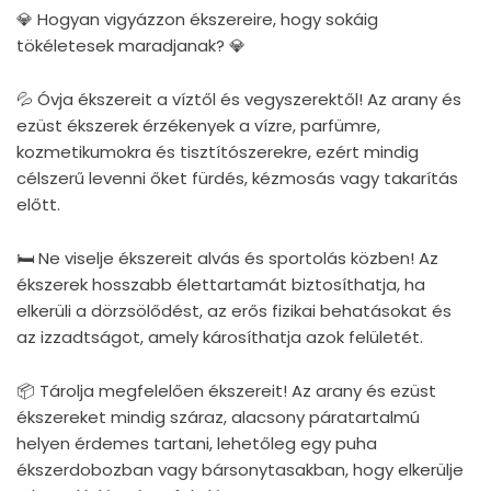
💎 Hogyan vigyázzon ékszereire, hogy sokáig
tökéletesek maradjanak? 💎
💦 Óvja ékszereit a víztől és vegyszerektől! Az arany és
ezüst ékszerek érzékenyek a vízre, parfümre,
kozmetikumokra és tisztítószerekre, ezért mindig
célszerű levenni őket fürdés, kézmosás vagy takarítás
előtt.
🛏 Ne viselje ékszereit alvás és sportolás közben! Az
ékszerek hosszabb élettartamát biztosíthatja, ha
elkerüli a dörzsölődést, az erős fizikai behatásokat és
az izzadtságot, amely károsíthatja azok felületét.
📦 Tárolja megfelelően ékszereit! Az arany és ezüst
ékszereket mindig száraz, alacsony páratartalmú
helyen érdemes tartani, lehetőleg egy puha
ékszerdobozban vagy bársonytasakban, hogy elkerülje