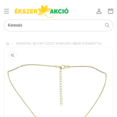
Az Ön
Bejelentkezés
kosara
Keresés
›
ARANNYAL BEVONT EZÜST NYAKLÁNC BÍBOR GYÉMÁNTTAL
KIHAGYÁS, ÉS
UGRÁS A
TERMÉKADATOKRA