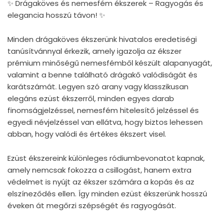
✨ Drágaköves és nemesfém ékszerek – Ragyogás és
elegancia hosszú távon! ✨
Minden drágaköves ékszerünk hivatalos eredetiségi
tanúsítvánnyal érkezik, amely igazolja az ékszer
prémium minőségű nemesfémből készült alapanyagát,
valamint a benne található drágakő valódiságát és
karátszámát. Legyen szó arany vagy klasszikusan
elegáns ezüst ékszerről, minden egyes darab
finomságjelzéssel, nemesfém hitelesítő jelzéssel és
egyedi névjelzéssel van ellátva, hogy biztos lehessen
abban, hogy valódi és értékes ékszert visel.
Ezüst ékszereink különleges ródiumbevonatot kapnak,
amely nemcsak fokozza a csillogást, hanem extra
védelmet is nyújt az ékszer számára a kopás és az
elszíneződés ellen. Így minden ezüst ékszerünk hosszú
éveken át megőrzi szépségét és ragyogását.