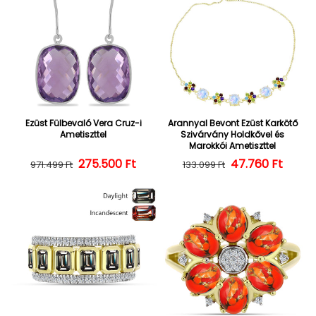
Ezüst Fülbevaló Vera Cruz-i
Arannyal Bevont Ezüst Karkötő
Ametiszttel
Szivárvány Holdkővel és
Marokkói Ametiszttel
275.500 Ft
Normál ár
Kedvezményes ár
47.760 Ft
Normál ár
Kedvezményes
971.499 Ft
133.099 Ft