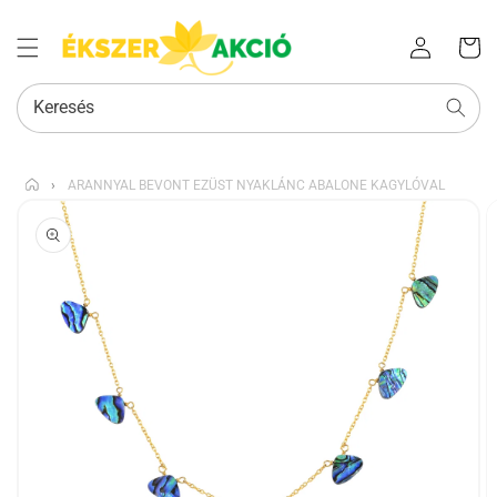
Az Ön
Bejelentkezés
kosara
Keresés
›
ARANNYAL BEVONT EZÜST NYAKLÁNC ABALONE KAGYLÓVAL
KIHAGYÁS, ÉS
UGRÁS A
TERMÉKADATOKRA