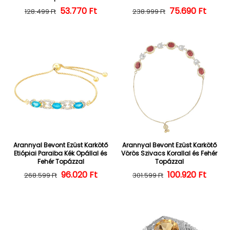
53.770 Ft
Normál ár
Kedvezményes ár
Normál ár
Kedvezményes
75.690 Ft
128.499 Ft
238.999 Ft
Arannyal Bevont Ezüst Karkötő
Arannyal Bevont Ezüst Karkötő
Etiópiai Paraiba Kék Opállal és
Vörös Szivacs Korallal és Fehér
Fehér Topázzal
Topázzal
Normál ár
Kedvezményes ár
96.020 Ft
100.920 Ft
Normál ár
Kedvezményes
268.599 Ft
301.599 Ft