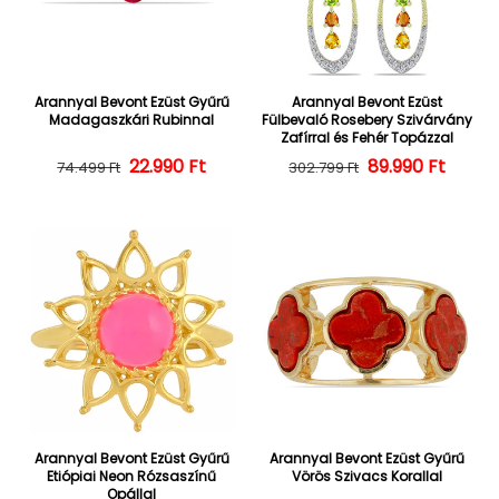
Arannyal Bevont Ezüst Gyűrű
Arannyal Bevont Ezüst
Madagaszkári Rubinnal
Fülbevaló Rosebery Szivárvány
Zafírral és Fehér Topázzal
22.990 Ft
Normál ár
Kedvezményes ár
Normál ár
Kedvezményes
89.990 Ft
74.499 Ft
302.799 Ft
Arannyal Bevont Ezüst Gyűrű
Arannyal Bevont Ezüst Gyűrű
Etiópiai Neon Rózsaszínű
Vörös Szivacs Korallal
Opállal