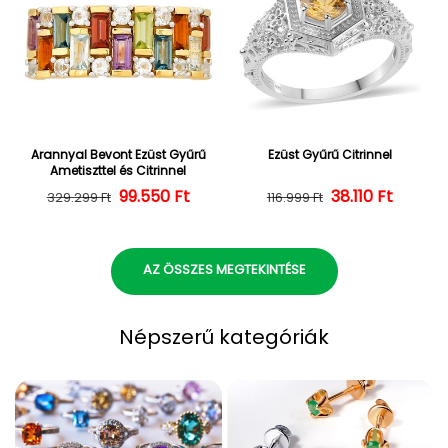
Arannyal Bevont Ezüst Gyűrű
Ezüst Gyűrű Citrinnel
Ametiszttel és Citrinnel
Normál ár
Kedvezményes ár
99.550 Ft
Normál ár
Kedvezményes
38.110 Ft
329.299 Ft
116.999 Ft
AZ ÖSSZES MEGTEKINTÉSE
Népszerű kategóriák