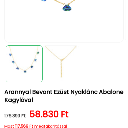
1.
2.
médiafájl
m
megnyitása
m
a
a
modális
m
párbeszédpanelen
p
Arannyal Bevont Ezüst Nyaklánc Abalone
Kagylóval
Normál ár
Kedvezményes ár
58.830 Ft
176.399 Ft
Most
117.569 Ft
megtakarítással