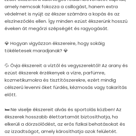
amely nemcsak fokozza a csillogást, hanem extra
védelmet is nyújt az ékszer számára a kopás és az
elszíneződés ellen. Így minden ezüst ékszerünk hosszú
éveken át megőrzi szépségét és ragyogását.
💎 Hogyan vigyázzon ékszereire, hogy sokáig
tökéletesek maradjanak? 💎
💦 Óvja ékszereit a víztől és vegyszerektől! Az arany és
ezüst ékszerek érzékenyek a vízre, parfümre,
kozmetikumokra és tisztítószerekre, ezért mindig
célszerű levenni őket fürdés, kézmosás vagy takarítás
előtt.
🛏 Ne viselje ékszereit alvás és sportolás közben! Az
ékszerek hosszabb élettartamát biztosíthatja, ha
elkerüli a dörzsölődést, az erős fizikai behatásokat és
az izzadtságot, amely károsíthatja azok felületét.