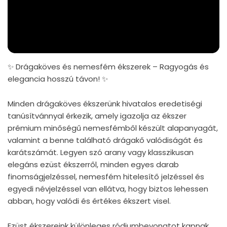
✨ Drágaköves és nemesfém ékszerek – Ragyogás és
elegancia hosszú távon! ✨
Minden drágaköves ékszerünk hivatalos eredetiségi
tanúsítvánnyal érkezik, amely igazolja az ékszer
prémium minőségű nemesfémből készült alapanyagát,
valamint a benne található drágakő valódiságát és
karátszámát. Legyen szó arany vagy klasszikusan
elegáns ezüst ékszerről, minden egyes darab
finomságjelzéssel, nemesfém hitelesítő jelzéssel és
egyedi névjelzéssel van ellátva, hogy biztos lehessen
abban, hogy valódi és értékes ékszert visel.
Ezüst ékszereink különleges ródiumbevonatot kapnak,