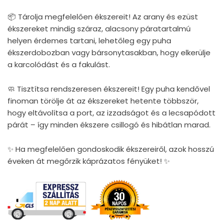
📦 Tárolja megfelelően ékszereit! Az arany és ezüst
ékszereket mindig száraz, alacsony páratartalmú
helyen érdemes tartani, lehetőleg egy puha
ékszerdobozban vagy bársonytasakban, hogy elkerülje
a karcolódást és a fakulást.
🧼 Tisztítsa rendszeresen ékszereit! Egy puha kendővel
finoman törölje át az ékszereket hetente többször,
hogy eltávolítsa a port, az izzadságot és a lecsapódott
párát – így minden ékszere csillogó és hibátlan marad.
✨ Ha megfelelően gondoskodik ékszereiről, azok hosszú
éveken át megőrzik káprázatos fényüket! ✨