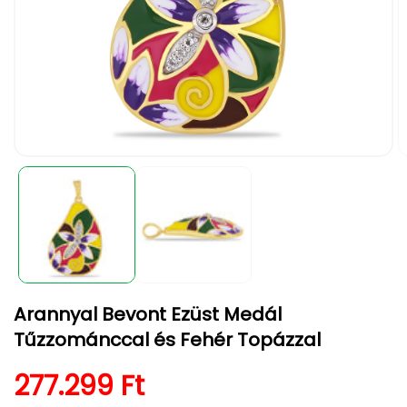
1.
2.
médiafájl
m
megnyitása
m
a
a
modális
m
párbeszédpanelen
p
Arannyal Bevont Ezüst Medál
Tűzzománccal és Fehér Topázzal
Normál ár
277.299 Ft