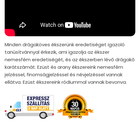
Minden drágaköves ékszerünk eredetiséget igazoló
tanúsítvánnyal érkezik, ami igazolja az ékszer
nemesfém eredetiségét, és az ékszerben lévő drágakő
karátszámát. Ezüst és arany ékszereink nemesfém
jelzéssel, finomságjelzéssel és névjelzéssel vannak
ellátva. Ezüst ékszereink ródiummal vannak bevonva.