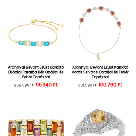
Arannyal Bevont Ezüst Karkötő
Arannyal Bevont Ezüst Karkötő
Etiópiai Paraiba Kék Opállal és
Vörös Szivacs Korallal és Fehér
Fehér Topázzal
Topázzal
Normál ár
Kedvezményes ár
95.940 Ft
100.760 Ft
Normál ár
Kedvezményes
268.599 Ft
301.599 Ft