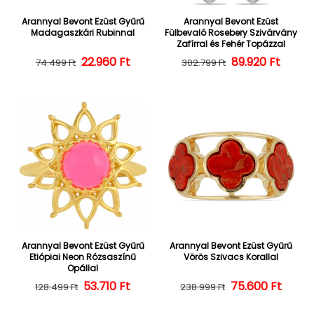
Arannyal Bevont Ezüst Gyűrű
Arannyal Bevont Ezüst
Madagaszkári Rubinnal
Fülbevaló Rosebery Szivárvány
Zafírral és Fehér Topázzal
22.960 Ft
Normál ár
Kedvezményes ár
Normál ár
Kedvezményes
89.920 Ft
74.499 Ft
302.799 Ft
Arannyal Bevont Ezüst Gyűrű
Arannyal Bevont Ezüst Gyűrű
Etiópiai Neon Rózsaszínű
Vörös Szivacs Korallal
Opállal
Normál ár
Kedvezményes ár
53.710 Ft
Normál ár
Kedvezményes
75.600 Ft
128.499 Ft
238.999 Ft