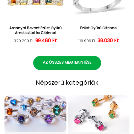
Arannyal Bevont Ezüst Gyűrű
Ezüst Gyűrű Citrinnel
Ametiszttel és Citrinnel
Normál ár
Kedvezményes ár
99.480 Ft
38.030 Ft
Normál ár
Kedvezményes
329.299 Ft
116.999 Ft
AZ ÖSSZES MEGTEKINTÉSE
Népszerű kategóriák