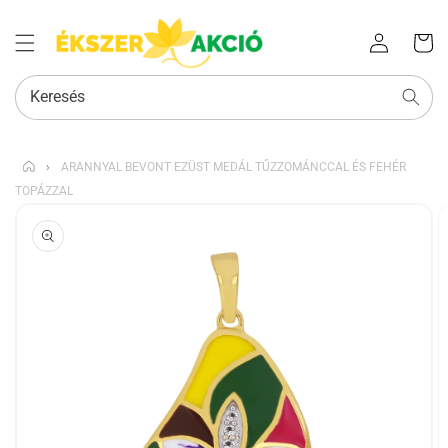
Az Ön
Bejelentkezés
kosara
Keresés
›
ARANNYAL BEVONT EZÜST MEDÁL TŰZZOMÁNCCAL ÉS FEHÉR
TOPÁZZAL
KIHAGYÁS, ÉS
UGRÁS A
TERMÉKADATOKRA