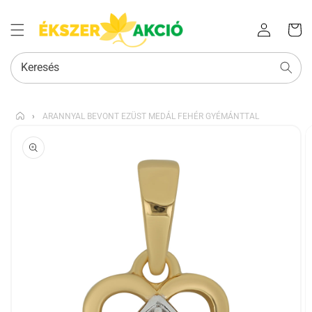
Az Ön
Bejelentkezés
kosara
Keresés
›
ARANNYAL BEVONT EZÜST MEDÁL FEHÉR GYÉMÁNTTAL
KIHAGYÁS, ÉS
UGRÁS A
TERMÉKADATOKRA