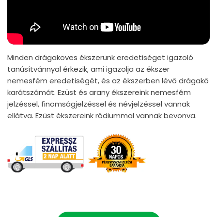
Minden drágaköves ékszerünk eredetiséget igazoló
tanúsítvánnyal érkezik, ami igazolja az ékszer
nemesfém eredetiségét, és az ékszerben lévő drágakő
karátszámát. Ezüst és arany ékszereink nemesfém
jelzéssel, finomságjelzéssel és névjelzéssel vannak
ellátva. Ezüst ékszereink ródiummal vannak bevonva.