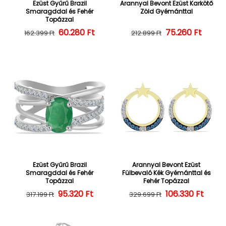
Ezüst Gyűrű Brazil
Arannyal Bevont Ezüst Karkötő
Smaragddal és Fehér
Zöld Gyémánttal
Topázzal
60.280 Ft
Normál ár
Kedvezményes ár
75.260 Ft
Normál ár
Kedvezményes
162.399 Ft
212.899 Ft
Ezüst Gyűrű Brazil
Arannyal Bevont Ezüst
Smaragddal és Fehér
Fülbevaló Kék Gyémánttal és
Topázzal
Fehér Topázzal
95.320 Ft
Normál ár
Kedvezményes ár
106.330 Ft
Normál ár
Kedvezményes
317.199 Ft
329.699 Ft