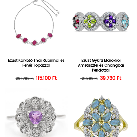
Ezüst Karkötő Thai Rubinnal és
Ezüst Gyűrű Marokkói
Fehér Topázzal
Ametiszttel és Changbai
Peridottal
Normál ár
Kedvezményes ár
115.100 Ft
39.730 Ft
Normál ár
Kedvezményes
291.799 Ft
121.899 Ft