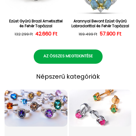
Ezüst Gyűrű Brazil Ametiszttel
Arannyal Bevont Ezüst Gyűrű
és Fehér Topázzal
Labradorittal és Fehér Topázzal
42.660 Ft
Normál ár
Kedvezményes ár
57.900 Ft
Normál ár
Kedvezményes
132.299 Ft
169.499 Ft
AZ ÖSSZES MEGTEKINTÉSE
Népszerű kategóriák