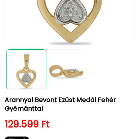
1.
2.
médiafájl
m
megnyitása
m
a
a
modális
m
párbeszédpanelen
p
Arannyal Bevont Ezüst Medál Fehér
Gyémánttal
Normál ár
129.599 Ft