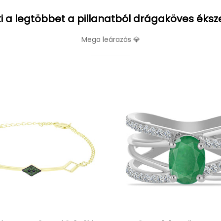
i a legtöbbet a pillanatból drágaköves éksz
Mega leárazás 💎