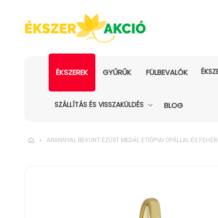
ÉKSZ
ÉKSZEREK
GYŰRŰK
FÜLBEVALÓK
SZÁLLÍTÁS ÉS VISSZAKÜLDÉS
BLOG
›
ARANNYAL BEVONT EZÜST MEDÁL ETIÓPIAI OPÁLLAL ÉS FEHÉR
KIHAGYÁS, ÉS
UGRÁS A
TERMÉKADATOKRA