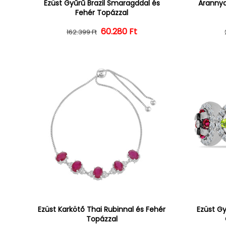
Ezüst Gyűrű Brazil Smaragddal és
Arannya
Fehér Topázzal
60.280 Ft
Normál ár
Kedvezményes ár
162.399 Ft
Ezüst Karkötő Thai Rubinnal és Fehér
Ezüst Gy
Topázzal