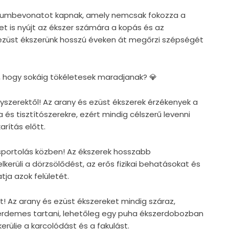
ódiumbevonatot kapnak, amely nemcsak fokozza a
et is nyújt az ékszer számára a kopás és az
 ezüst ékszerünk hosszú éveken át megőrzi szépségét
, hogy sokáig tökéletesek maradjanak? 💎
egyszerektől! Az arany és ezüst ékszerek érzékenyek a
 és tisztítószerekre, ezért mindig célszerű levenni
rítás előtt.
s sportolás közben! Az ékszerek hosszabb
lkerüli a dörzsölődést, az erős fizikai behatásokat és
tja azok felületét.
t! Az arany és ezüst ékszereket mindig száraz,
érdemes tartani, lehetőleg egy puha ékszerdobozban
rülje a karcolódást és a fakulást.