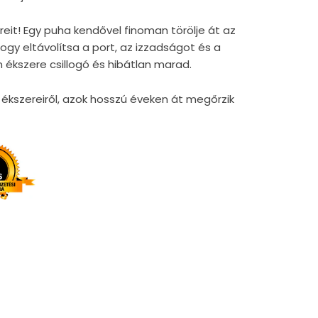
reit! Egy puha kendővel finoman törölje át az
gy eltávolítsa a port, az izzadságot és a
 ékszere csillogó és hibátlan marad.
kszereiről, azok hosszú éveken át megőrzik