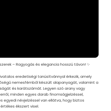
zerek – Ragyogás és elegancia hosszú távon! ✨
vatalos eredetiségi tanúsítvánnyal érkezik, amely
nőségű nemesfémből készült alapanyagát, valamint a
iságát és karátszámát. Legyen szó arany vagy
zerről, minden egyes darab finomságjelzéssel,
s egyedi névjelzéssel van ellátva, hogy biztos
értékes ékszert visel.