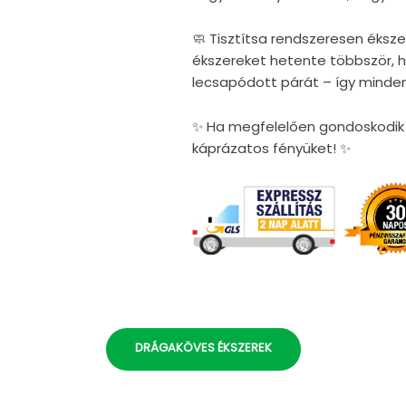
🧼 Tisztítsa rendszeresen éksze
ékszereket hetente többször, ho
lecsapódott párát – így minden
✨ Ha megfelelően gondoskodik é
káprázatos fényüket! ✨
DRÁGAKÖVES ÉKSZEREK