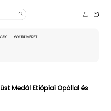
Az Ön
Bejelentkezés
kosara
NCEK
GYŰRŰMÉRET
üst Medál Etiópiai Opállal és