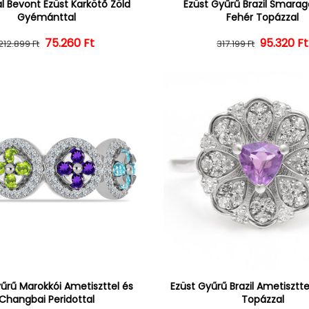
l Bevont Ezüst Karkötő Zöld
Ezüst Gyűrű Brazil Smarag
Gyémánttal
Fehér Topázzal
75.260 Ft
Normál ár
Kedvezményes ár
95.320 Ft
Normál 
Kedvezm
212.899 Ft
317.199 Ft
űrű Marokkói Ametiszttel és
Ezüst Gyűrű Brazil Ametisztte
Changbai Peridottal
Topázzal