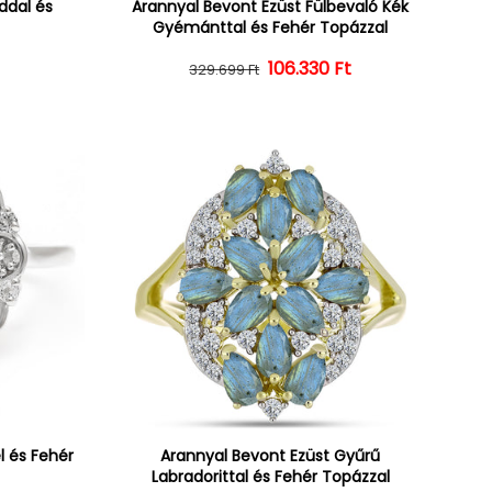
ddal és
Arannyal Bevont Ezüst Fülbevaló Kék
Gyémánttal és Fehér Topázzal
ár
ényes ár
106.330 Ft
Normál ár
Kedvezményes ár
329.699 Ft
l és Fehér
Arannyal Bevont Ezüst Gyűrű
Labradorittal és Fehér Topázzal