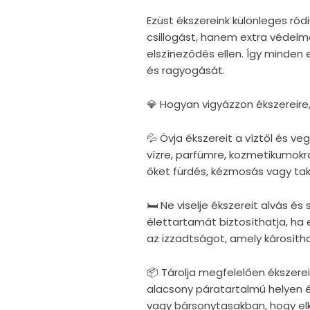
Ezüst ékszereink különleges r
csillogást, hanem extra védelm
elszíneződés ellen. Így minden
és ragyogását.
💎 Hogyan vigyázzon ékszereire
💦 Óvja ékszereit a víztől és v
vízre, parfümre, kozmetikumokra
őket fürdés, kézmosás vagy taka
🛏 Ne viselje ékszereit alvás é
élettartamát biztosíthatja, ha e
az izzadtságot, amely károsítha
📦 Tárolja megfelelően ékszerei
alacsony páratartalmú helyen 
vagy bársonytasakban, hogy elke