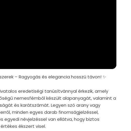
zerek – Ragyogás és elegancia hosszú távon! ✨
vatalos eredetiségi tanúsítvánnyal érkezik, amely
nőségű nemesfémből készült alapanyagát, valamint a
iságát és karátszámát. Legyen szó arany vagy
zerről, minden egyes darab finomságjelzéssel,
s egyedi névjelzéssel van ellátva, hogy biztos
értékes ékszert visel.