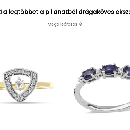
i a legtöbbet a pillanatból drágaköves éksz
Mega leárazás 💎