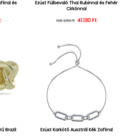
írral és
Ezüst Fülbevaló Thai Rubinnal és Fehér
Cirkónnal
t
ár
ényes ár
Normál ár
Kedvezményes ár
41.130 Ft
136.299 Ft
ű Brazil
Ezüst Karkötő Ausztrál Kék Zafírral