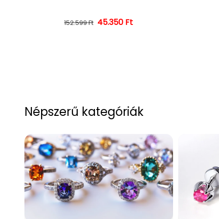
45.350 Ft
Normál ár
Kedvezményes ár
152.599 Ft
Népszerű kategóriák