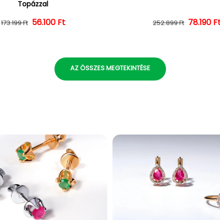
Topázzal
56.100 Ft
Normál ár
Kedvezményes ár
Normál 
Kedvezm
78.190 F
173.199 Ft
252.899 Ft
AZ ÖSSZES MEGTEKINTÉSE