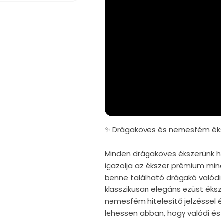
✨ Drágaköves és nemesfém éks
Minden drágaköves ékszerünk hi
igazolja az ékszer prémium mi
benne található drágakő valód
klasszikusan elegáns ezüst éks
nemesfém hitelesítő jelzéssel é
lehessen abban, hogy valódi és 