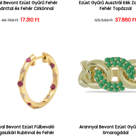
l Bevont Ezüst Gyűrű Fehér
Ezüst Gyűrű Ausztrál Kék Zaf
nttal és Fehér Cirkónnal
Fehér Topázzal
Normál ár
Kedvezményes ár
17.310 Ft
37.860 F
Normál 
Kedvezm
46.799 Ft
125.599 Ft
al Bevont Ezüst Fülbevaló
Arannyal Bevont Ezüst Gyűr
aszkári Rubinnal és Fehér
Smaragddal