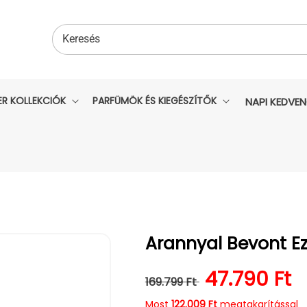
Keresés
ER KOLLEKCIÓK
PARFÜMÖK ÉS KIEGÉSZÍTŐK
NAPI KEDVE
Arannyal Bevont Ez
Normál ár
Kedvezmén
47.790 Ft
169.799 Ft
Most
122.009 Ft
megtakarítással