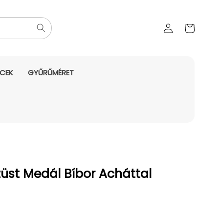
Az Ön
Bejelentkezés
kosara
NCEK
GYŰRŰMÉRET
üst Medál Bíbor Acháttal
yes ár