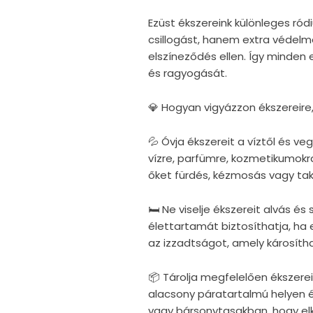
Ezüst ékszereink különleges r
csillogást, hanem extra védelm
elszíneződés ellen. Így minden
és ragyogását.
💎 Hogyan vigyázzon ékszereire
💦 Óvja ékszereit a víztől és v
vízre, parfümre, kozmetikumokra
őket fürdés, kézmosás vagy taka
🛏 Ne viselje ékszereit alvás é
élettartamát biztosíthatja, ha e
az izzadtságot, amely károsítha
📦 Tárolja megfelelően ékszerei
alacsony páratartalmú helyen 
vagy bársonytasakban, hogy elke