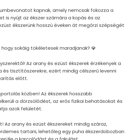
ódiumbevonatot kapnak, amely nemcsak fokozza a
et is nyújt az ékszer számára a kopás és az
 ezüst ékszerünk hosszú éveken át megőrzi szépségét
, hogy sokáig tökéletesek maradjanak? 💎
egyszerektől! Az arany és ezüst ékszerek érzékenyek a
 és tisztítószerekre, ezért mindig célszerű levenni
rítás előtt.
s sportolás közben! Az ékszerek hosszabb
lkerüli a dörzsölődést, az erős fizikai behatásokat és
tja azok felületét.
t! Az arany és ezüst ékszereket mindig száraz,
érdemes tartani, lehetőleg egy puha ékszerdobozban
rülje a karcolódást és a fakulást.