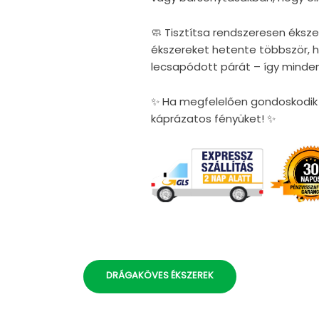
🧼 Tisztítsa rendszeresen éksze
ékszereket hetente többször, ho
lecsapódott párát – így minden
✨ Ha megfelelően gondoskodik é
káprázatos fényüket! ✨
DRÁGAKÖVES ÉKSZEREK