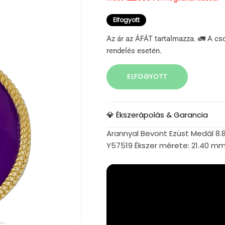
Elfogyott
Az ár az ÁFÁT tartalmazza. 🚛 A cs
rendelés esetén.
ELFOGYOTT
💎 Ékszerápolás & Garancia
Arannyal Bevont Ezüst Medál 8.8
Y57519 Ékszer mérete: 21.40 m