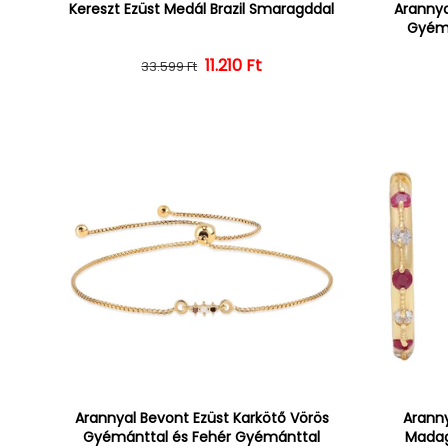
Kereszt Ezüst Medál Brazil Smaragddal
Arannya
Gyémá
Normál ár
Kedvezményes ár
11.210 Ft
33.599 Ft
Arannyal Bevont Ezüst Karkötő Vörös
Aranny
Gyémánttal és Fehér Gyémánttal
Madag