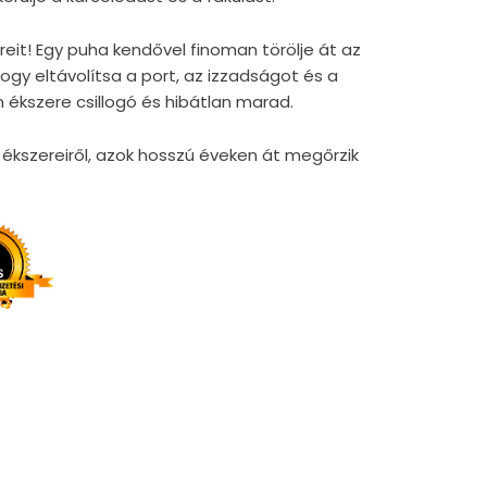
reit! Egy puha kendővel finoman törölje át az
gy eltávolítsa a port, az izzadságot és a
 ékszere csillogó és hibátlan marad.
kszereiről, azok hosszú éveken át megőrzik