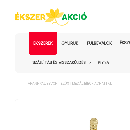
ÉKSZ
ÉKSZEREK
GYŰRŰK
FÜLBEVALÓK
SZÁLLÍTÁS ÉS VISSZAKÜLDÉS
BLOG
›
ARANNYAL BEVONT EZÜST MEDÁL BÍBOR ACHÁTTAL
KIHAGYÁS, ÉS
UGRÁS A
TERMÉKADATOKRA