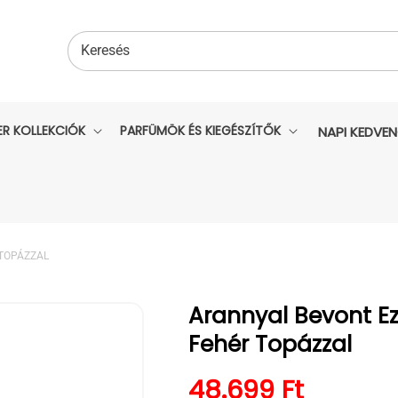
Keresés
ER KOLLEKCIÓK
PARFÜMÖK ÉS KIEGÉSZÍTŐK
NAPI KEDVE
 TOPÁZZAL
Arannyal Bevont Ez
Fehér Topázzal
Normál ár
48.699 Ft