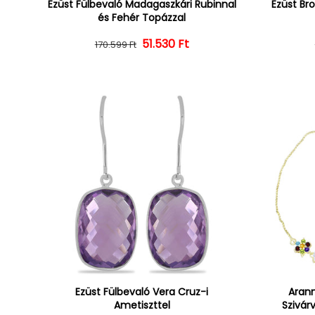
Ezüst Fülbevaló Madagaszkári Rubinnal
Ezüst Br
és Fehér Topázzal
Normál ár
Kedvezményes ár
51.530 Ft
170.599 Ft
Ezüst Fülbevaló Vera Cruz-i
Arann
Ametiszttel
Szivár