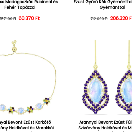
oss Madagaszkári Rubinnal és
Ezüst Gyűrű Kék Gyémánttal
Fehér Topázzal
Gyémánttal
60.370 Ft
Normál ár
Kedvezményes ár
206.320 F
Normál 
Kedvezm
157.199 Ft
712.099 Ft
yal Bevont Ezüst Karkötő
Arannyal Bevont Ezüst Fü
vány Holdkővel és Marokkói
Szivárvány Holdkővel és M