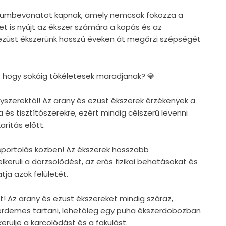
ódiumbevonatot kapnak, amely nemcsak fokozza a
et is nyújt az ékszer számára a kopás és az
 ezüst ékszerünk hosszú éveken át megőrzi szépségét
, hogy sokáig tökéletesek maradjanak? 💎
egyszerektől! Az arany és ezüst ékszerek érzékenyek a
 és tisztítószerekre, ezért mindig célszerű levenni
rítás előtt.
s sportolás közben! Az ékszerek hosszabb
lkerüli a dörzsölődést, az erős fizikai behatásokat és
tja azok felületét.
t! Az arany és ezüst ékszereket mindig száraz,
érdemes tartani, lehetőleg egy puha ékszerdobozban
rülje a karcolódást és a fakulást.