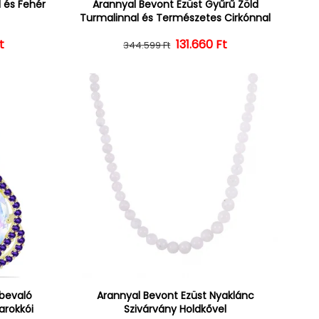
 és Fehér
Arannyal Bevont Ezüst Gyűrű Zöld
Turmalinnal és Természetes Cirkónnal
t
ár
ényes ár
Normál ár
Kedvezményes ár
131.660 Ft
344.599 Ft
lbevaló
Arannyal Bevont Ezüst Nyaklánc
arokkói
Szivárvány Holdkővel