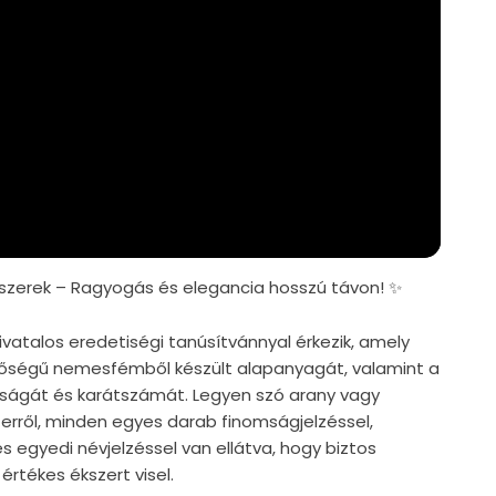
zerek – Ragyogás és elegancia hosszú távon! ✨
vatalos eredetiségi tanúsítvánnyal érkezik, amely
nőségű nemesfémből készült alapanyagát, valamint a
iságát és karátszámát. Legyen szó arany vagy
zerről, minden egyes darab finomságjelzéssel,
s egyedi névjelzéssel van ellátva, hogy biztos
értékes ékszert visel.