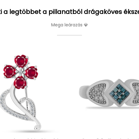
i a legtöbbet a pillanatból drágaköves éksz
Mega leárazás 💎