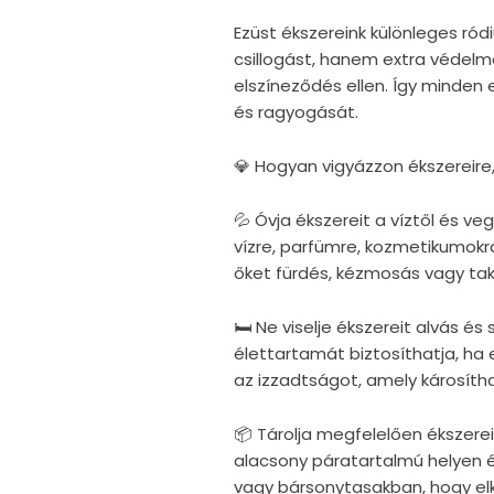
Ezüst ékszereink különleges r
csillogást, hanem extra védelm
elszíneződés ellen. Így minden
és ragyogását.
💎 Hogyan vigyázzon ékszereire
💦 Óvja ékszereit a víztől és v
vízre, parfümre, kozmetikumokra
őket fürdés, kézmosás vagy taka
🛏 Ne viselje ékszereit alvás é
élettartamát biztosíthatja, ha e
az izzadtságot, amely károsítha
📦 Tárolja megfelelően ékszerei
alacsony páratartalmú helyen 
vagy bársonytasakban, hogy elke