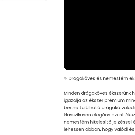
✨ Drágaköves és nemesfém éks
Minden drágaköves ékszerünk hi
igazolja az ékszer prémium mi
benne található drágakő valód
klasszikusan elegáns ezüst éks
nemesfém hitelesítő jelzéssel é
lehessen abban, hogy valódi és 