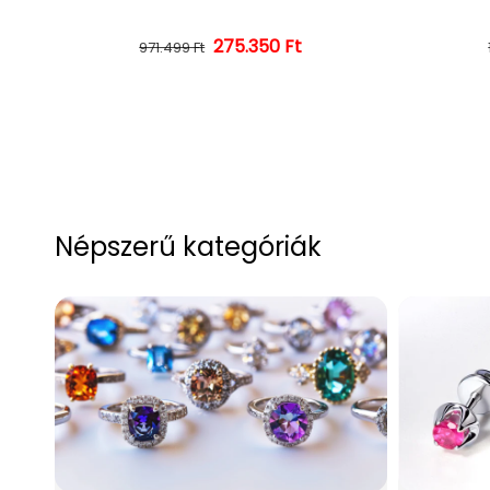
275.350 Ft
Normál ár
Kedvezményes ár
971.499 Ft
Népszerű kategóriák