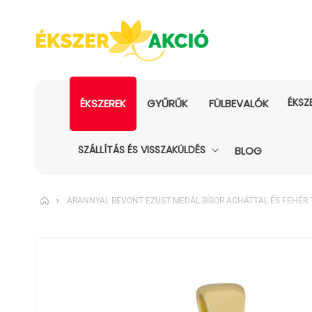
ÉKSZ
ÉKSZEREK
GYŰRŰK
FÜLBEVALÓK
SZÁLLÍTÁS ÉS VISSZAKÜLDÉS
BLOG
›
ARANNYAL BEVONT EZÜST MEDÁL BÍBOR ACHÁTTAL ÉS FEHÉR
KIHAGYÁS, ÉS
UGRÁS A
TERMÉKADATOKRA