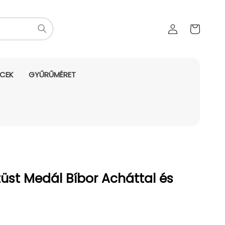
Az Ön
Bejelentkezés
kosara
NCEK
GYŰRŰMÉRET
üst Medál Bíbor Acháttal és