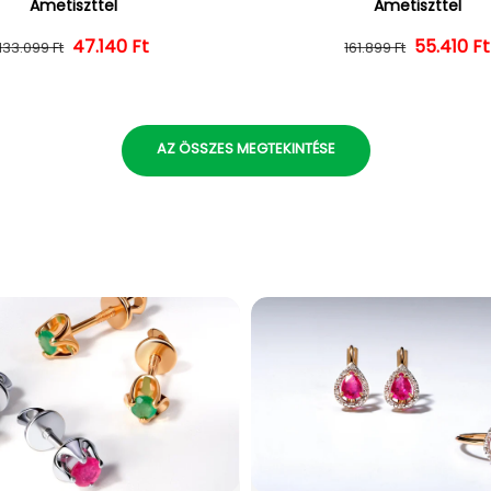
Ametiszttel
Ametiszttel
47.140 Ft
Normál ár
Kedvezményes ár
55.410 Ft
Normál 
Kedvezm
133.099 Ft
161.899 Ft
AZ ÖSSZES MEGTEKINTÉSE