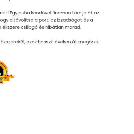
reit! Egy puha kendővel finoman törölje át az
gy eltávolítsa a port, az izzadságot és a
 ékszere csillogó és hibátlan marad.
kszereiről, azok hosszú éveken át megőrzik