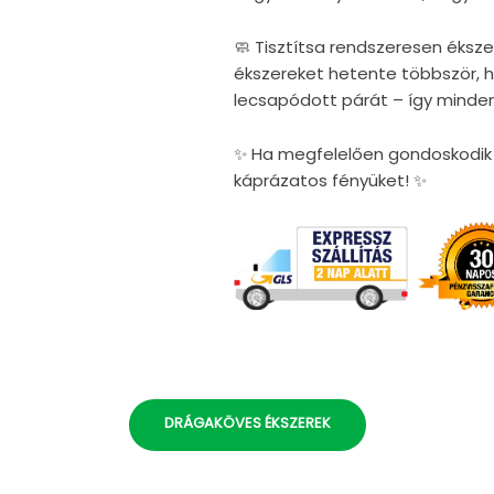
🧼 Tisztítsa rendszeresen éksze
ékszereket hetente többször, ho
lecsapódott párát – így minden
✨ Ha megfelelően gondoskodik é
káprázatos fényüket! ✨
DRÁGAKÖVES ÉKSZEREK