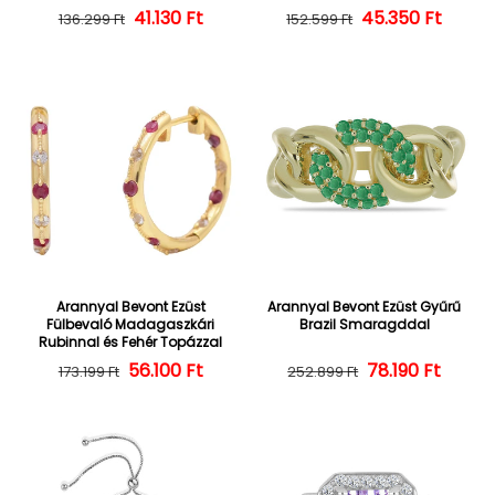
Normál ár
Kedvezményes ár
41.130 Ft
45.350 Ft
Normál ár
Kedvezményes
136.299 Ft
152.599 Ft
Arannyal Bevont Ezüst
Arannyal Bevont Ezüst Gyűrű
Fülbevaló Madagaszkári
Brazil Smaragddal
Rubinnal és Fehér Topázzal
56.100 Ft
Normál ár
Kedvezményes ár
Normál ár
Kedvezményes
78.190 Ft
173.199 Ft
252.899 Ft