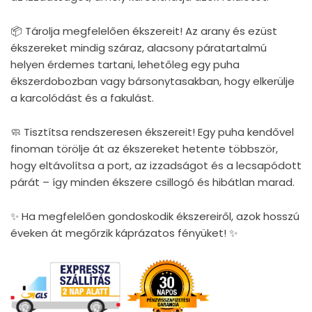
📦 Tárolja megfelelően ékszereit! Az arany és ezüst
ékszereket mindig száraz, alacsony páratartalmú
helyen érdemes tartani, lehetőleg egy puha
ékszerdobozban vagy bársonytasakban, hogy elkerülje
a karcolódást és a fakulást.
🧼 Tisztítsa rendszeresen ékszereit! Egy puha kendővel
finoman törölje át az ékszereket hetente többször,
hogy eltávolítsa a port, az izzadságot és a lecsapódott
párát – így minden ékszere csillogó és hibátlan marad.
✨ Ha megfelelően gondoskodik ékszereiről, azok hosszú
éveken át megőrzik káprázatos fényüket! ✨