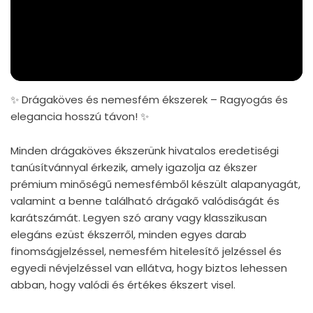
✨ Drágaköves és nemesfém ékszerek – Ragyogás és
elegancia hosszú távon! ✨
Minden drágaköves ékszerünk hivatalos eredetiségi
tanúsítvánnyal érkezik, amely igazolja az ékszer
prémium minőségű nemesfémből készült alapanyagát,
valamint a benne található drágakő valódiságát és
karátszámát. Legyen szó arany vagy klasszikusan
elegáns ezüst ékszerről, minden egyes darab
finomságjelzéssel, nemesfém hitelesítő jelzéssel és
egyedi névjelzéssel van ellátva, hogy biztos lehessen
abban, hogy valódi és értékes ékszert visel.