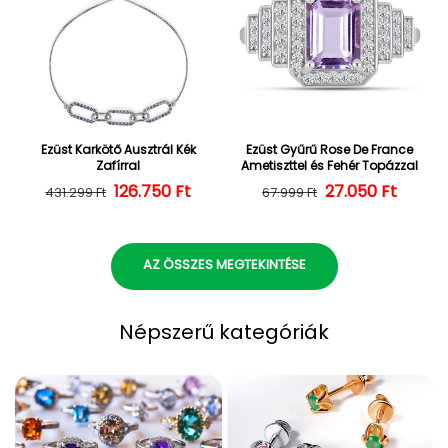
Ezüst Karkötő Ausztrál Kék
Ezüst Gyűrű Rose De France
Zafírral
Ametiszttel és Fehér Topázzal
126.750 Ft
Normál ár
Kedvezményes ár
27.050 Ft
Normál ár
Kedvezményes
431.299 Ft
67.999 Ft
AZ ÖSSZES MEGTEKINTÉSE
Népszerű kategóriák