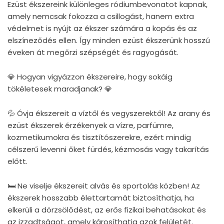
Ezüst ékszereink különleges ródiumbevonatot kapnak,
amely nemcsak fokozza a csillogást, hanem extra
védelmet is nyújt az ékszer számára a kopás és az
elszíneződés ellen. Így minden ezüst ékszerünk hosszú
éveken át megőrzi szépségét és ragyogását.
💎 Hogyan vigyázzon ékszereire, hogy sokáig
tökéletesek maradjanak? 💎
💦 Óvja ékszereit a víztől és vegyszerektől! Az arany és
ezüst ékszerek érzékenyek a vízre, parfümre,
kozmetikumokra és tisztítószerekre, ezért mindig
célszerű levenni őket fürdés, kézmosás vagy takarítás
előtt.
🛏 Ne viselje ékszereit alvás és sportolás közben! Az
ékszerek hosszabb élettartamát biztosíthatja, ha
elkerüli a dörzsölődést, az erős fizikai behatásokat és
az izzadtságot, amely károsíthatja azok felületét.