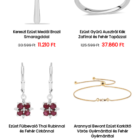
Kereszt Ezüst Medál Brazil
Ezüst Gyűrű Ausztrál Kék
Smaragddal
Zafírral és Fehér Topázzal
Normál ár
Kedvezményes ár
11.210 Ft
37.860 Ft
Normál ár
Kedvezményes
33.599 Ft
125.599 Ft
Ezüst Fülbevaló Thai Rubinnal
Arannyal Bevont Ezüst Karkötő
és Fehér Cirkónnal
Vörös Gyémánttal és Fehér
Gyémánttal