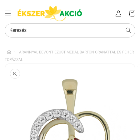
Az Ön
Bejelentkezés
kosara
Keresés
›
ARANNYAL BEVONT EZÜST MEDÁL BARTON GRÁNÁTTAL ÉS FEHÉR
TOPÁZZAL
KIHAGYÁS, ÉS
UGRÁS A
TERMÉKADATOKRA