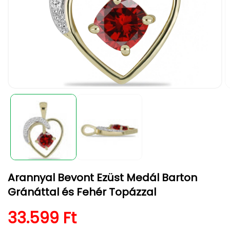
1.
2.
médiafájl
m
megnyitása
m
a
a
modális
m
párbeszédpanelen
p
Arannyal Bevont Ezüst Medál Barton
Gránáttal és Fehér Topázzal
Normál ár
33.599 Ft