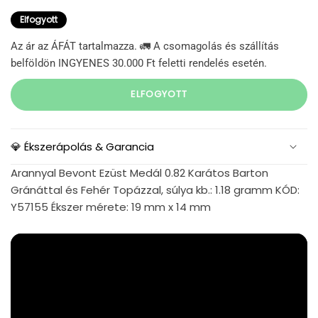
Elfogyott
Az ár az ÁFÁT tartalmazza. 🚛 A csomagolás és szállítás
belföldön INGYENES 30.000 Ft feletti rendelés esetén.
ELFOGYOTT
💎 Ékszerápolás & Garancia
Arannyal Bevont Ezüst Medál 0.82 Karátos Barton
Gránáttal és Fehér Topázzal, súlya kb.: 1.18 gramm KÓD:
Y57155 Ékszer mérete: 19 mm x 14 mm