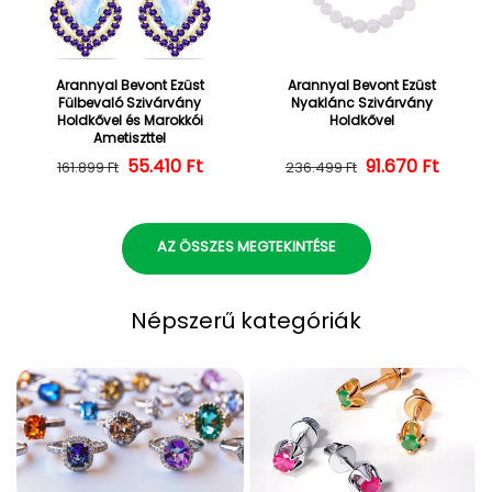
Arannyal Bevont Ezüst
Arannyal Bevont Ezüst
Fülbevaló Szivárvány
Nyaklánc Szivárvány
Holdkővel és Marokkói
Holdkővel
Ametiszttel
55.410 Ft
Normál ár
Kedvezményes ár
Normál ár
Kedvezményes
91.670 Ft
161.899 Ft
236.499 Ft
AZ ÖSSZES MEGTEKINTÉSE
Népszerű kategóriák