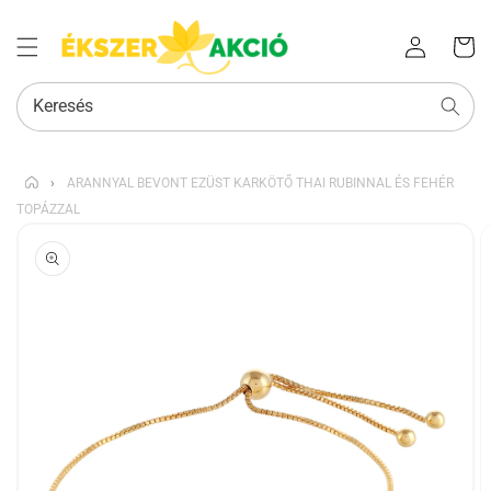
Az Ön
Bejelentkezés
kosara
Keresés
›
ARANNYAL BEVONT EZÜST KARKÖTŐ THAI RUBINNAL ÉS FEHÉR
TOPÁZZAL
KIHAGYÁS, ÉS
UGRÁS A
TERMÉKADATOKRA