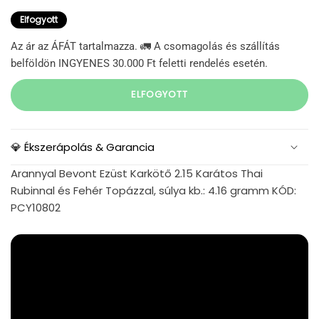
Elfogyott
Az ár az ÁFÁT tartalmazza. 🚛 A csomagolás és szállítás
belföldön INGYENES 30.000 Ft feletti rendelés esetén.
ELFOGYOTT
💎 Ékszerápolás & Garancia
Arannyal Bevont Ezüst Karkötő 2.15 Karátos Thai
Rubinnal és Fehér Topázzal, súlya kb.: 4.16 gramm KÓD:
PCY10802