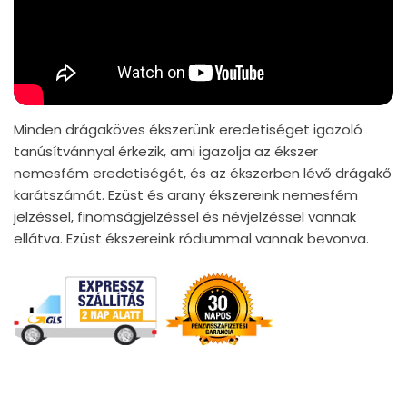
Minden drágaköves ékszerünk eredetiséget igazoló
tanúsítvánnyal érkezik, ami igazolja az ékszer
nemesfém eredetiségét, és az ékszerben lévő drágakő
karátszámát. Ezüst és arany ékszereink nemesfém
jelzéssel, finomságjelzéssel és névjelzéssel vannak
ellátva. Ezüst ékszereink ródiummal vannak bevonva.