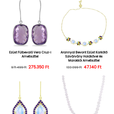
Ezüst Fülbevaló Vera Cruz-i
Arannyal Bevont Ezüst Karkötő
Ametiszttel
Szivárvány Holdkővel és
Marokkói Ametiszttel
275.350 Ft
Normál ár
Kedvezményes ár
47.140 Ft
Normál ár
Kedvezményes
971.499 Ft
133.099 Ft