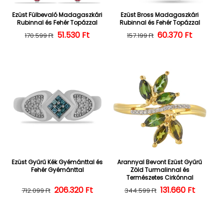
Ezüst Fülbevaló Madagaszkári
Ezüst Bross Madagaszkári
Rubinnal és Fehér Topázzal
Rubinnal és Fehér Topázzal
Normál ár
Kedvezményes ár
51.530 Ft
60.370 Ft
Normál ár
Kedvezményes
170.599 Ft
157.199 Ft
Ezüst Gyűrű Kék Gyémánttal és
Arannyal Bevont Ezüst Gyűrű
Fehér Gyémánttal
Zöld Turmalinnal és
Természetes Cirkónnal
206.320 Ft
Normál ár
Kedvezményes ár
Normál ár
Kedvezményes
131.660 Ft
712.099 Ft
344.599 Ft