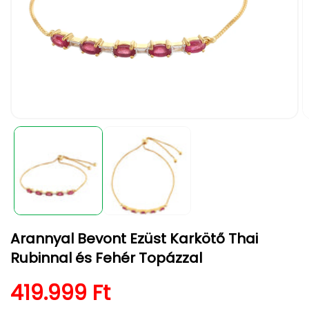
1.
2.
médiafájl
m
megnyitása
m
a
a
modális
m
párbeszédpanelen
p
Arannyal Bevont Ezüst Karkötő Thai
Rubinnal és Fehér Topázzal
Normál ár
419.999 Ft