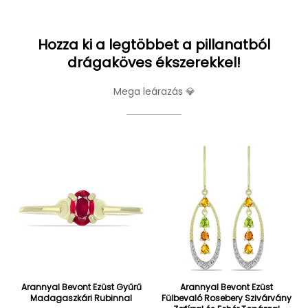
Hozza ki a legtöbbet a pillanatból
drágaköves ékszerekkel!
Mega leárazás 💎
Arannyal Bevont Ezüst Gyűrű
Arannyal Bevont Ezüst
Madagaszkári Rubinnal
Fülbevaló Rosebery Szivárvány