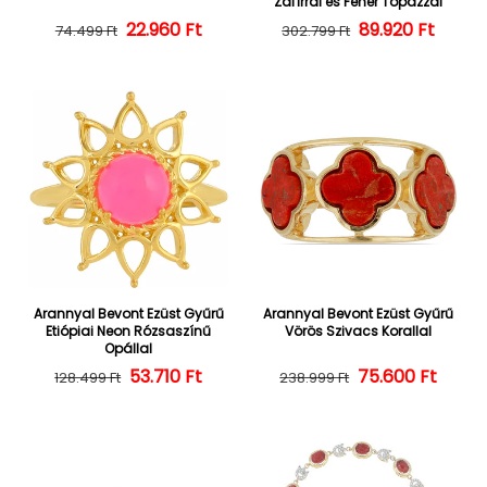
Zafírral és Fehér Topázzal
22.960 Ft
Normál ár
Kedvezményes ár
Normál ár
Kedvezményes
89.920 Ft
74.499 Ft
302.799 Ft
Arannyal Bevont Ezüst Gyűrű
Arannyal Bevont Ezüst Gyűrű
Etiópiai Neon Rózsaszínű
Vörös Szivacs Korallal
Opállal
Normál ár
Kedvezményes ár
53.710 Ft
Normál ár
Kedvezményes
75.600 Ft
128.499 Ft
238.999 Ft