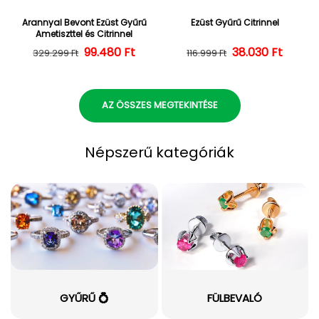
Arannyal Bevont Ezüst Gyűrű
Ezüst Gyűrű Citrinnel
Ametiszttel és Citrinnel
Normál ár
Kedvezményes ár
99.480 Ft
38.030 Ft
Normál ár
Kedvezményes
329.299 Ft
116.999 Ft
AZ ÖSSZES MEGTEKINTÉSE
Népszerű kategóriák
GYŰRŰ 💍
FÜLBEVALÓ