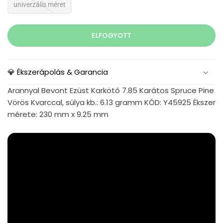
univerzális méret
ELFOGYOTT
💎 Ékszerápolás & Garancia
Arannyal Bevont Ezüst Karkötő 7.85 Karátos Spruce Pine
Vörös Kvarccal, súlya kb.: 6.13 gramm KÓD: Y45925 Ékszer
mérete: 230 mm x 9.25 mm