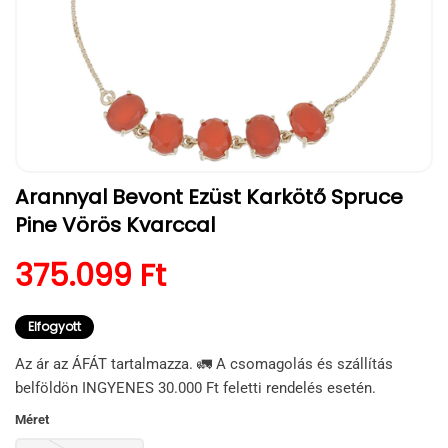
1.
Arannyal Bevont Ezüst Karkötő Spruce
médiafájl
megnyitása
Pine Vörös Kvarccal
a
modális
párbeszédpanelen
Normál ár
375.099 Ft
Elfogyott
Az ár az ÁFÁT tartalmazza. 🚛 A csomagolás és szállítás
belföldön INGYENES 30.000 Ft feletti rendelés esetén.
Méret