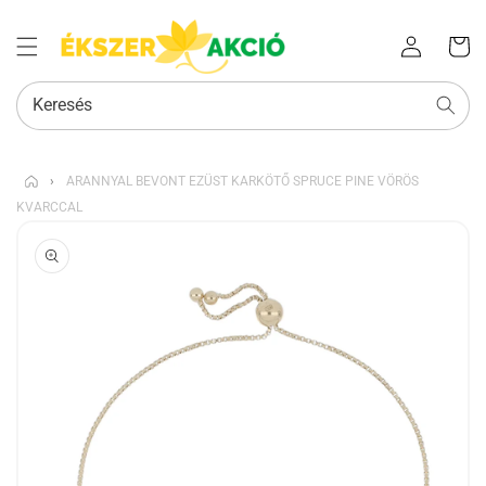
Az Ön
Bejelentkezés
kosara
Keresés
›
ARANNYAL BEVONT EZÜST KARKÖTŐ SPRUCE PINE VÖRÖS
KVARCCAL
KIHAGYÁS, ÉS
UGRÁS A
TERMÉKADATOKRA