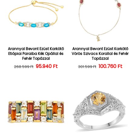
Arannyal Bevont Ezüst Karkötő
Arannyal Bevont Ezüst Karkötő
Etiópiai Paraiba Kék Opállal és
Vörös Szivacs Korallal és Fehér
Fehér Topázzal
Topázzal
Normál ár
Kedvezményes ár
95.940 Ft
100.760 Ft
Normál ár
Kedvezményes
268.599 Ft
301.599 Ft